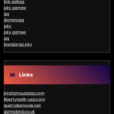
link asikqq
pkv games
qq
dominoqq
pkv
pkv games
qq
bandarqq pkv
Links
jimsfamousbbq.com
libertywalk-usa.com
australiamovie.net
gizmobird.co.uk