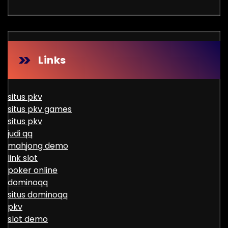
Links
situs pkv
situs pkv games
situs pkv
judi qq
mahjong demo
link slot
poker online
dominoqq
situs dominoqq
pkv
slot demo