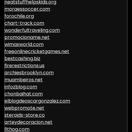
neatstuffhelpskids.org
moraessoccer.com
forochile.org
chart-track.com
wonderfultraveling.com
promocioname.net
wimaxworld.com
freeonlinecricketgames.net
bestcashing.biz
firerestrictions.us
archiesbrooklyn.com
muambeiros.net
infozblog.com
chonbaihat.com
elblogdeoscargonzalez.com
webpromote.net
steroids-store.co
arteydecoracion.net
fithog.com