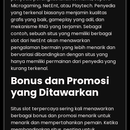
Microgaming, NetEnt, atau Playtech. Penyedia
yang terkenal biasanya menjamin kualitas
grafis yang baik, gameplay yang adil, dan
mekanisme RNG yang terjamin. Sebagai
contoh, sebuah situs yang memiliki berbagai
slot dari NetEnt akan menawarkan
pengalaman bermain yang lebih menarik dan
bervariasi dibandingkan dengan situs yang
hanya memiliki permainan dari penyedia yang
kurang terkenal.
Bonus dan Promosi
yang Ditawarkan
Situs slot terpercaya sering kali menawarkan
berbagai bonus dan promosi menarik untuk
menarik dan mempertahankan pemain. Ketika
membandingkan situs, penting untuk