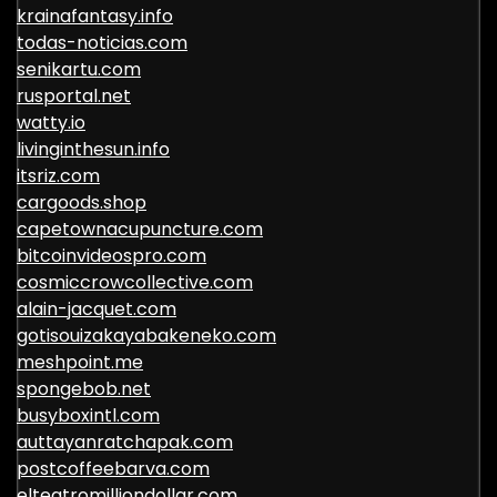
krainafantasy.info
todas-noticias.com
senikartu.com
rusportal.net
watty.io
livinginthesun.info
itsriz.com
cargoods.shop
capetownacupuncture.com
bitcoinvideospro.com
cosmiccrowcollective.com
alain-jacquet.com
gotisouizakayabakeneko.com
meshpoint.me
spongebob.net
busyboxintl.com
auttayanratchapak.com
postcoffeebarva.com
elteatromilliondollar.com