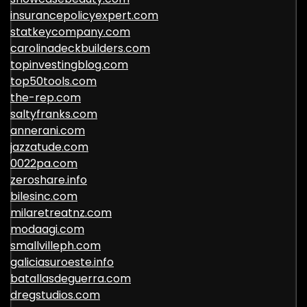
insurancepolicyexpert.com
statkeycompany.com
carolinadeckbuilders.com
topinvestingblog.com
top50tools.com
the-rep.com
saltyfranks.com
annerani.com
jazzatude.com
0022pa.com
zeroshare.info
bilesinc.com
milaretreatnz.com
modaagi.com
smallvilleph.com
galiciasuroeste.info
batallasdeguerra.com
dregstudios.com