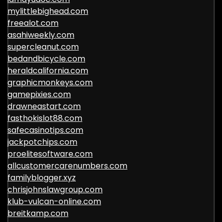
mylittlebighead.com
freealot.com
asahiweekly.com
supercleanut.com
bedandbicycle.com
heraldcalifornia.com
graphicmonkeys.com
gamepixies.com
drawneastart.com
fasthokislot88.com
safecasinotips.com
jackpotchips.com
proelitesoftware.com
allcustomercarenumbers.com
familyblogger.xyz
chrisjohnslawgroup.com
klub-vulcan-online.com
breitkamp.com