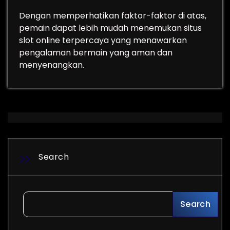
Dengan memperhatikan faktor-faktor di atas,
pemain dapat lebih mudah menemukan situs
slot online terpercaya yang menawarkan
pengalaman bermain yang aman dan
menyenangkan.
Search
Search