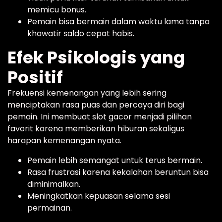
memicu bonus.
Pemain bisa bermain dalam waktu lama tanpa
khawatir saldo cepat habis.
Efek Psikologis yang
Positif
Frekuensi kemenangan yang lebih sering
menciptakan rasa puas dan percaya diri bagi
pemain. Ini membuat slot gacor menjadi pilihan
favorit karena memberikan hiburan sekaligus
harapan kemenangan nyata.
Pemain lebih semangat untuk terus bermain.
Rasa frustrasi karena kekalahan beruntun bisa
diminimalkan.
Meningkatkan kepuasan selama sesi
permainan.