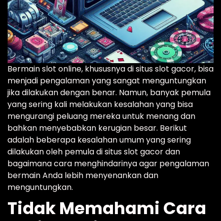
Bermain slot online, khususnya di situs slot gacor, bisa
menjadi pengalaman yang sangat menguntungkan
jika dilakukan dengan benar. Namun, banyak pemula
yang sering kali melakukan kesalahan yang bisa
mengurangi peluang mereka untuk menang dan
bahkan menyebabkan kerugian besar. Berikut
adalah beberapa kesalahan umum yang sering
dilakukan oleh pemula di situs slot gacor dan
bagaimana cara menghindarinya agar pengalaman
bermain Anda lebih menyenankan dan
menguntungkan.
Tidak Memahami Cara