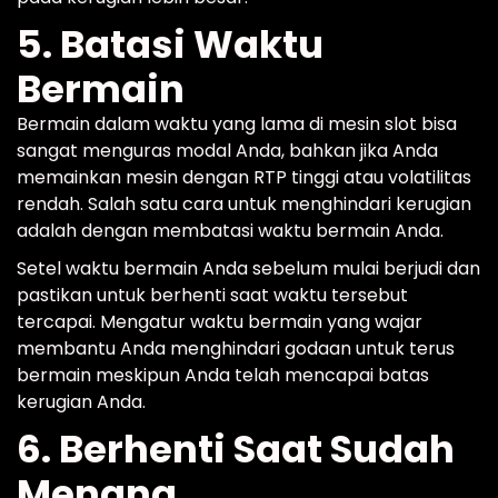
5. Batasi Waktu
Bermain
Bermain dalam waktu yang lama di mesin slot bisa
sangat menguras modal Anda, bahkan jika Anda
memainkan mesin dengan RTP tinggi atau volatilitas
rendah. Salah satu cara untuk menghindari kerugian
adalah dengan membatasi waktu bermain Anda.
Setel waktu bermain Anda sebelum mulai berjudi dan
pastikan untuk berhenti saat waktu tersebut
tercapai. Mengatur waktu bermain yang wajar
membantu Anda menghindari godaan untuk terus
bermain meskipun Anda telah mencapai batas
kerugian Anda.
6. Berhenti Saat Sudah
Menang