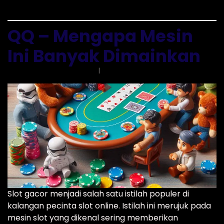
QQ – Mengapa Mesin
Ini Banyak Dimainkan
admin@vshapedental.com
|
May 14, 2025
Slot gacor menjadi salah satu istilah populer di
kalangan pecinta slot online. Istilah ini merujuk pada
mesin slot yang dikenal sering memberikan