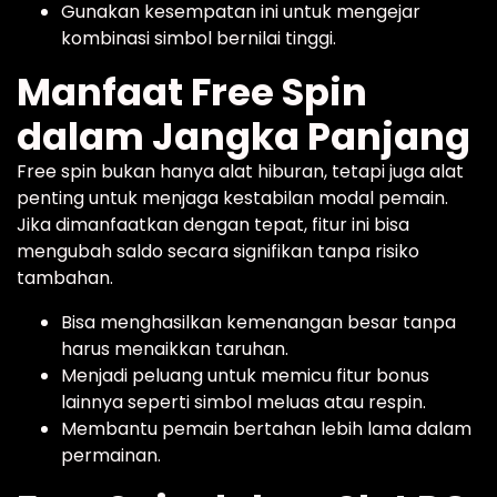
Gunakan kesempatan ini untuk mengejar
kombinasi simbol bernilai tinggi.
Manfaat Free Spin
dalam Jangka Panjang
Free spin bukan hanya alat hiburan, tetapi juga alat
penting untuk menjaga kestabilan modal pemain.
Jika dimanfaatkan dengan tepat, fitur ini bisa
mengubah saldo secara signifikan tanpa risiko
tambahan.
Bisa menghasilkan kemenangan besar tanpa
harus menaikkan taruhan.
Menjadi peluang untuk memicu fitur bonus
lainnya seperti simbol meluas atau respin.
Membantu pemain bertahan lebih lama dalam
permainan.