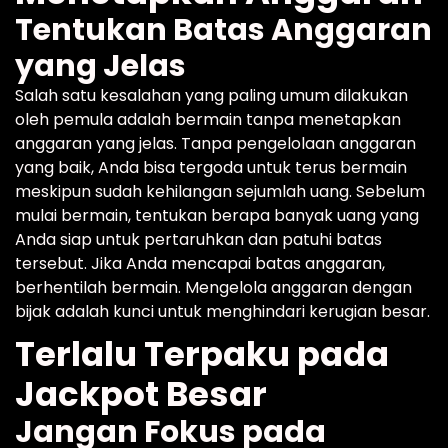
Tentukan Batas Anggaran
yang Jelas
Salah satu kesalahan yang paling umum dilakukan
oleh pemula adalah bermain tanpa menetapkan
anggaran yang jelas. Tanpa pengelolaan anggaran
yang baik, Anda bisa tergoda untuk terus bermain
meskipun sudah kehilangan sejumlah uang. Sebelum
mulai bermain, tentukan berapa banyak uang yang
Anda siap untuk pertaruhkan dan patuhi batas
tersebut. Jika Anda mencapai batas anggaran,
berhentilah bermain. Mengelola anggaran dengan
bijak adalah kunci untuk menghindari kerugian besar.
Terlalu Terpaku pada
Jackpot Besar
Jangan Fokus pada