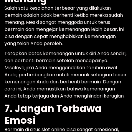
Salah satu kesalahan terbesar yang dilakukan
pemain adalah tidak berhenti ketika mereka sudah
menang. Meski sangat menggoda untuk terus
bermain dan mengejar kemenangan lebih besar, ini
bisa dengan cepat menghabiskan kemenangan
yang telah Anda peroleh.
Tetapkan batas kemenangan untuk diri Anda sendiri,
dan berhenti bermain setelah mencapainya.
Misalnya, jika Anda menggandakan taruhan awal
Anda, pertimbangkan untuk menarik sebagian besar
kemenangan Anda dan berhenti bermain. Dengan
cara ini, Anda memastikan bahwa kemenangan
Anda tetap terjaga dan Anda menghindari kerugian.
7. Jangan Terbawa
Emosi
Bermain di situs slot online bisa sangat emosional,