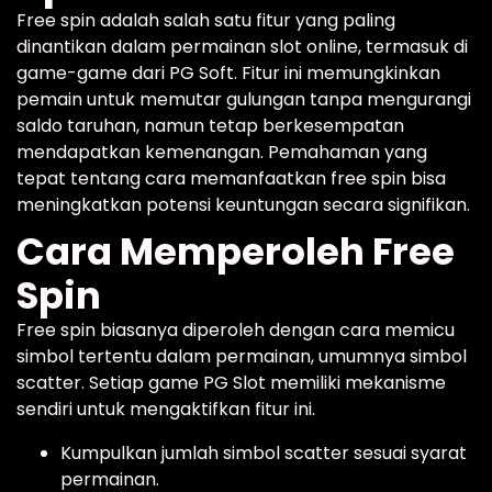
Free spin adalah salah satu fitur yang paling
dinantikan dalam permainan slot online, termasuk di
game-game dari PG Soft. Fitur ini memungkinkan
pemain untuk memutar gulungan tanpa mengurangi
saldo taruhan, namun tetap berkesempatan
mendapatkan kemenangan. Pemahaman yang
tepat tentang cara memanfaatkan free spin bisa
meningkatkan potensi keuntungan secara signifikan.
Cara Memperoleh Free
Spin
Free spin biasanya diperoleh dengan cara memicu
simbol tertentu dalam permainan, umumnya simbol
scatter. Setiap game PG Slot memiliki mekanisme
sendiri untuk mengaktifkan fitur ini.
Kumpulkan jumlah simbol scatter sesuai syarat
permainan.