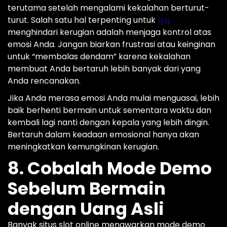
terutama setelah mengalami kekalahan berturut-
turut. Salah satu hal terpenting untuk
qq
menghindari kerugian adalah menjaga kontrol atas
emosi Anda. Jangan biarkan frustrasi atau keinginan
untuk “membalas dendam” karena kekalahan
membuat Anda bertaruh lebih banyak dari yang
Anda rencanakan.
Jika Anda merasa emosi Anda mulai menguasai, lebih
baik berhenti bermain untuk sementara waktu dan
kembali lagi nanti dengan kepala yang lebih dingin.
Bertaruh dalam keadaan emosional hanya akan
meningkatkan kemungkinan kerugian.
8. Cobalah Mode Demo
Sebelum Bermain
dengan Uang Asli
Banyak situs slot online menawarkan mode demo