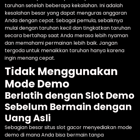
taruhan setelah beberapa kekalahan. Ini adalah
kesalahan besar yang dapat menguras anggaran
Anda dengan cepat. Sebagai pemula, sebaiknya
mulai dengan taruhan kecil dan tingkatkan taruhan
secara bertahap saat Anda merasa lebih nyaman
dan memahami permainan lebih baik. Jangan
tergoda untuk menaikkan taruhan hanya karena
ingin menang cepat.
Tidak Menggunakan
Mode Demo
Berlatih dengan Slot Demo
Sebelum Bermain dengan
Uang Asli
Sebagian besar situs slot gacor menyediakan mode
demo di mana Anda bisa bermain tanpa