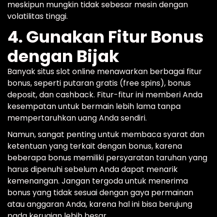
meskipun mungkin tidak sebesar mesin dengan
volatilitas tinggi.
4. Gunakan Fitur Bonus
dengan Bijak
Banyak situs slot online menawarkan berbagai fitur
bonus, seperti putaran gratis (free spins), bonus
deposit, dan cashback. Fitur-fitur ini memberi Anda
kesempatan untuk bermain lebih lama tanpa
mempertaruhkan uang Anda sendiri.
Namun, sangat penting untuk membaca syarat dan
ketentuan yang terkait dengan bonus, karena
beberapa bonus memiliki persyaratan taruhan yang
harus dipenuhi sebelum Anda dapat menarik
kemenangan. Jangan tergoda untuk menerima
bonus yang tidak sesuai dengan gaya permainan
atau anggaran Anda, karena hal ini bisa berujung
pada kerugian lebih besar.