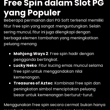
Free Spin dalam Slot PG
yang Populer
Beberapa permainan dari PG Soft terkenal memiliki
fitur free spin yang sangat menguntungkan. Selain
sering muncul, fitur ini juga dilengkapi dengan
berbagai elemen tambahan yang meningkatkan
peluang menang.
Mahjong Ways 2
: Free spin hadir dengan
pengganda bertingkat.
Lucky Neko
: Fitur kucing emas muncul selama
free spin untuk menggandakan nilai
kemenangan.
Treasures of Aztec
: Kombinasi free spin dan
peningkatan simbol menciptakan peluang
besar untuk kemenangan berturut-turut.
Menggunakan free spin secara cermat bukan hanya