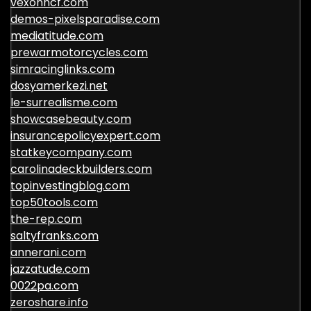
vexonhcf.com
demos-pixelsparadise.com
mediatitude.com
prewarmotorcycles.com
simracinglinks.com
dosyamerkezi.net
le-surrealisme.com
showcasebeauty.com
insurancepolicyexpert.com
statkeycompany.com
carolinadeckbuilders.com
topinvestingblog.com
top50tools.com
the-rep.com
saltyfranks.com
annerani.com
jazzatude.com
0022pa.com
zeroshare.info