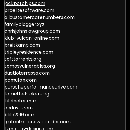
jackpotchips.com
proelitesoftware.com
allcustomercarenumbers.com
familyblogger.xyz
chrisjohnslawgroup.com
klub-vulcan-online.com
breitkamp.com
tripleyresidence.com
softtorrents.org
somosvulnerables.org
duatloterrassa.com
pamufon.com
porscheperformancedrive.com
tamethekraken.org
lutzinator.com
ondasrl.com
blife2016.com
glutenfreesnowboarder.com
lizmorrowdesign.com