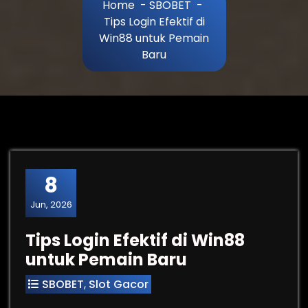
Home
-
SBOBET
-
Tips Login Efektif di
Win88 untuk Pemain
Baru
8
Jun, 2026
Tips Login Efektif di Win88
untuk Pemain Baru
SBOBET
,
Slot Gacor