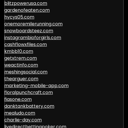
blitzpowerusa.com
gardenofeaten.com
hycys05.com
onemoremilerunning.com
snowboardsteez.com
instagrambioforgirls.com
cashflowxfiles.com
kmbb10.com
getxtrem.com
weactinfo.com
meshingsocial.com
thearguer.com
marketing-mobile-app.com
floralpunchcraft.com
fiasone.com
danktankbattery.com
mealudo.com
charlie-day.com
livedirectbettingpoker.com