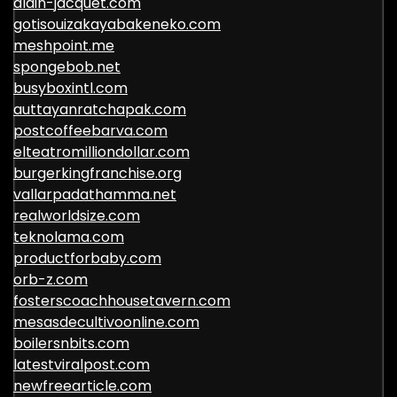
alain-jacquet.com
gotisouizakayabakeneko.com
meshpoint.me
spongebob.net
busyboxintl.com
auttayanratchapak.com
postcoffeebarva.com
elteatromilliondollar.com
burgerkingfranchise.org
vallarpadathamma.net
realworldsize.com
teknolama.com
productforbaby.com
orb-z.com
fosterscoachhousetavern.com
mesasdecultivoonline.com
boilersnbits.com
latestviralpost.com
newfreearticle.com