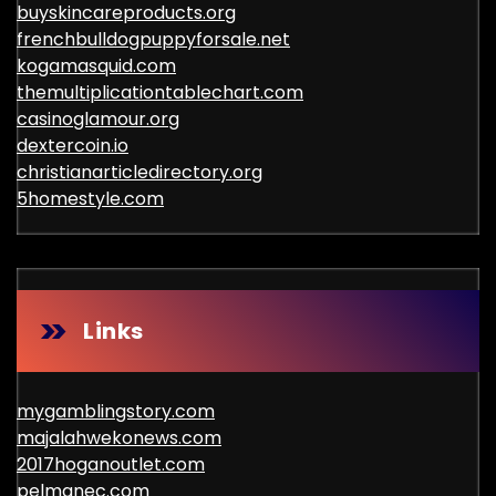
buyskincareproducts.org
frenchbulldogpuppyforsale.net
kogamasquid.com
themultiplicationtablechart.com
casinoglamour.org
dextercoin.io
christianarticledirectory.org
5homestyle.com
Links
mygamblingstory.com
majalahwekonews.com
2017hoganoutlet.com
pelmanec.com