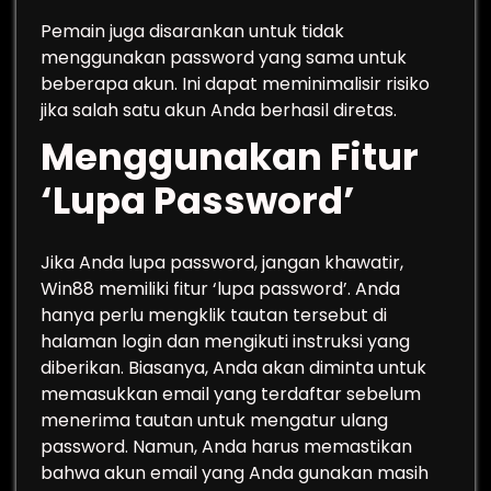
Pemain juga disarankan untuk tidak
menggunakan password yang sama untuk
beberapa akun. Ini dapat meminimalisir risiko
jika salah satu akun Anda berhasil diretas.
Menggunakan Fitur
‘Lupa Password’
Jika Anda lupa password, jangan khawatir,
Win88 memiliki fitur ‘lupa password’. Anda
hanya perlu mengklik tautan tersebut di
halaman login dan mengikuti instruksi yang
diberikan. Biasanya, Anda akan diminta untuk
memasukkan email yang terdaftar sebelum
menerima tautan untuk mengatur ulang
password. Namun, Anda harus memastikan
bahwa akun email yang Anda gunakan masih