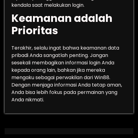
kendala saat melakukan login.
Keamanan adalah
Prioritas
Terakhir, selalu ingat bahwa keamanan data
pribadi Anda sangatlah penting. Jangan
sesekali membagikan informasi login Anda
kepada orang lain, bahkan jika mereka
mengaku sebagai perwakilan dari Win88.
Dengan menjaga informasi Anda tetap aman,
Anda bisa lebih fokus pada permainan yang
Anda nikmati.