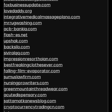
foxbusinessupdate.com
lovedaddy.org
integrativemedicalmassageplano.com
mrrugwashing.com
acb-bankia.com
flash-es.net
upshak.com
backsilo.com
siviralqq.com
impressionresorthoian.com
bestfreakingclothesever.com
falling-film-evaporator.com
sumuslawfirm.com
nursingprowriters.com
greenmountainthreadwear.com
acutedispensary.com
sattamatkanewsblog.com
cryptocurrencytradingcn.com