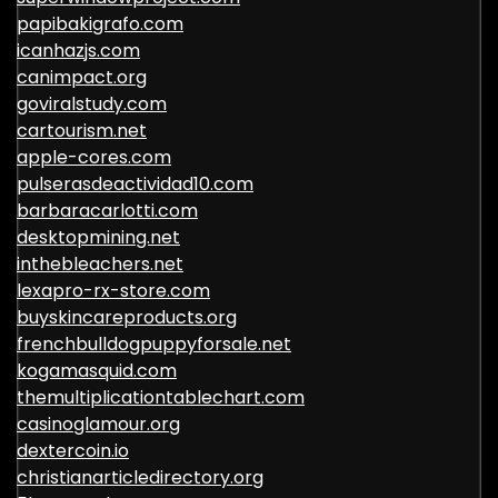
papibakigrafo.com
icanhazjs.com
canimpact.org
goviralstudy.com
cartourism.net
apple-cores.com
pulserasdeactividad10.com
barbaracarlotti.com
desktopmining.net
inthebleachers.net
lexapro-rx-store.com
buyskincareproducts.org
frenchbulldogpuppyforsale.net
kogamasquid.com
themultiplicationtablechart.com
casinoglamour.org
dextercoin.io
christianarticledirectory.org