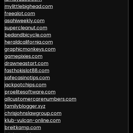
mylittlebighead.com
freealot.com
asahiweekly.com
supercleanut.com
bedandbicycle.com
heraldcalifornia.com
graphicmonkeys.com
gamepixies.com
drawneastart.com
fasthokislot88.com
safecasinotips.com
jackpotchips.com
proelitesoftware.com
allcustomercarenumbers.com
familyblogger.xyz
chrisjohnslawgroup.com
klub-vulcan-online.com
breitkamp.com