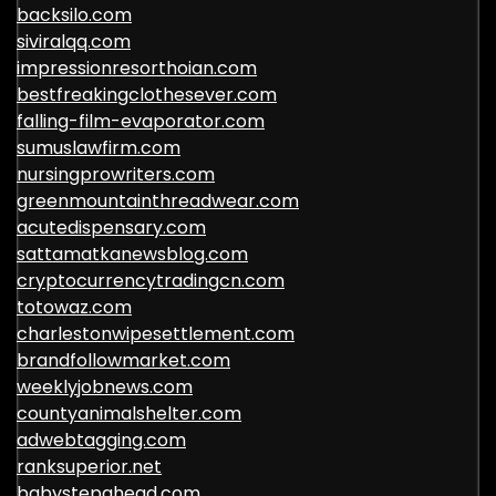
backsilo.com
siviralqq.com
impressionresorthoian.com
bestfreakingclothesever.com
falling-film-evaporator.com
sumuslawfirm.com
nursingprowriters.com
greenmountainthreadwear.com
acutedispensary.com
sattamatkanewsblog.com
cryptocurrencytradingcn.com
totowaz.com
charlestonwipesettlement.com
brandfollowmarket.com
weeklyjobnews.com
countyanimalshelter.com
adwebtagging.com
ranksuperior.net
babystepahead.com