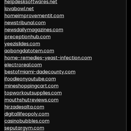
helpdesksoftwares.net
lovabowl.net
homeimprovementit.com
newstribunal.com
newsdailymagazines.com
preceptionhub.com
yeezislides.com
aobongdatotem.com
home-remedies-yeast-infection.com
electroreal.com
bestofmiami-dadecounty.com
ifoodieonyoutube.com
mineshoppingcart.com
topworkoutsupplies.com
mouthshutreviews.com
hirzadesalta.com
digitallifeopoly.com
casinobubbles.com
seputargym.com