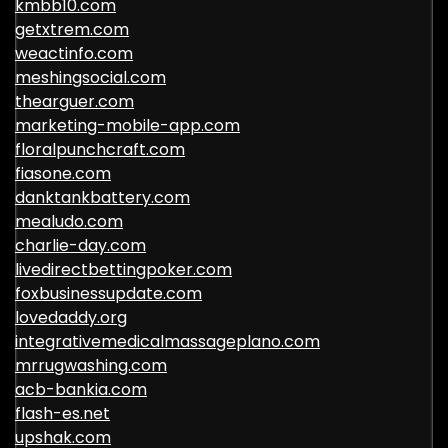
kmbb10.com
getxtrem.com
weactinfo.com
meshingsocial.com
thearguer.com
marketing-mobile-app.com
floralpunchcraft.com
fiasone.com
danktankbattery.com
mealudo.com
charlie-day.com
livedirectbettingpoker.com
foxbusinessupdate.com
lovedaddy.org
integrativemedicalmassageplano.com
mrrugwashing.com
acb-bankia.com
flash-es.net
upshak.com