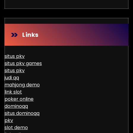
Links
situs pkv
situs pkv games
situs pkv
judi qq
mahjong demo
link slot
poker online
dominoqq
situs dominoqq
pkv
slot demo