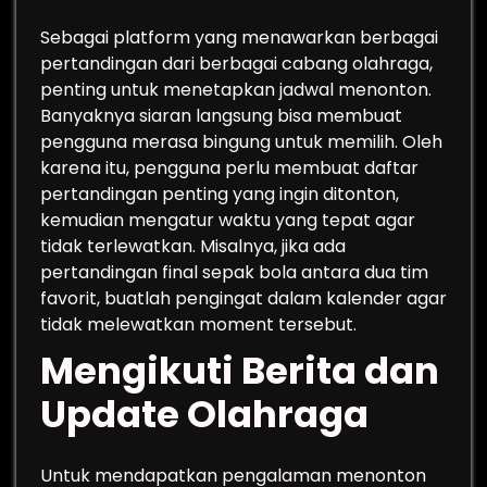
Sebagai platform yang menawarkan berbagai
pertandingan dari berbagai cabang olahraga,
penting untuk menetapkan jadwal menonton.
Banyaknya siaran langsung bisa membuat
pengguna merasa bingung untuk memilih. Oleh
karena itu, pengguna perlu membuat daftar
pertandingan penting yang ingin ditonton,
kemudian mengatur waktu yang tepat agar
tidak terlewatkan. Misalnya, jika ada
pertandingan final sepak bola antara dua tim
favorit, buatlah pengingat dalam kalender agar
tidak melewatkan moment tersebut.
Mengikuti Berita dan
Update Olahraga
Untuk mendapatkan pengalaman menonton