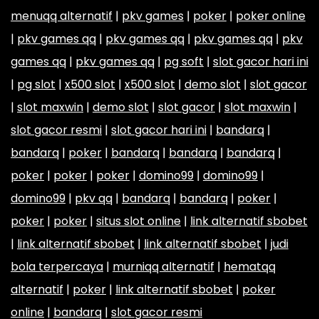
menuqq alternatif
|
pkv games
|
poker
|
poker online
|
pkv games qq
|
pkv games qq
|
pkv games qq
|
pkv
games qq
|
pkv games qq
|
pg soft
|
slot gacor hari ini
|
pg slot
|
x500 slot
|
x500 slot
|
demo slot
|
slot gacor
|
slot maxwin
|
demo slot
|
slot gacor
|
slot maxwin
|
slot gacor resmi
|
slot gacor hari ini
|
bandarq
|
bandarq
|
poker
|
bandarq
|
bandarq
|
bandarq
|
poker
|
poker
|
poker
|
domino99
|
domino99
|
domino99
|
pkv qq
|
bandarq
|
bandarq
|
poker
|
poker
|
poker
|
situs slot online
|
link alternatif sbobet
|
link alternatif sbobet
|
link alternatif sbobet
|
judi
bola terpercaya
|
murniqq alternatif
|
hematqq
alternatif
|
poker
|
link alternatif sbobet
|
poker
online
|
bandarq
|
slot gacor resmi