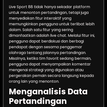
Live Sport 88 tidak hanya sekadar platform
untuk menonton pertandingan, tetapi juga
menyediakan fitur interaktif yang
memungkinkan pengguna untuk terlibat lebih
dalam. Salah satu fitur yang sering
dimanfaatkan adalah live chat. Melalui fitur ini,
pengguna dapat berdiskusi dan berbagi
pendapat dengan sesama penggemar
olahraga tentang jalannya pertandingan.
Misalnya, ketika tim favorit sedang bermain,
pengguna dapat menyampaikan komentar
mengenai strategi yang digunakan atau
pergerakan pemain secara langsung kepada
orang lain yang menonton.
Menganalisis Data
Pertandingan