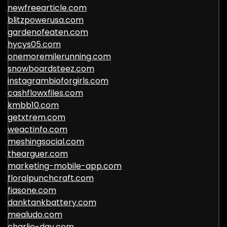
newfreearticle.com
blitzpowerusa.com
gardenofeaten.com
hycys05.com
onemoremilerunning.com
snowboardsteez.com
instagrambioforgirls.com
cashflowxfiles.com
kmbb10.com
getxtrem.com
weactinfo.com
meshingsocial.com
thearguer.com
marketing-mobile-app.com
floralpunchcraft.com
fiasone.com
danktankbattery.com
mealudo.com
charlie-day.com