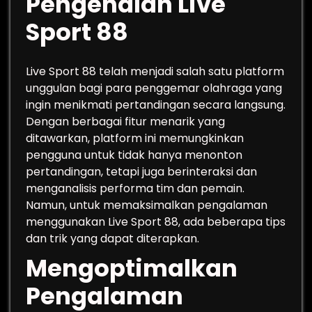
Pengenalan Live
Sport 88
Live Sport 88 telah menjadi salah satu platform
unggulan bagi para penggemar olahraga yang
ingin menikmati pertandingan secara langsung.
Dengan berbagai fitur menarik yang
ditawarkan, platform ini memungkinkan
pengguna untuk tidak hanya menonton
pertandingan, tetapi juga berinteraksi dan
menganalisis performa tim dan pemain.
Namun, untuk memaksimalkan pengalaman
menggunakan Live Sport 88, ada beberapa tips
dan trik yang dapat diterapkan.
Mengoptimalkan
Pengalaman