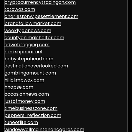
cryptocurrencytradingcn.com
totowaz.com
charlestonwipesettlement.com
brandfollowmarket.com
weeklyjobnews.com
countyanimalshelter.com
adwebtagging.com
ranksuperior.net
babystepahead.com
destinationoverlooked.com
gamblingamount.com
hillclimbwax.com
hnopse.com
occasionnews.com
lustofmoney.com
timebusinesszone.com
peppers-reflection.com
tuneoflife.com
windowwellmaintenancepros.com