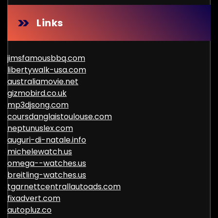
Links
jimsfamousbbq.com
libertywalk-usa.com
australiamovie.net
gizmobird.co.uk
mp3djsong.com
coursdanglaistoulouse.com
neptunuslex.com
auguri-di-natale.info
michelewatch.us
omega--watches.us
breitling-watches.us
tgarnettcentrallautoads.com
fixadvert.com
autopluz.co