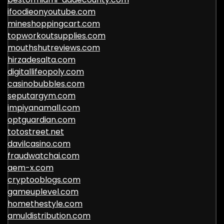
ifoodieonyoutube.com
mineshoppingcart.com
topworkoutsupplies.com
mouthshutreviews.com
hirzadesalta.com
digitallifeopoly.com
casinobubbles.com
seputargym.com
impiyanamall.com
optguardian.com
totostreet.net
davilcasino.com
fraudwatchai.com
aem-x.com
cryptooblogs.com
gameuplevel.com
homethestyle.com
amuldistribution.com