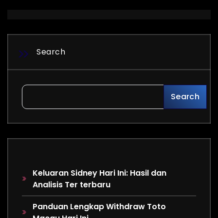
Search
Search
Keluaran Sidney Hari Ini: Hasil dan
Analisis Ter terbaru
Panduan Lengkap Withdraw Toto