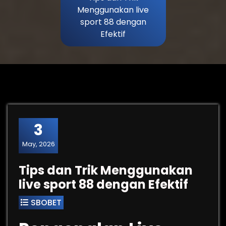
Menggunakan live
sport 88 dengan
Efektif
3
May, 2026
Tips dan Trik Menggunakan
live sport 88 dengan Efektif
SBOBET