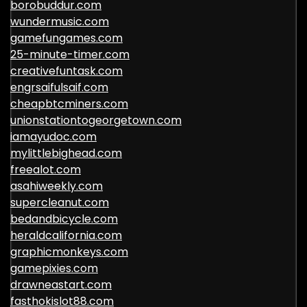
borobuddur.com
wundermusic.com
gamefungames.com
25-minute-timer.com
creativefuntask.com
engrsaifulsaif.com
cheapbtcminers.com
unionstationtogeorgetown.com
iamayudoc.com
mylittlebighead.com
freealot.com
asahiweekly.com
supercleanut.com
bedandbicycle.com
heraldcalifornia.com
graphicmonkeys.com
gamepixies.com
drawneastart.com
fasthokislot88.com