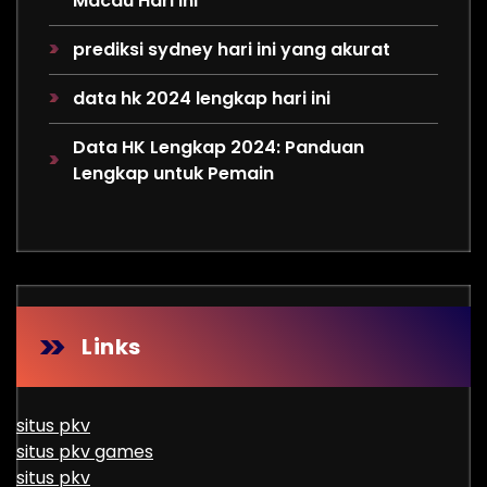
Macau Hari Ini
prediksi sydney hari ini yang akurat
data hk 2024 lengkap hari ini
Data HK Lengkap 2024: Panduan
Lengkap untuk Pemain
Links
situs pkv
situs pkv games
situs pkv