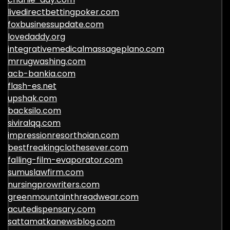
livedirectbettingpoker.com
foxbusinessupdate.com
lovedaddy.org
integrativemedicalmassageplano.com
mrrugwashing.com
acb-bankia.com
flash-es.net
upshak.com
backsilo.com
siviralqq.com
impressionresorthoian.com
bestfreakingclothesever.com
falling-film-evaporator.com
sumuslawfirm.com
nursingprowriters.com
greenmountainthreadwear.com
acutedispensary.com
sattamatkanewsblog.com