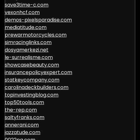
save3time-c.com
vexonhcf.com
demos-pixelsparadise.com
mediatitude.com
prewarmotorcycles.com
simracinglinks.com
dosyamerkezi.net
le-surrealisme.com
showcasebeauty.com
insurancepolicyexpert.com
statkeycompany.com
carolinadeckbuilders.com
topinvestingblog.com
top50tools.com
the-rep.com
saltyfranks.com
annerani.com
jazzatude.com
0022pa.com