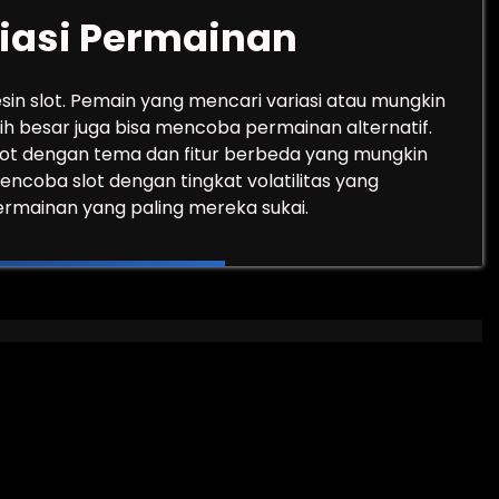
iasi Permainan
esin slot. Pemain yang mencari variasi atau mungkin
ih besar juga bisa mencoba permainan alternatif.
lot dengan tema dan fitur berbeda yang mungkin
encoba slot dengan tingkat volatilitas yang
ainan yang paling mereka sukai.