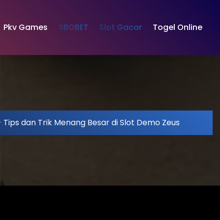
Pkv Games
SBOBET
Slot Gacor
Togel Online
-
Tips dan Trik Menang Besar di Slot Demo Zeus