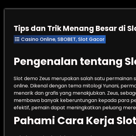
Tips dan Trik Menang Besar di S
Casino Online
,
SBOBET
,
Slot Gacor
Pengenalan tentang Sl
Slot demo Zeus merupakan salah satu permainan sl
online. Dikenal dengan tema mitologi Yunani, perma
menarik dan grafis yang menakjubkan. Zeus, sebag
membawa banyak keberuntungan kepada para pe
efektif, pemain dapat meningkatkan peluang mer
Pahami Cara Kerja Slo