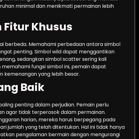
ruhan minimal dan menikmati permainan lebih
Fitur Khusus
 nilai berbeda. Memahami perbedaan antara simbol
sangat penting. Simbol wild dapat menggantikan
nang, sedangkan simbol scatter sering kali
memahami fungsi simbol ini, pemain dapat
 kemenangan yang lebih besar.
ang Baik
ling penting dalam perjudian. Pemain perlu
 agar tidak terperosok dalam permainan.
anggaran harian, mereka harus berpegang pada
i jumlah yang telah ditentukan. Hal ini tidak hanya
katkan pengalaman bermain dengan mengurangi