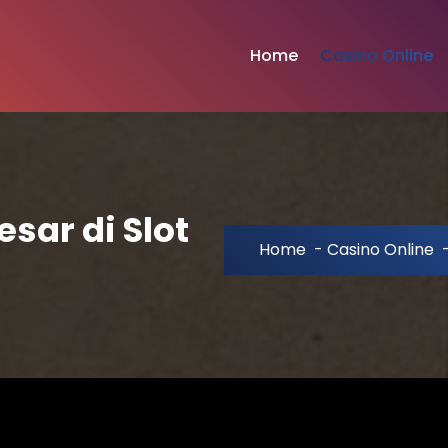
Home
Casino Online
sar di Slot
Home
-
Casino Online