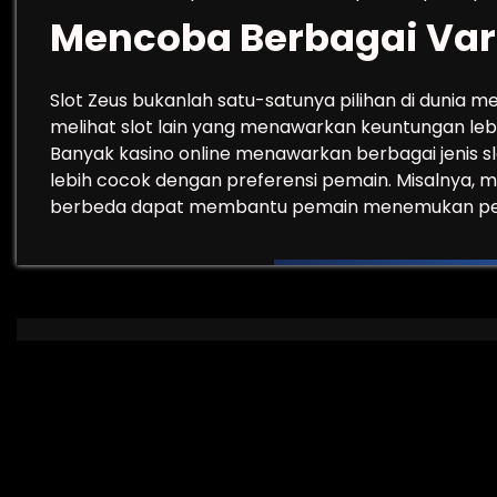
Mencoba Berbagai Var
Slot Zeus bukanlah satu-satunya pilihan di dunia m
melihat slot lain yang menawarkan keuntungan leb
Banyak kasino online menawarkan berbagai jenis s
lebih cocok dengan preferensi pemain. Misalnya, m
berbeda dapat membantu pemain menemukan perm