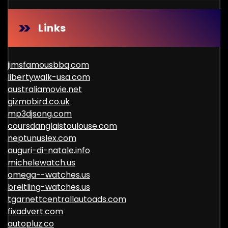
Links
jimsfamousbbq.com
libertywalk-usa.com
australiamovie.net
gizmobird.co.uk
mp3djsong.com
coursdanglaistoulouse.com
neptunuslex.com
auguri-di-natale.info
michelewatch.us
omega--watches.us
breitling-watches.us
tgarnettcentrallautoads.com
fixadvert.com
autopluz.co