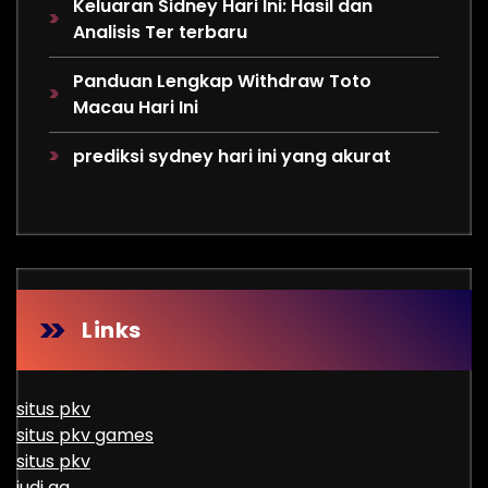
Keluaran Sidney Hari Ini: Hasil dan
Analisis Ter terbaru
Panduan Lengkap Withdraw Toto
Macau Hari Ini
prediksi sydney hari ini yang akurat
Links
situs pkv
situs pkv games
situs pkv
judi qq