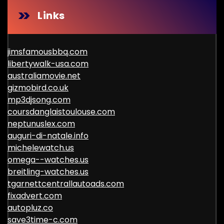
Links
jimsfamousbbq.com
libertywalk-usa.com
australiamovie.net
gizmobird.co.uk
mp3djsong.com
coursdanglaistoulouse.com
neptunuslex.com
auguri-di-natale.info
michelewatch.us
omega--watches.us
breitling-watches.us
tgarnettcentrallautoads.com
fixadvert.com
autopluz.co
save3time-c.com