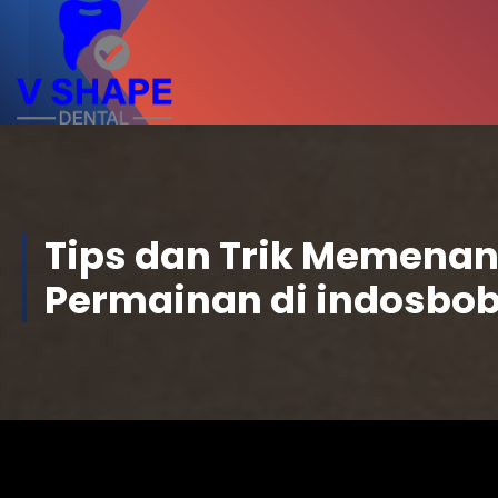
Skip
to
Content
Dapatkan Deposit pulsa DANA dan mainkan slot gacor
dengan peluang menang besar di situs slot terpercaya.
Tips dan Trik Memena
Permainan di indosbo