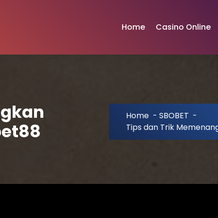
Home
Casino Online
ngkan
Home
-
SBOBET
-
bet88
Tips dan Trik Memenan