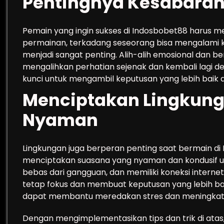
Pentingnya Kesabaran 
Pemain yang ingin sukses di Indosbobet88 harus mem
permainan, terkadang seseorang bisa mengalami ke
menjadi sangat penting. Alih-alih emosional dan be
mengalihkan perhatian sejenak dan kembali lagi de
kunci untuk mengambil keputusan yang lebih baik d
Menciptakan Lingkung
Nyaman
Lingkungan juga berperan penting saat bermain di
menciptakan suasana yang nyaman dan kondusif unt
bebas dari gangguan, dan memiliki koneksi interne
tetap fokus dan membuat keputusan yang lebih bai
dapat membantu meredakan stres dan meningkatk
Dengan mengimplementasikan tips dan trik di ata