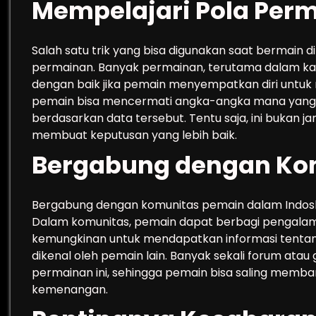
Mempelajari Pola Per
Salah satu trik yang bisa digunakan saat bermain 
permainan. Banyak permainan, terutama dalam kasi
dengan baik jika pemain menyempatkan diri untuk
pemain bisa mencermati angka-angka mana yang 
berdasarkan data tersebut. Tentu saja, ini bukan 
membuat keputusan yang lebih baik.
Bergabung dengan Ko
Bergabung dengan komunitas pemain dalam Indosb
Dalam komunitas, pemain dapat berbagi pengalaman
kemungkinan untuk mendapatkan informasi tenta
dikenal oleh pemain lain. Banyak sekali forum ata
permainan ini, sehingga pemain bisa saling memb
kemenangan.