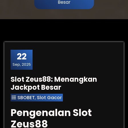
Besar
22
Sep, 2025
Slot Zeus88: Menangkan
Jackpot Besar
SBOBET
,
Slot Gacor
Pengenalan Slot
Zeus88