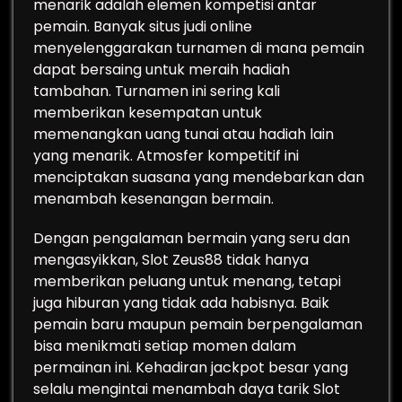
menarik adalah elemen kompetisi antar
pemain. Banyak situs judi online
menyelenggarakan turnamen di mana pemain
dapat bersaing untuk meraih hadiah
tambahan. Turnamen ini sering kali
memberikan kesempatan untuk
memenangkan uang tunai atau hadiah lain
yang menarik. Atmosfer kompetitif ini
menciptakan suasana yang mendebarkan dan
menambah kesenangan bermain.
Dengan pengalaman bermain yang seru dan
mengasyikkan, Slot Zeus88 tidak hanya
memberikan peluang untuk menang, tetapi
juga hiburan yang tidak ada habisnya. Baik
pemain baru maupun pemain berpengalaman
bisa menikmati setiap momen dalam
permainan ini. Kehadiran jackpot besar yang
selalu mengintai menambah daya tarik Slot