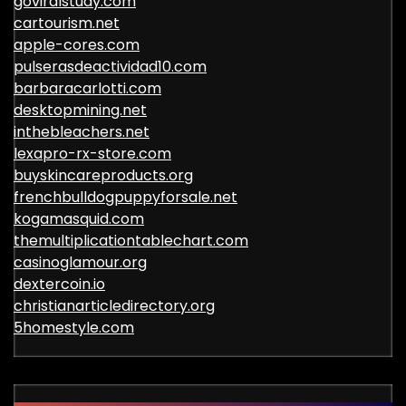
goviralstudy.com
cartourism.net
apple-cores.com
pulserasdeactividad10.com
barbaracarlotti.com
desktopmining.net
inthebleachers.net
lexapro-rx-store.com
buyskincareproducts.org
frenchbulldogpuppyforsale.net
kogamasquid.com
themultiplicationtablechart.com
casinoglamour.org
dextercoin.io
christianarticledirectory.org
5homestyle.com