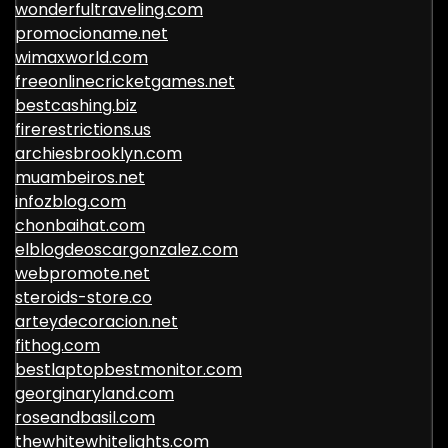
wonderfultraveling.com
promocioname.net
wimaxworld.com
freeonlinecricketgames.net
bestcashing.biz
firerestrictions.us
archiesbrooklyn.com
muambeiros.net
infozblog.com
chonbaihat.com
elblogdeoscargonzalez.com
webpromote.net
steroids-store.co
arteydecoracion.net
fithog.com
bestlaptopbestmonitor.com
georginaryland.com
roseandbasil.com
thewhitewhitelights.com