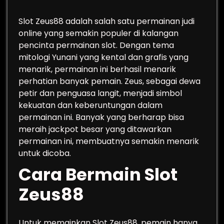
Slot Zeus88 adalah salah satu permainan judi
online yang semakin populer di kalangan
pencinta permainan slot. Dengan tema
mitologi Yunani yang kental dan grafis yang
menarik, permainan ini berhasil menarik
perhatian banyak pemain. Zeus, sebagai dewa
petir dan penguasa langit, menjadi simbol
kekuatan dan keberuntungan dalam
permainan ini. Banyak yang berharap bisa
meraih jackpot besar yang ditawarkan
permainan ini, membuatnya semakin menarik
untuk dicoba.
Cara Bermain Slot
Zeus88
Untuk memainkan Slot Zeus88, pemain hanya