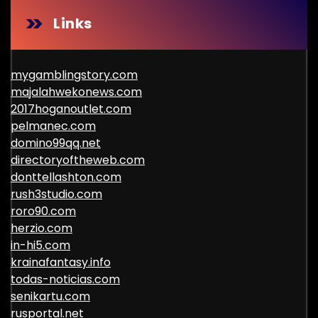
Links
mygamblingstory.com
majalahwekonews.com
2017hoganoutlet.com
pelmanec.com
domino99qq.net
directoryoftheweb.com
donttellashton.com
rush3studio.com
roro90.com
herzio.com
in-hi5.com
krainafantasy.info
todas-noticias.com
senikartu.com
rusportal.net