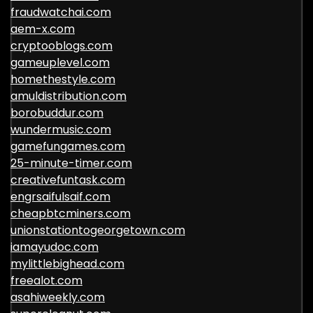
fraudwatchai.com
aem-x.com
cryptooblogs.com
gameuplevel.com
homethestyle.com
amuldistribution.com
borobuddur.com
wundermusic.com
gamefungames.com
25-minute-timer.com
creativefuntask.com
engrsaifulsaif.com
cheapbtcminers.com
unionstationtogeorgetown.com
iamayudoc.com
mylittlebighead.com
freealot.com
asahiweekly.com