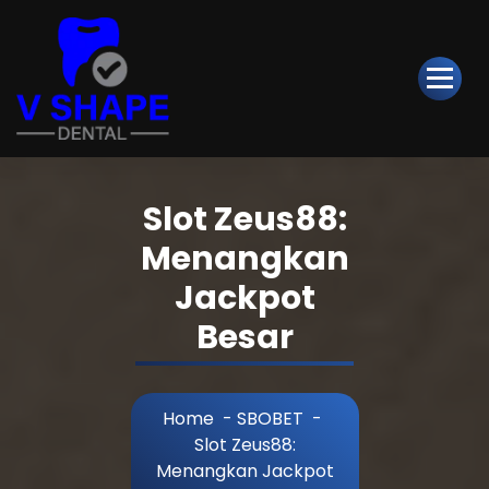
Skip
to
Content
Dapatkan Deposit pulsa DANA dan mainkan slot gacor dengan peluang mena
besar di situs slot terpercaya.
Slot Zeus88:
Menangkan
Jackpot
Besar
Home
-
SBOBET
-
Slot Zeus88:
Menangkan Jackpot