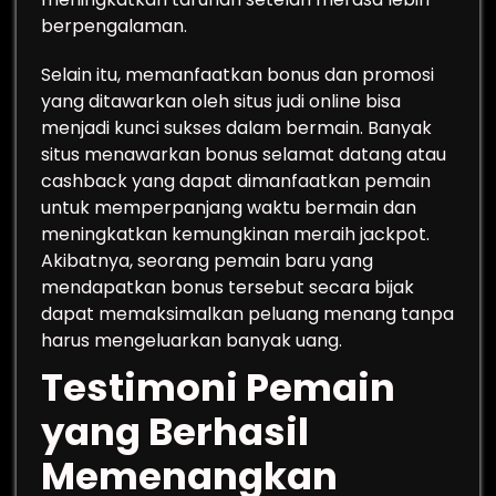
berpengalaman.
Selain itu, memanfaatkan bonus dan promosi
yang ditawarkan oleh situs judi online bisa
menjadi kunci sukses dalam bermain. Banyak
situs menawarkan bonus selamat datang atau
cashback yang dapat dimanfaatkan pemain
untuk memperpanjang waktu bermain dan
meningkatkan kemungkinan meraih jackpot.
Akibatnya, seorang pemain baru yang
mendapatkan bonus tersebut secara bijak
dapat memaksimalkan peluang menang tanpa
harus mengeluarkan banyak uang.
Testimoni Pemain
yang Berhasil
Memenangkan