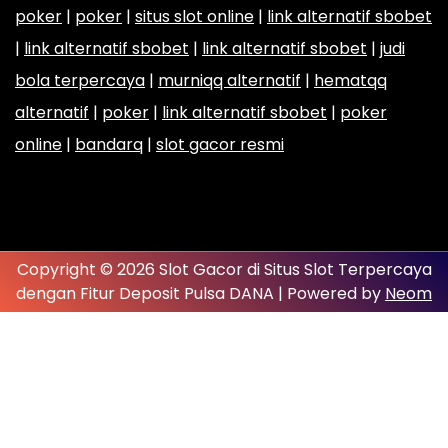
poker
|
poker
|
situs slot online
|
link alternatif sbobet
|
link alternatif sbobet
|
link alternatif sbobet
|
judi
bola terpercaya
|
murniqq alternatif
|
hematqq
alternatif
|
poker
|
link alternatif sbobet
|
poker
online
|
bandarq
|
slot gacor resmi
Copyright © 2026 Slot Gacor di Situs Slot Terpercaya
dengan Fitur Deposit Pulsa DANA | Powered by
Neom