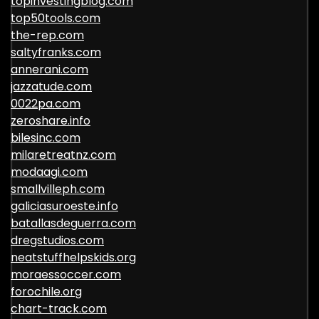
topinvestingblog.com
top50tools.com
the-rep.com
saltyfranks.com
annerani.com
jazzatude.com
0022pa.com
zeroshare.info
bilesinc.com
milaretreatnz.com
modaagi.com
smallvilleph.com
galiciasuroeste.info
batallasdeguerra.com
dregstudios.com
neatstuffhelpskids.org
moraessoccer.com
forochile.org
chart-track.com