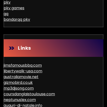
pkv
pkv games
qq
bandarqq pkv
Links
jimsfamousbbq.com
libertywalk-usa.com
australiamovie.net
gizmobird.co.uk
mp3djsong.com
coursdanglaistoulouse.com
neptunuslex.com
auguri-di-natale.info