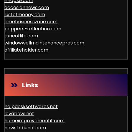
hnopse.com
occasionnews.com
lustofmoney.com
timebusinesszone.com
peppers-reflection.com
tuneoflife.com
windowwellmaintenancepros.com
affiliateholder.com
Links
helpdesksoftwares.net
lovabowl.net
homeimprovementit.com
newstribunal.com