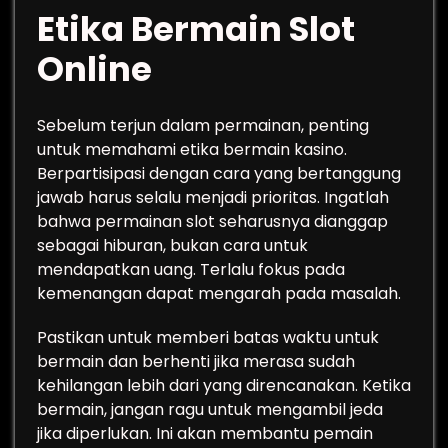
Etika Bermain Slot
Online
Sebelum terjun dalam permainan, penting
untuk memahami etika bermain kasino.
Berpartisipasi dengan cara yang bertanggung
jawab harus selalu menjadi prioritas. Ingatlah
bahwa permainan slot seharusnya dianggap
sebagai hiburan, bukan cara untuk
mendapatkan uang. Terlalu fokus pada
kemenangan dapat mengarah pada masalah.
Pastikan untuk memberi batas waktu untuk
bermain dan berhenti jika merasa sudah
kehilangan lebih dari yang direncanakan. Ketika
bermain, jangan ragu untuk mengambil jeda
jika diperlukan. Ini akan membantu pemain