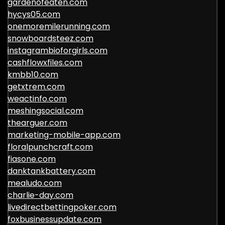
gardenofeaten.com
hycys05.com
onemoremilerunning.com
snowboardsteez.com
instagrambioforgirls.com
cashflowxfiles.com
kmbb10.com
getxtrem.com
weactinfo.com
meshingsocial.com
thearguer.com
marketing-mobile-app.com
floralpunchcraft.com
fiasone.com
danktankbattery.com
mealudo.com
charlie-day.com
livedirectbettingpoker.com
foxbusinessupdate.com