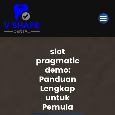
Skip
to
Content
Dapatkan Deposit pulsa DANA dan mainkan slot gacor dengan peluang mena
besar di situs slot terpercaya.
slot
pragmatic
demo:
Panduan
Lengkap
untuk
Pemula