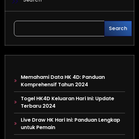
Search
Memahami Data HK 4D: Panduan
Komprehensif Tahun 2024
Togel HK4D Keluaran Hari Ini: Update
Terbaru 2024
Live Draw HK Hari Ini: Panduan Lengkap
untuk Pemain