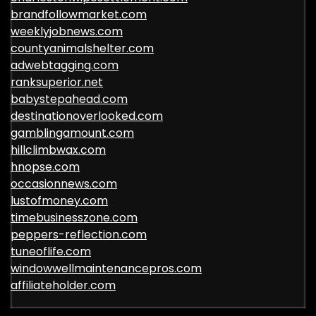
brandfollowmarket.com
weeklyjobnews.com
countyanimalshelter.com
adwebtagging.com
ranksuperior.net
babystepahead.com
destinationoverlooked.com
gamblingamount.com
hillclimbwax.com
hnopse.com
occasionnews.com
lustofmoney.com
timebusinesszone.com
peppers-reflection.com
tuneoflife.com
windowwellmaintenancepros.com
affiliateholder.com