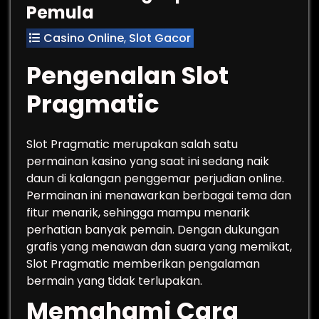
Pemula
Casino Online
,
Slot Gacor
Pengenalan Slot
Pragmatic
Slot Pragmatic merupakan salah satu
permainan kasino yang saat ini sedang naik
daun di kalangan penggemar perjudian online.
Permainan ini menawarkan berbagai tema dan
fitur menarik, sehingga mampu menarik
perhatian banyak pemain. Dengan dukungan
grafis yang menawan dan suara yang memikat,
Slot Pragmatic memberikan pengalaman
bermain yang tidak terlupakan.
Memahami Cara