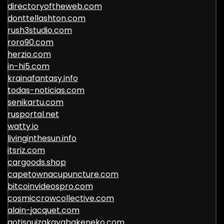
directoryoftheweb.com
donttellashton.com
rush3studio.com
roro90.com
herzio.com
in-hi5.com
krainafantasy.info
todas-noticias.com
senikartu.com
rusportal.net
watty.io
livinginthesun.info
itsriz.com
cargoods.shop
capetownacupuncture.com
bitcoinvideospro.com
cosmiccrowcollective.com
alain-jacquet.com
gotisouizakayabakeneko.com