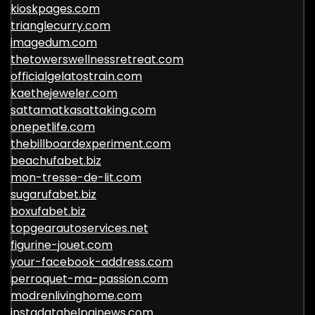
kioskpages.com
trianglecurry.com
imagedum.com
thetowerswellnessretreat.com
officialgelatostrain.com
kaethejeweler.com
sattamatkasattaking.com
onepetlife.com
thebillboardexperiment.com
beachufabet.biz
mon-tresse-de-lit.com
sugarufabet.biz
boxufabet.biz
topgearautoservices.net
figurine-jouet.com
your-facebook-address.com
perroquet-ma-passion.com
modrenlivinghome.com
instadatahelpainews.com