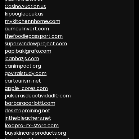
CasinoAuction.us
kipooglecouk.us
mykitchennhome.com
aumoulinvert.com
thefoodiepassport.com
superwindowproject.com
papibakigrafo.com
icanhazjs.com
canimpact.org
goviralstudy.com
cartourism.net
apple-cores.com
pulserasdeactividad10.com
barbaracarlotti.com
desktopmining.net
inthebleachers.net
lexapro-rx-store.com
buyskincareproducts.org