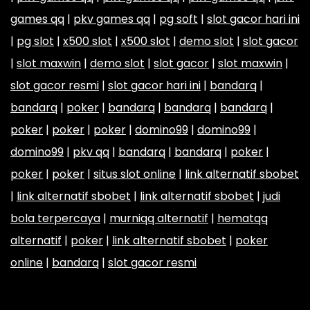
games qq
|
pkv games qq
|
pg soft
|
slot gacor hari ini
|
pg slot
|
x500 slot
|
x500 slot
|
demo slot
|
slot gacor
|
slot maxwin
|
demo slot
|
slot gacor
|
slot maxwin
|
slot gacor resmi
|
slot gacor hari ini
|
bandarq
|
bandarq
|
poker
|
bandarq
|
bandarq
|
bandarq
|
poker
|
poker
|
poker
|
domino99
|
domino99
|
domino99
|
pkv qq
|
bandarq
|
bandarq
|
poker
|
poker
|
poker
|
situs slot online
|
link alternatif sbobet
|
link alternatif sbobet
|
link alternatif sbobet
|
judi
bola terpercaya
|
murniqq alternatif
|
hematqq
alternatif
|
poker
|
link alternatif sbobet
|
poker
online
|
bandarq
|
slot gacor resmi