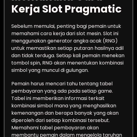
Kerja Slot Pragmatic
Sebelum memulai, penting bagi pemain untuk
memahami cara kerja dari slot mesin. Slot ini
menggunakan generator angka acak (RNG)
untuk memastikan setiap putaran hasilnya adil
dan tidak terduga. Setiap kali pemain menekan
tombol spin, RNG akan menentukan kombinasi
simbol yang muncul di gulungan.
Pemain harus mencari tahu tentang tabel
pembayaran yang ada pada setiap game.
Tabel ini memberikan informasi terkait
kombinasi simbol mana yang menghasilkan
kemenangan dan berapa banyak yang akan
diperoleh dari setiap kombinasi tersebut.
Memahami tabel pembayaran akan
membantu pemain dalam mengelola taruhan