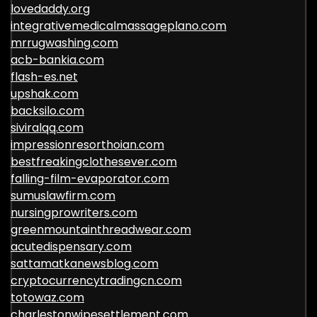
lovedaddy.org
integrativemedicalmassageplano.com
mrrugwashing.com
acb-bankia.com
flash-es.net
upshak.com
backsilo.com
siviralqq.com
impressionresorthoian.com
bestfreakingclothesever.com
falling-film-evaporator.com
sumuslawfirm.com
nursingprowriters.com
greenmountainthreadwear.com
acutedispensary.com
sattamatkanewsblog.com
cryptocurrencytradingcn.com
totowaz.com
charlestonwipesettlement.com