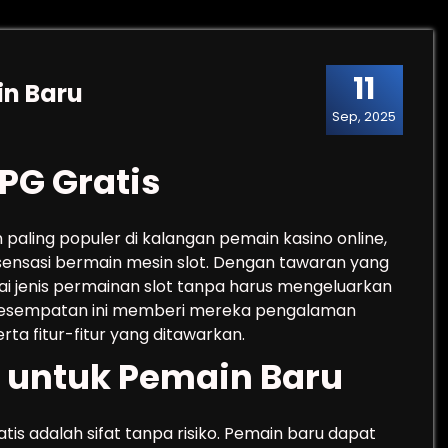
11
in Baru
Sep, 2025
PG Gratis
n paling populer di kalangan pemain kasino online,
ensasi bermain mesin slot. Dengan tawaran yang
ai jenis permainan slot tanpa harus mengeluarkan
Kesempatan ini memberi mereka pengalaman
ta fitur-fitur yang ditawarkan.
 untuk Pemain Baru
is adalah sifat tanpa risiko. Pemain baru dapat