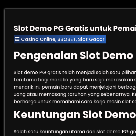
Slot Demo PG Gratis untuk Pema
Casino Online
,
SBOBET
,
Slot Gacor
Pengenalan Slot Demo 
Slot demo PG gratis telah menjadi salah satu piliha
terutama bagi mereka yang baru saja merasakan s
menarik ini, pemain baru dapat menjelajahi berbag
uang atau memasang taruhan yang sebenarnya. 
berharga untuk memahami cara kerja mesin slot ser
Keuntungan Slot Demo
Salah satu keuntungan utama dari slot demo PG grat