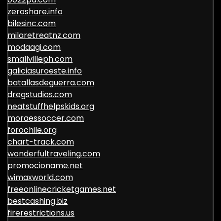
zeroshare.info
bilesinc.com
milaretreatnz.com
modaagi.com
smallvilleph.com
galiciasuroeste.info
batallasdeguerra.com
dregstudios.com
neatstuffhelpskids.org
moraessoccer.com
forochile.org
chart-track.com
wonderfultraveling.com
promocioname.net
wimaxworld.com
freeonlinecricketgames.net
bestcashing.biz
firerestrictions.us