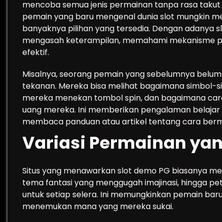
mencoba semua jenis permainan tanpa rasa takut
pemain yang baru mengenal dunia slot mungkin me
banyaknya pilihan yang tersedia. Dengan adanya 
mengasah keterampilan, memahami mekanisme pe
efektif.
Misalnya, seorang pemain yang sebelumnya belu
tekanan. Mereka bisa melihat bagaimana simbol-si
mereka menekan tombol spin, dan bagaimana ca
uang mereka. Ini memberikan pengalaman belajar 
membaca panduan atau artikel tentang cara berm
Variasi Permainan yan
Situs yang menawarkan slot demo PG biasanya memi
tema fantasi yang menggugah imajinasi, hingga pe
untuk setiap selera. Ini memungkinkan pemain ba
menemukan mana yang mereka sukai.