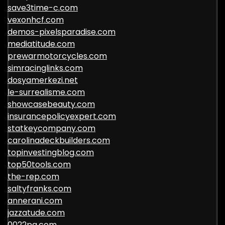
save3time-c.com
vexonhcf.com
demos-pixelsparadise.com
mediatitude.com
prewarmotorcycles.com
simracinglinks.com
dosyamerkezi.net
le-surrealisme.com
showcasebeauty.com
insurancepolicyexpert.com
statkeycompany.com
carolinadeckbuilders.com
topinvestingblog.com
top50tools.com
the-rep.com
saltyfranks.com
annerani.com
jazzatude.com
0022pa.com