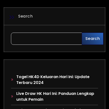
Search
Search
Togel HK4D Keluaran Hari Ini: Update
Terbaru 2024
Live Draw HK Hari Ini: Panduan Lengkap
untuk Pemain