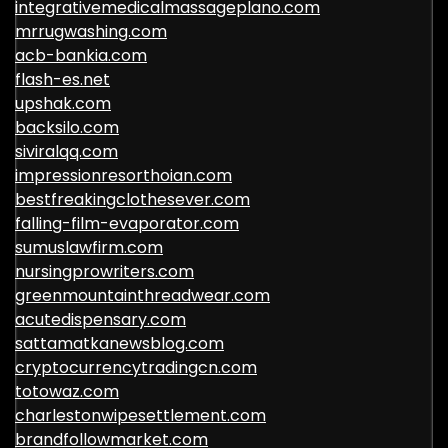
integrativemedicalmassageplano.com
mrrugwashing.com
acb-bankia.com
flash-es.net
upshak.com
backsilo.com
siviralqq.com
impressionresorthoian.com
bestfreakingclothesever.com
falling-film-evaporator.com
sumuslawfirm.com
nursingprowriters.com
greenmountainthreadwear.com
acutedispensary.com
sattamatkanewsblog.com
cryptocurrencytradingcn.com
totowaz.com
charlestonwipesettlement.com
brandfollowmarket.com