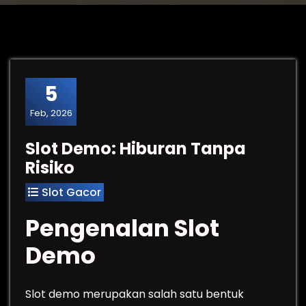
5
Feb, 2026
Slot Demo: Hiburan Tanpa
Risiko
Slot Gacor
Pengenalan Slot
Demo
Slot demo merupakan salah satu bentuk