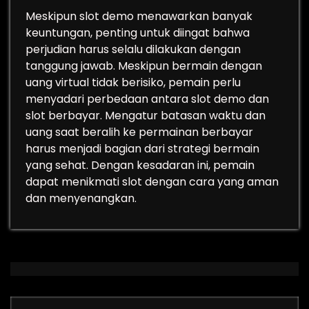
Meskipun slot demo menawarkan banyak
keuntungan, penting untuk diingat bahwa
perjudian harus selalu dilakukan dengan
tanggung jawab. Meskipun bermain dengan
uang virtual tidak berisiko, pemain perlu
menyadari perbedaan antara slot demo dan
slot berbayar. Mengatur batasan waktu dan
uang saat beralih ke permainan berbayar
harus menjadi bagian dari strategi bermain
yang sehat. Dengan kesadaran ini, pemain
dapat menikmati slot dengan cara yang aman
dan menyenangkan.