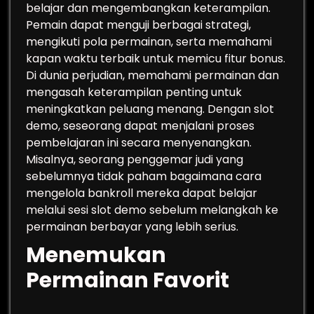
belajar dan mengembangkan keterampilan.
Pemain dapat menguji berbagai strategi,
mengikuti pola permainan, serta memahami
kapan waktu terbaik untuk memicu fitur bonus.
Di dunia perjudian, memahami permainan dan
mengasah keterampilan penting untuk
meningkatkan peluang menang. Dengan slot
demo, seseorang dapat menjalani proses
pembelajaran ini secara menyenangkan.
Misalnya, seorang penggemar judi yang
sebelumnya tidak paham bagaimana cara
mengelola bankroll mereka dapat belajar
melalui sesi slot demo sebelum melangkah ke
permainan berbayar yang lebih serius.
Menemukan
Permainan Favorit