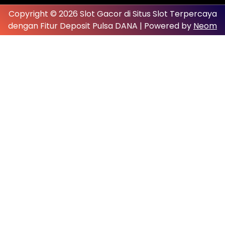
Copyright © 2026 Slot Gacor di Situs Slot Terpercaya
dengan Fitur Deposit Pulsa DANA | Powered by
Neom