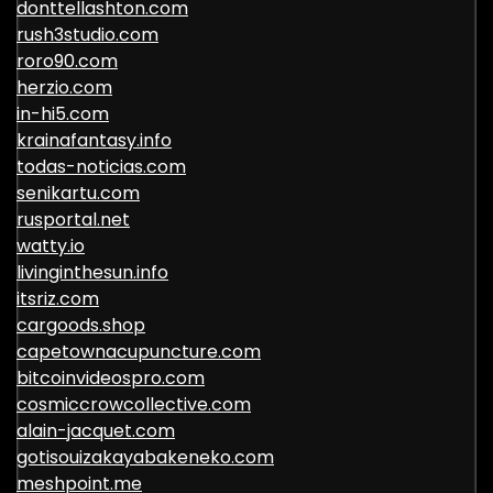
donttellashton.com
rush3studio.com
roro90.com
herzio.com
in-hi5.com
krainafantasy.info
todas-noticias.com
senikartu.com
rusportal.net
watty.io
livinginthesun.info
itsriz.com
cargoods.shop
capetownacupuncture.com
bitcoinvideospro.com
cosmiccrowcollective.com
alain-jacquet.com
gotisouizakayabakeneko.com
meshpoint.me