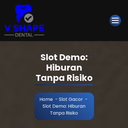
Skip
to
Content
Dapatkan Deposit pulsa DANA dan mainkan slot gacor dengan peluang mena
besar di situs slot terpercaya.
Slot Demo:
Hiburan
Tanpa Risiko
Home
-
Slot Gacor
-
Slot Demo: Hiburan
Tanpa Risiko