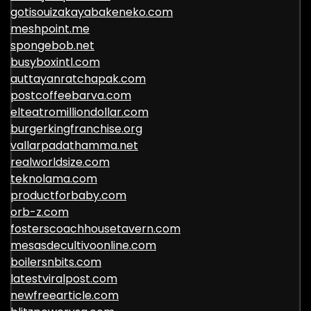
gotisouizakayabakeneko.com
meshpoint.me
spongebob.net
busyboxintl.com
auttayanratchapak.com
postcoffeebarva.com
elteatromilliondollar.com
burgerkingfranchise.org
vallarpadathamma.net
realworldsize.com
teknolama.com
productforbaby.com
orb-z.com
fosterscoachhousetavern.com
mesasdecultivoonline.com
boilersnbits.com
latestviralpost.com
newfreearticle.com