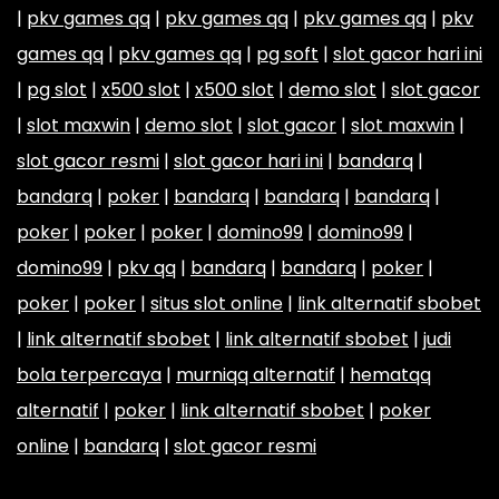
|
pkv games qq
|
pkv games qq
|
pkv games qq
|
pkv
games qq
|
pkv games qq
|
pg soft
|
slot gacor hari ini
|
pg slot
|
x500 slot
|
x500 slot
|
demo slot
|
slot gacor
|
slot maxwin
|
demo slot
|
slot gacor
|
slot maxwin
|
slot gacor resmi
|
slot gacor hari ini
|
bandarq
|
bandarq
|
poker
|
bandarq
|
bandarq
|
bandarq
|
poker
|
poker
|
poker
|
domino99
|
domino99
|
domino99
|
pkv qq
|
bandarq
|
bandarq
|
poker
|
poker
|
poker
|
situs slot online
|
link alternatif sbobet
|
link alternatif sbobet
|
link alternatif sbobet
|
judi
bola terpercaya
|
murniqq alternatif
|
hematqq
alternatif
|
poker
|
link alternatif sbobet
|
poker
online
|
bandarq
|
slot gacor resmi