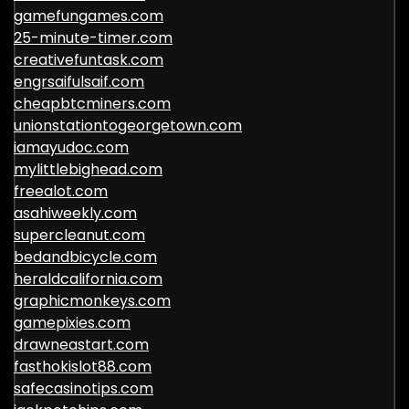
gamefungames.com
25-minute-timer.com
creativefuntask.com
engrsaifulsaif.com
cheapbtcminers.com
unionstationtogeorgetown.com
iamayudoc.com
mylittlebighead.com
freealot.com
asahiweekly.com
supercleanut.com
bedandbicycle.com
heraldcalifornia.com
graphicmonkeys.com
gamepixies.com
drawneastart.com
fasthokislot88.com
safecasinotips.com