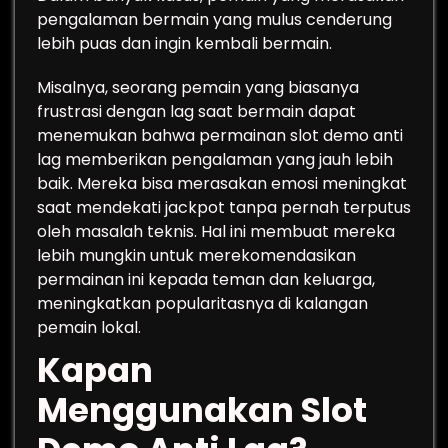
pengalaman bermain yang mulus cenderung
lebih puas dan ingin kembali bermain.
Misalnya, seorang pemain yang biasanya
frustrasi dengan lag saat bermain dapat
menemukan bahwa permainan slot demo anti
lag memberikan pengalaman yang jauh lebih
baik. Mereka bisa merasakan emosi meningkat
saat mendekati jackpot tanpa pernah terputus
oleh masalah teknis. Hal ini membuat mereka
lebih mungkin untuk merekomendasikan
permainan ini kepada teman dan keluarga,
meningkatkan popularitasnya di kalangan
pemain lokal.
Kapan
Menggunakan Slot