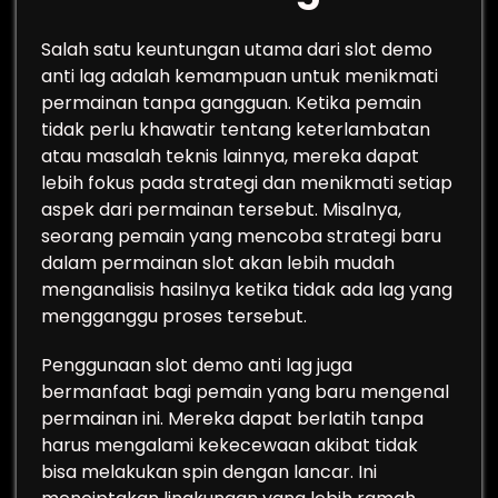
Salah satu keuntungan utama dari slot demo
anti lag adalah kemampuan untuk menikmati
permainan tanpa gangguan. Ketika pemain
tidak perlu khawatir tentang keterlambatan
atau masalah teknis lainnya, mereka dapat
lebih fokus pada strategi dan menikmati setiap
aspek dari permainan tersebut. Misalnya,
seorang pemain yang mencoba strategi baru
dalam permainan slot akan lebih mudah
menganalisis hasilnya ketika tidak ada lag yang
mengganggu proses tersebut.
Penggunaan slot demo anti lag juga
bermanfaat bagi pemain yang baru mengenal
permainan ini. Mereka dapat berlatih tanpa
harus mengalami kekecewaan akibat tidak
bisa melakukan spin dengan lancar. Ini