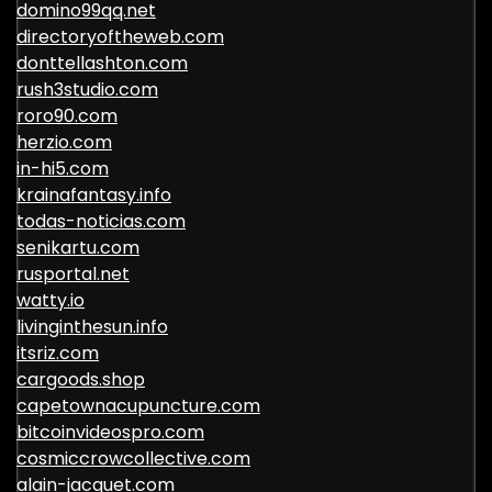
domino99qq.net
directoryoftheweb.com
donttellashton.com
rush3studio.com
roro90.com
herzio.com
in-hi5.com
krainafantasy.info
todas-noticias.com
senikartu.com
rusportal.net
watty.io
livinginthesun.info
itsriz.com
cargoods.shop
capetownacupuncture.com
bitcoinvideospro.com
cosmiccrowcollective.com
alain-jacquet.com