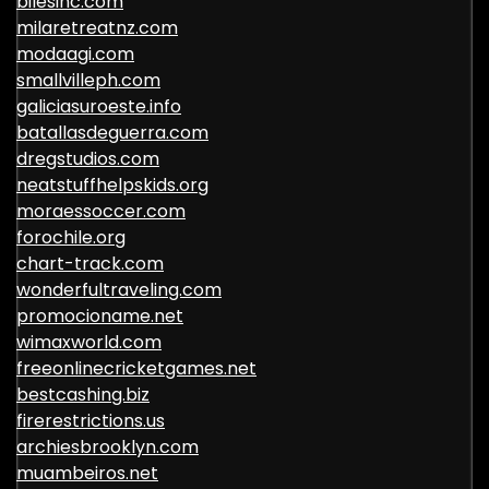
bilesinc.com
milaretreatnz.com
modaagi.com
smallvilleph.com
galiciasuroeste.info
batallasdeguerra.com
dregstudios.com
neatstuffhelpskids.org
moraessoccer.com
forochile.org
chart-track.com
wonderfultraveling.com
promocioname.net
wimaxworld.com
freeonlinecricketgames.net
bestcashing.biz
firerestrictions.us
archiesbrooklyn.com
muambeiros.net