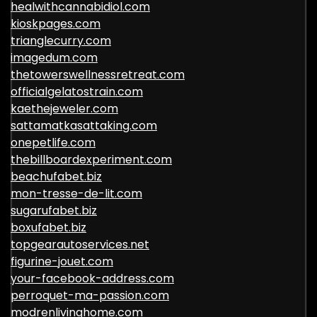
healwithcannabidiol.com
kioskpages.com
trianglecurry.com
imagedum.com
thetowerswellnessretreat.com
officialgelatostrain.com
kaethejeweler.com
sattamatkasattaking.com
onepetlife.com
thebillboardexperiment.com
beachufabet.biz
mon-tresse-de-lit.com
sugarufabet.biz
boxufabet.biz
topgearautoservices.net
figurine-jouet.com
your-facebook-address.com
perroquet-ma-passion.com
modrenlivinghome.com