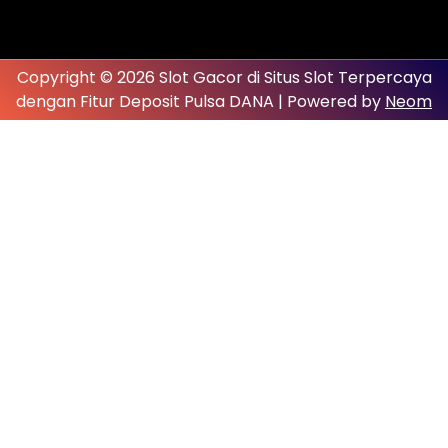
Copyright © 2026 Slot Gacor di Situs Slot Terpercaya
dengan Fitur Deposit Pulsa DANA | Powered by
Neom