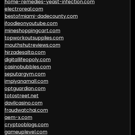
home-remedies-yeast-infection.com
electroreal.com
bestofmiami-dadecounty.com
ifoodieonyoutube.com
mineshoppingcart.com
topworkoutsupplies.com
mouthshutreviews.com
hirzadesalta.com
digitallifeopoly.com
casinobubbles.com
seputargym.com
impiyanamall.com
optguardian.com
totostreet.net
davilcasino.com
fraudwatchai.com
aem-x.com
cryptooblogs.com
gameuplevel.com