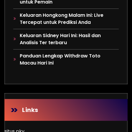
untuk Pemain
Keluaran Hongkong Malam Ini: Live
Tercepat untuk Prediksi Anda
Keluaran Sidney Hari Ini: Hasil dan
Analisis Ter terbaru
Panduan Lengkap Withdraw Toto
Macau Hari Ini
Links
situs pkv