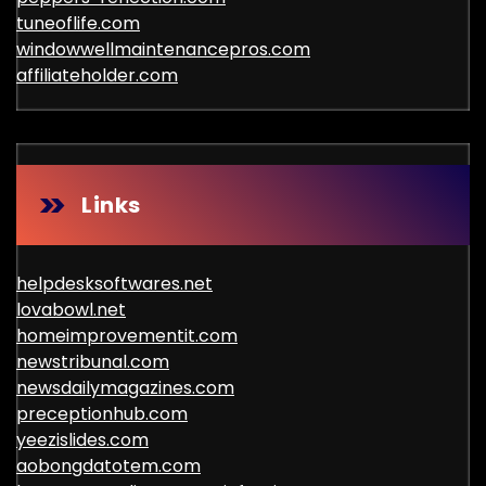
tuneoflife.com
windowwellmaintenancepros.com
affiliateholder.com
Links
helpdesksoftwares.net
lovabowl.net
homeimprovementit.com
newstribunal.com
newsdailymagazines.com
preceptionhub.com
yeezislides.com
aobongdatotem.com