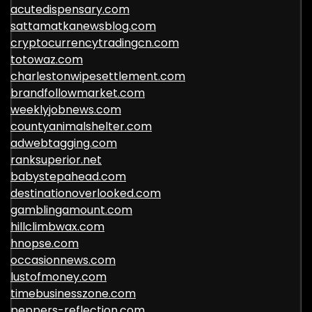
acutedispensary.com
sattamatkanewsblog.com
cryptocurrencytradingcn.com
totowaz.com
charlestonwipesettlement.com
brandfollowmarket.com
weeklyjobnews.com
countyanimalshelter.com
adwebtagging.com
ranksuperior.net
babystepahead.com
destinationoverlooked.com
gamblingamount.com
hillclimbwax.com
hnopse.com
occasionnews.com
lustofmoney.com
timebusinesszone.com
peppers-reflection.com