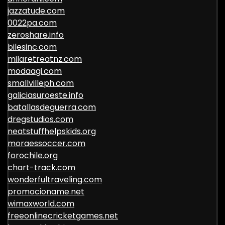
jazzatude.com
0022pa.com
zeroshare.info
bilesinc.com
milaretreatnz.com
modaagi.com
smallvilleph.com
galiciasuroeste.info
batallasdeguerra.com
dregstudios.com
neatstuffhelpskids.org
moraessoccer.com
forochile.org
chart-track.com
wonderfultraveling.com
promocioname.net
wimaxworld.com
freeonlinecricketgames.net