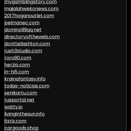
mygamblingstory.com
majalahwekonews.com
2017hoganoutlet.com
pelmanec.com
domino99qq.net
directoryoftheweb.com
donttellashton.com
rush3studio.com
roro90.com
herzio.com
in-hi5.com
krainafantasy.info
todas-noticias.com
senikartu.com
rusportal.net
watty.io
livinginthesun.info
itsriz.com
cargoods.shop