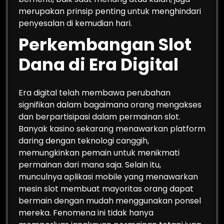
merupakan prinsip penting untuk menghindari
penyesalan di kemudian hari.
Perkembangan Slot
Dana di Era Digital
Era digital telah membawa perubahan
signifikan dalam bagaimana orang mengakses
dan berpartisipasi dalam permainan slot.
Banyak kasino sekarang menawarkan platform
daring dengan teknologi canggih,
memungkinkan pemain untuk menikmati
permainan dari mana saja. Selain itu,
munculnya aplikasi mobile yang menawarkan
mesin slot membuat mayoritas orang dapat
bermain dengan mudah menggunakan ponsel
mereka. Fenomena ini tidak hanya