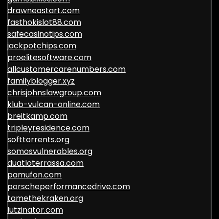
drawneastart.com
fasthokislot88.com
safecasinotips.com
jackpotchips.com
proelitesoftware.com
allcustomercarenumbers.com
familyblogger.xyz
chrisjohnslawgroup.com
klub-vulcan-online.com
breitkamp.com
tripleyresidence.com
softtorrents.org
somosvulnerables.org
duatloterrassa.com
pamufon.com
porscheperformancedrive.com
tamethekraken.org
lutzinator.com