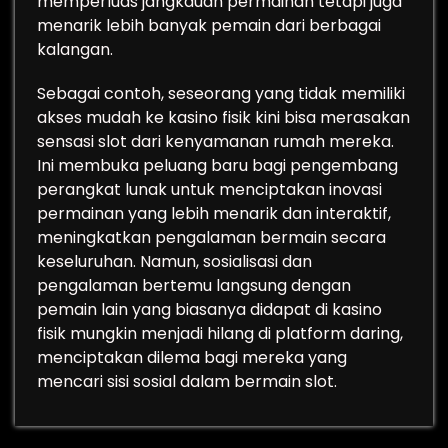
memperluas jangkauan permainan tetapi juga
menarik lebih banyak pemain dari berbagai
kalangan.
Sebagai contoh, seseorang yang tidak memiliki
akses mudah ke kasino fisik kini bisa merasakan
sensasi slot dari kenyamanan rumah mereka.
Ini membuka peluang baru bagi pengembang
perangkat lunak untuk menciptakan inovasi
permainan yang lebih menarik dan interaktif,
meningkatkan pengalaman bermain secara
keseluruhan. Namun, sosialisasi dan
pengalaman bertemu langsung dengan
pemain lain yang biasanya didapat di kasino
fisik mungkin menjadi hilang di platform daring,
menciptakan dilema bagi mereka yang
mencari sisi sosial dalam bermain slot.