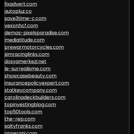
fixadvert.com
autopluz.co
save3time-c.com
vexonhcf.com
demos-pixelsparadise.com
mediatitude.com
prewarmotorcycles.com
simracinglinks.com
dosyamerkezi.net
le-surrealisme.com
showcasebeauty.com
insurancepolicyexpert.com
statkeycompany.com
carolinadeckbuilders.com
topinvestingblog.com
top50tools.com
the-rep.com
saltyfranks.com
annerani.com