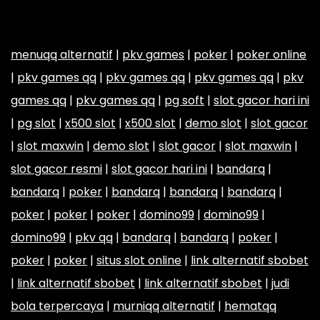
menuqq alternatif
|
pkv games
|
poker
|
poker online
|
pkv games qq
|
pkv games qq
|
pkv games qq
|
pkv
games qq
|
pkv games qq
|
pg soft
|
slot gacor hari ini
|
pg slot
|
x500 slot
|
x500 slot
|
demo slot
|
slot gacor
|
slot maxwin
|
demo slot
|
slot gacor
|
slot maxwin
|
slot gacor resmi
|
slot gacor hari ini
|
bandarq
|
bandarq
|
poker
|
bandarq
|
bandarq
|
bandarq
|
poker
|
poker
|
poker
|
domino99
|
domino99
|
domino99
|
pkv qq
|
bandarq
|
bandarq
|
poker
|
poker
|
poker
|
situs slot online
|
link alternatif sbobet
|
link alternatif sbobet
|
link alternatif sbobet
|
judi
bola terpercaya
|
murniqq alternatif
|
hematqq