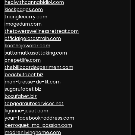
healwithcannabidiol.com
kioskpages.com
trianglecurry.com
imagedum.com
thetowerswellnessretreat.com
officialgelatostrain.com
kaethejeweler.com
sattamatkasattaking.com
onepetlife.com
thebillboardexperiment.com
beachufabet.biz
mon-tresse-de-lit.com
sugarufabet.biz
boxufabet.biz
topgearautoservices.net
figurine-jouet.com
your-facebook-address.com
perroquet-ma-passion.com
modrenlivinghome.com