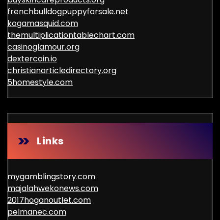
frenchbulldogpuppyforsale.net
kogamasquid.com
themultiplicationtablechart.com
casinoglamour.org
dextercoin.io
christianarticledirectory.org
5homestyle.com
Links
mygamblingstory.com
majalahwekonews.com
2017hoganoutlet.com
pelmanec.com