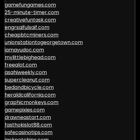
gamefungames.com
25-minute-timer.com
creativefuntask.com
engrsaifulsaif.com
cheapbtcminers.com
unionstationtogeorgetown.com
iamayudoc.com
mylittlebighead.com
freealot.com
asahiweekly.com
supercleanut.com
bedandbicycle.com
heraldcalifornia.com
graphicmonkeys.com
gamepixies.com
drawneastart.com
fasthokislot88.com
safecasinotips.com
jackpotchips.com