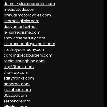
demos-pixelsparadise.com
mediatitude.com
prewarmotorcycles.com
simracinglinks.com
dosyamerkezi.net
le-surrealisme.com
showcasebeauty.com
insurancepolicyexpert.com
statkeycompany.com
carolinadeckbuilders.com
topinvestingblog.com
top50tools.com
the-rep.com
saltyfranks.com
annerani.com
jazzatude.com
0022pa.com
zeroshare.info
bilesinc.com