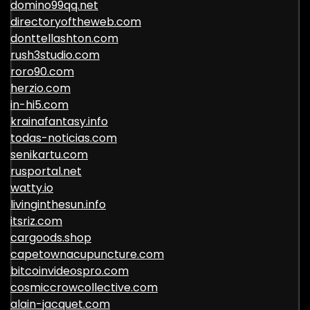
domino99qq.net
directoryoftheweb.com
donttellashton.com
rush3studio.com
roro90.com
herzio.com
in-hi5.com
krainafantasy.info
todas-noticias.com
senikartu.com
rusportal.net
watty.io
livinginthesun.info
itsriz.com
cargoods.shop
capetownacupuncture.com
bitcoinvideospro.com
cosmiccrowcollective.com
alain-jacquet.com