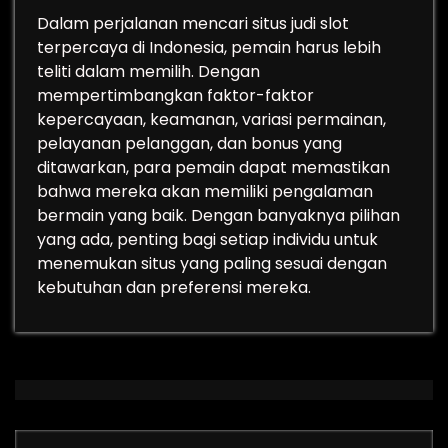
Dalam perjalanan mencari situs judi slot
terpercaya di Indonesia, pemain harus lebih
teliti dalam memilih. Dengan
mempertimbangkan faktor-faktor
kepercayaan, keamanan, variasi permainan,
pelayanan pelanggan, dan bonus yang
ditawarkan, para pemain dapat memastikan
bahwa mereka akan memiliki pengalaman
bermain yang baik. Dengan banyaknya pilihan
yang ada, penting bagi setiap individu untuk
menemukan situs yang paling sesuai dengan
kebutuhan dan preferensi mereka.