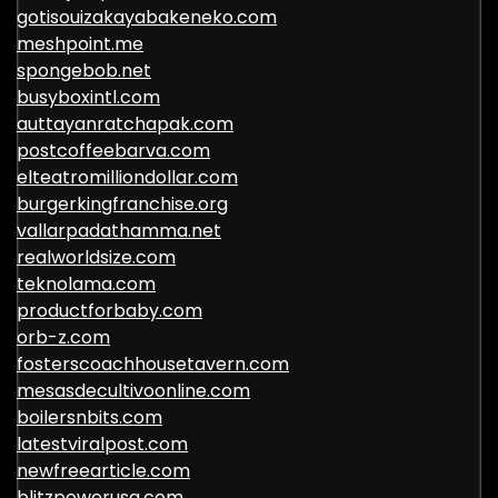
gotisouizakayabakeneko.com
meshpoint.me
spongebob.net
busyboxintl.com
auttayanratchapak.com
postcoffeebarva.com
elteatromilliondollar.com
burgerkingfranchise.org
vallarpadathamma.net
realworldsize.com
teknolama.com
productforbaby.com
orb-z.com
fosterscoachhousetavern.com
mesasdecultivoonline.com
boilersnbits.com
latestviralpost.com
newfreearticle.com
blitzpowerusa.com