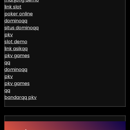
link slot
poker online
dominoqq
situs dominoqq
pkv
slot demo
link asikqq
pkv games
qq
dominoqq
pkv
pkv games
qq
bandarqq pkv