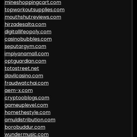
mineshoppingcart.com
topworkoutsupplies.com
mouthshutreviews.com
hirzadesalta.com
digitallifeopoly.com
casinobubbles.com
seputargym.com
impiyanamall.com
optguardian.com
totostreet.net
davilcasino.com
fraudwatchai.com
aem-x.com
cryptooblogs.com
gameuplevel.com
homethestyle.com
amuldistribution.com
borobuddur.com
wundermusic.com