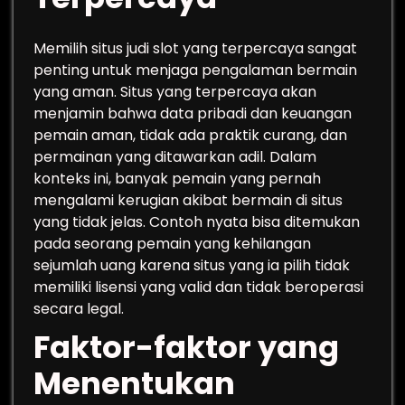
Memilih situs judi slot yang terpercaya sangat
penting untuk menjaga pengalaman bermain
yang aman. Situs yang terpercaya akan
menjamin bahwa data pribadi dan keuangan
pemain aman, tidak ada praktik curang, dan
permainan yang ditawarkan adil. Dalam
konteks ini, banyak pemain yang pernah
mengalami kerugian akibat bermain di situs
yang tidak jelas. Contoh nyata bisa ditemukan
pada seorang pemain yang kehilangan
sejumlah uang karena situs yang ia pilih tidak
memiliki lisensi yang valid dan tidak beroperasi
secara legal.
Faktor-faktor yang
Menentukan