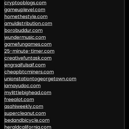
cryptooblogs.com
gameuplevel.com
homethestyle.com
amuldistribution.com
borobuddur.com
wundermusic.com
gamefungames.com
25-minute-timer.com
creativefuntask.com
engrsaifulsaif.com
cheapbtcminers.com
unionstationtogeorgetown.com
iamayudoc.com
mylittlebighead.com
freealot.com
asahiweekly.com
supercleanut.com
bedandbicycle.com
heraldcalifornia.com