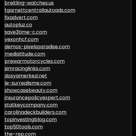
breitling-watches.us
tgarnettcentrallautoads.com
fixadvert.com
autopluz.co
save3time-c.com
vexonhcf.com
demos-pixelsparadise.com
mediatitude.com
prewarmotorcycles.com
simracinglinks.com
dosyamerkezi.net
le-surrealisme.com
showcasebeauty.com
insurancepolicyexpert.com
statkeycompany.com
carolinadeckbuilders.com
topinvestingblog.com
top50tools.com
the-rep.com