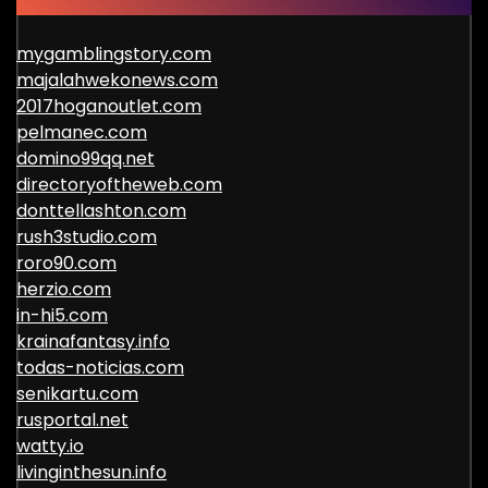
mygamblingstory.com
majalahwekonews.com
2017hoganoutlet.com
pelmanec.com
domino99qq.net
directoryoftheweb.com
donttellashton.com
rush3studio.com
roro90.com
herzio.com
in-hi5.com
krainafantasy.info
todas-noticias.com
senikartu.com
rusportal.net
watty.io
livinginthesun.info