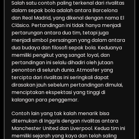
Salah satu contoh paling terkenal dari rivalitas
dalam sepak bola adalah antara Barcelona
dan Real Madrid, yang dikenal dengan nama El
Clásico. Pertandingan ini tidak hanya menjadi
pertarungan antara dua tim, tetapi juga
menjadi simbol persaingan yang dalam antara
dua budaya dan filosofi sepak bola. Keduanya
memiliki pengikut yang sangat loyal, dan
pertandingan ini selalu dihadiri oleh jutaan
penonton di seluruh dunia. Atmosfer yang
tercipta dari rivalitas ini seringkali dapat
dirasakan jauh sebelum pertandingan dimulai,
menciptakan ekspektasi yang tinggi di
kalangan para penggemar.
Contoh lain yang tak kalah menarik bisa
ditemukan di Inggris dengan rivalitas antara
Manchester United dan Liverpool. Kedua tim ini
memiliki sejarah yang kaya dan telah saling