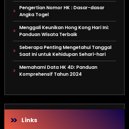
Pengertian Nomor HK : Dasar-dasar
Angka Togel
Menggali Keunikan Hong Kong Hari Ini:
Panduan Wisata Terbaik
Seberapa Penting Mengetahui Tanggal
Saat Ini untuk Kehidupan Sehari-hari
Memahami Data HK 4D: Panduan
Komprehensif Tahun 2024
Links