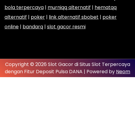
bola terpercaya
|
murniqq alternatif
|
hematqq
alternatif
|
poker
|
link alternatif sbobet
|
poker
online
|
bandarq
|
slot gacor resmi
Copyright © 2026 Slot Gacor di Situs Slot Terpercaya
dengan Fitur Deposit Pulsa DANA | Powered by
Neom