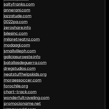
saltyfranks.com
annerani.com
jazzatude.com
0022pa.com
zeroshare.info
bilesinc.com
milaretreatnz.com
modaagi.com
smallvilleph.com
galiciasuroeste.info
batallasdeguerra.com
dregstudios.com
neatstuffhelpskids.org
moraessoccer.com
forochile.org
chart-track.com
wonderfultraveling.com
promocioname.net