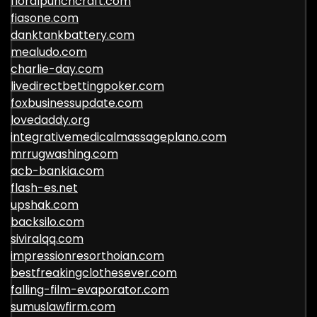
floralpunchcraft.com
fiasone.com
danktankbattery.com
mealudo.com
charlie-day.com
livedirectbettingpoker.com
foxbusinessupdate.com
lovedaddy.org
integrativemedicalmassageplano.com
mrrugwashing.com
acb-bankia.com
flash-es.net
upshak.com
backsilo.com
siviralqq.com
impressionresorthoian.com
bestfreakingclothesever.com
falling-film-evaporator.com
sumuslawfirm.com