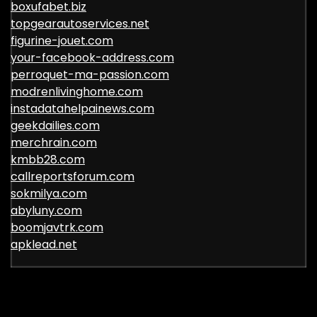
boxufabet.biz
topgearautoservices.net
figurine-jouet.com
your-facebook-address.com
perroquet-ma-passion.com
modrenlivinghome.com
instadatahelpainews.com
geekdailies.com
merchrain.com
kmbb28.com
callreportsforum.com
sokmilya.com
abyluny.com
boomjavtrk.com
apklead.net