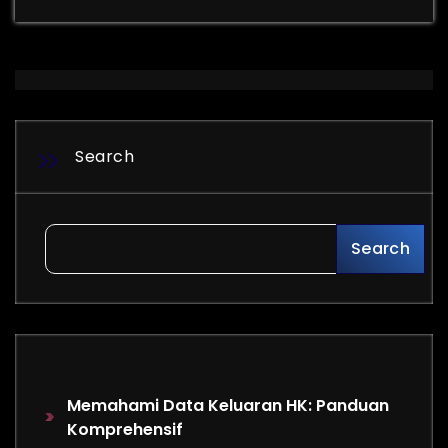
Search
Search
Memahami Data Keluaran HK: Panduan
Komprehensif