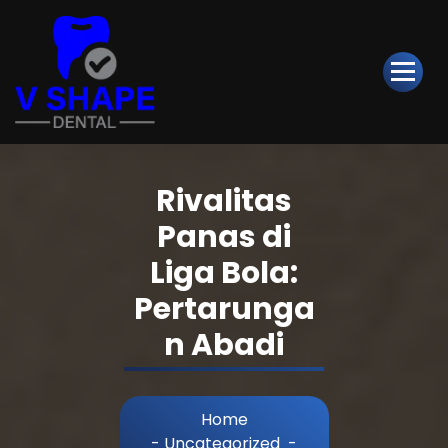
Skip
to
Content
Dapatkan Deposit pulsa DANA dan mainkan slot gacor dengan peluang mena
besar di situs slot terpercaya.
Rivalitas
Panas di
Liga Bola:
Pertarunga
n Abadi
Home
-
Uncategorized
-