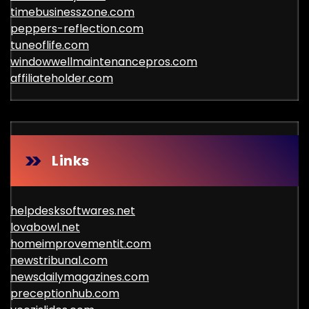
timebusinesszone.com
peppers-reflection.com
tuneoflife.com
windowwellmaintenancepros.com
affiliateholder.com
Links
helpdesksoftwares.net
lovabowl.net
homeimprovementit.com
newstribunal.com
newsdailymagazines.com
preceptionhub.com