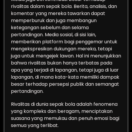
rivalitas dalam sepak bola. Berita, analisis, dan
komentar yang mereka tawarkan dapat
memperburuk dan juga membangun
ketegangan sebelum dan selama
pertandingan. Media sosial, di sisi lain,
memberikan platform bagi penggemar untuk
mengekspresikan dukungan mereka, tetapi
juga untuk mengejek lawan. Hal ini menunjukkan
bahwa rivalitas bukan hanya terbatas pada
apa yang terjadi di lapangan, tetapi juga di luar
lapangan, di mana kata-kata memiliki dampak
besar terhadap persepsi publik dan semangat
pertandingan.
Rivalitas di dunia sepak bola adalah fenomena
yang kompleks dan beragam, menciptakan
suasana yang memukau dan penuh emosi bagi
semua yang terlibat.