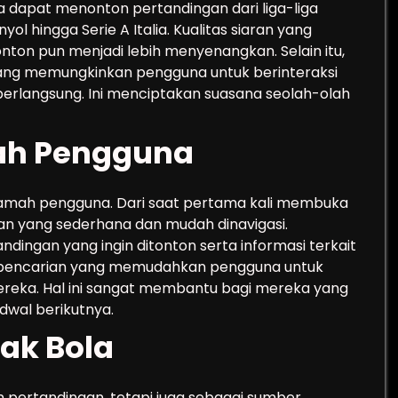
a dapat menonton pertandingan dari liga-liga
nyol hingga Serie A Italia. Kualitas siaran yang
ton pun menjadi lebih menyenangkan. Selain itu,
 yang memungkinkan pengguna untuk berinteraksi
rlangsung. Ini menciptakan suasana seolah-olah
ah Pengguna
 ramah pengguna. Dari saat pertama kali membuka
an yang sederhana dan mudah dinavigasi.
gan yang ingin ditonton serta informasi terkait
tur pencarian yang memudahkan pengguna untuk
ereka. Hal ini sangat membantu bagi mereka yang
dwal berikutnya.
pak Bola
 pertandingan, tetapi juga sebagai sumber