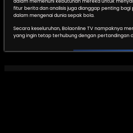
dalam memenuhi kebutuhan mereka untuk menyaks
fitur berita dan analisis juga dianggap penting ba
dalam mengenai dunia sepak bola.
Secara keseluruhan, Bolaonline TV nampaknya menj
yang ingin tetap terhubung dengan pertandingan 