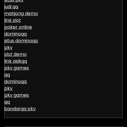
judi qq
mahjong demo
link slot
poker online
dominoqq
situs dominoqq
pkv
slot demo
link asikqq
pkv games
qq
dominoqq
pkv
pkv games
qq
bandarqq pkv