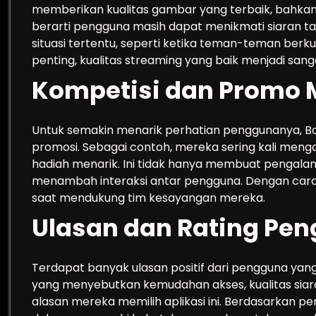
memberikan kualitas gambar yang terbaik, bahkan di 
berarti pengguna masih dapat menikmati siaran 
situasi tertentu, seperti ketika teman-teman ber
penting, kualitas streaming yang baik menjadi sang
Kompetisi dan Promo 
Untuk semakin menarik perhatian penggunanya, Bo
promosi. Sebagai contoh, mereka sering kali meng
hadiah menarik. Ini tidak hanya membuat pengala
menambah interaksi antar pengguna. Dengan cara i
saat mendukung tim kesayangan mereka.
Ulasan dan Rating Pe
Terdapat banyak ulasan positif dari pengguna yang
yang menyebutkan kemudahan akses, kualitas siara
alasan mereka memilih aplikasi ini. Berdasarkan pen