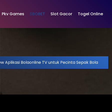
Pkv Games
SBOBET
Slot Gacor
Togel Online
ew Aplikasi Bolaonline TV untuk Pecinta Sepak Bola