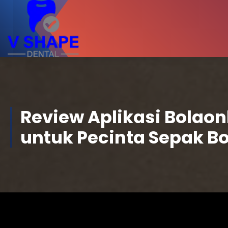
Skip
to
Content
Dapatkan Deposit pulsa DANA dan mainkan slot gacor
dengan peluang menang besar di situs slot terpercaya.
Review Aplikasi Bolaon
untuk Pecinta Sepak Bo