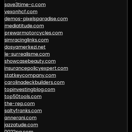
save3time-c.com
vexonhcf.com
demos-pixelsparadise.com
mediatitude.com
prewarmotorcycles.com
simracinglinks.com
dosyamerkezi.net
le-surrealisme.com
showcasebeauty.com
insurancepolicyexpert.com
statkeycompany.com
carolinadeckbuilders.com
topinvestingblog.com
top50tools.com
the-rep.com
saltyfranks.com
annerani.com
jazzatude.com
0022pa.com