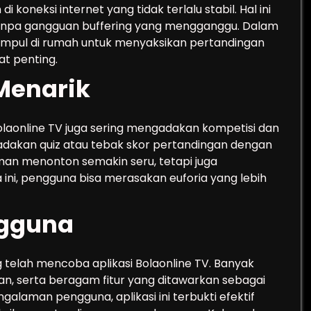
koneksi internet yang tidak terlalu stabil. Hal ini
tanpa gangguan buffering yang mengganggu. Dalam
kumpul di rumah untuk menyaksikan pertandingan
at penting.
Menarik
laonline TV juga sering mengadakan kompetisi dan
adakan quiz atau tebak skor pertandingan dengan
man menonton semakin seru, tetapi juga
ni, pengguna bisa merasakan euforia yang lebih
ngguna
 telah mencoba aplikasi Bolaonline TV. Banyak
n, serta beragam fitur yang ditawarkan sebagai
galaman pengguna, aplikasi ini terbukti efektif