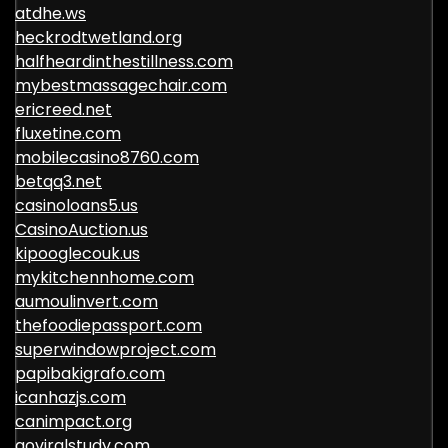
atdhe.ws
heckrodtwetland.org
halfheardinthestillness.com
mybestmassagechair.com
ericreed.net
fluxetine.com
mobilecasino8760.com
betqq3.net
casinoloans5.us
CasinoAuction.us
kipooglecouk.us
mykitchennhome.com
aumoulinvert.com
thefoodiepassport.com
superwindowproject.com
papibakigrafo.com
icanhazjs.com
canimpact.org
goviralstudy.com