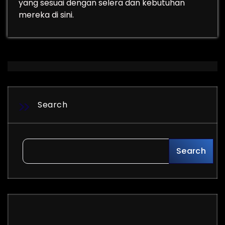
yang sesuai dengan selera dan kebutuhan
mereka di sini.
Search
Search