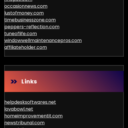
occasionnews.com
lustofmoney.com
timebusinesszone.com
peppers-reflection.com
tuneoflife.com
windowwellmaintenancepros.com
affiliateholder.com
Links
helpdesksoftwares.net
lovabowl.net
homeimprovementit.com
newstribunal.com