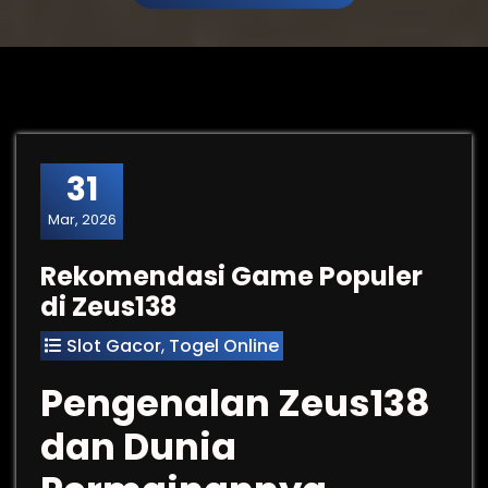
31
Mar, 2026
Rekomendasi Game Populer
di Zeus138
Slot Gacor
,
Togel Online
Pengenalan Zeus138
dan Dunia