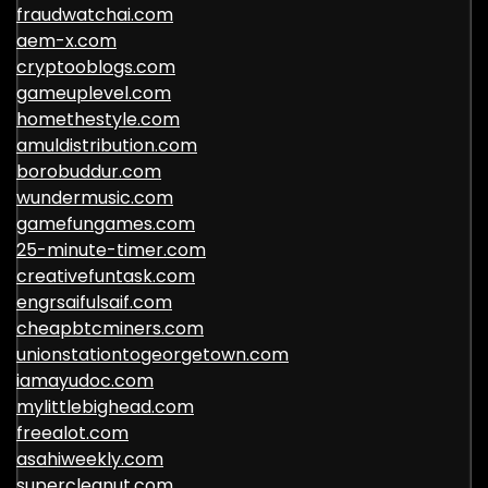
fraudwatchai.com
aem-x.com
cryptooblogs.com
gameuplevel.com
homethestyle.com
amuldistribution.com
borobuddur.com
wundermusic.com
gamefungames.com
25-minute-timer.com
creativefuntask.com
engrsaifulsaif.com
cheapbtcminers.com
unionstationtogeorgetown.com
iamayudoc.com
mylittlebighead.com
freealot.com
asahiweekly.com
supercleanut.com