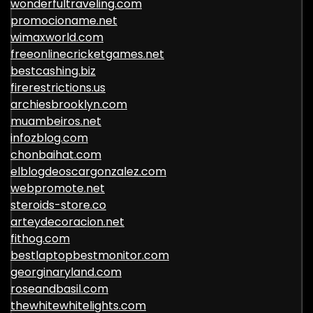
wonderfultraveling.com
promocioname.net
wimaxworld.com
freeonlinecricketgames.net
bestcashing.biz
firerestrictions.us
archiesbrooklyn.com
muambeiros.net
infozblog.com
chonbaihat.com
elblogdeoscargonzalez.com
webpromote.net
steroids-store.co
arteydecoracion.net
fithog.com
bestlaptopbestmonitor.com
georginaryland.com
roseandbasil.com
thewhitewhitelights.com