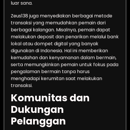
luar sana.
Zeus138 juga menyediakan berbagai metode
transaksi yang memudahkan pemain dari
berbagai kalangan. Misalnya, pemain dapat
melakukan deposit dan penarikan melalui bank
lokal atau dompet digital yang banyak
digunakan di Indonesia. Hal ini memberikan
kemudahan dan kenyamanan dalam bermain,
serta memungkinkan pemain untuk fokus pada
pengalaman bermain tanpa harus
menghadapi kerumitan saat melakukan
transaksi.
Komunitas dan
Dukungan
Pelanggan