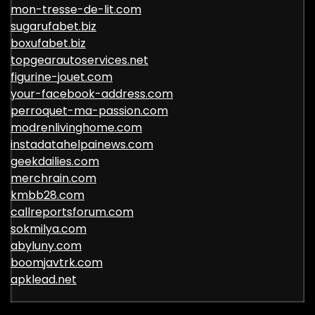
mon-tresse-de-lit.com
sugarufabet.biz
boxufabet.biz
topgearautoservices.net
figurine-jouet.com
your-facebook-address.com
perroquet-ma-passion.com
modrenlivinghome.com
instadatahelpainews.com
geekdailies.com
merchrain.com
kmbb28.com
callreportsforum.com
sokmilya.com
abyluny.com
boomjavtrk.com
apklead.net