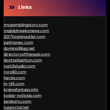
Links
mygamblingstory.com
majalahwekonews.com
2017hoganoutlet.com
pelmanec.com
domino99qq.net
directoryoftheweb.com
donttellashton.com
rush3studio.com
roro90.com
herzio.com
in-hi5.com
krainafantasy.info
todas-noticias.com
senikartu.com
rusportal.net