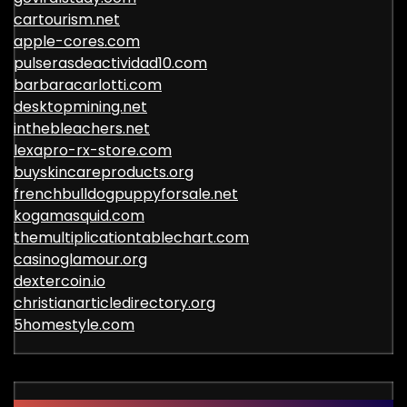
cartourism.net
apple-cores.com
pulserasdeactividad10.com
barbaracarlotti.com
desktopmining.net
inthebleachers.net
lexapro-rx-store.com
buyskincareproducts.org
frenchbulldogpuppyforsale.net
kogamasquid.com
themultiplicationtablechart.com
casinoglamour.org
dextercoin.io
christianarticledirectory.org
5homestyle.com