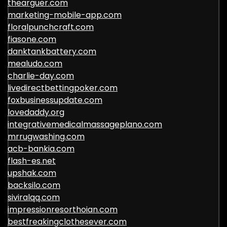
thearguer.com
marketing-mobile-app.com
floralpunchcraft.com
fiasone.com
danktankbattery.com
mealudo.com
charlie-day.com
livedirectbettingpoker.com
foxbusinessupdate.com
lovedaddy.org
integrativemedicalmassageplano.com
mrrugwashing.com
acb-bankia.com
flash-es.net
upshak.com
backsilo.com
siviralqq.com
impressionresorthoian.com
bestfreakingclothesever.com