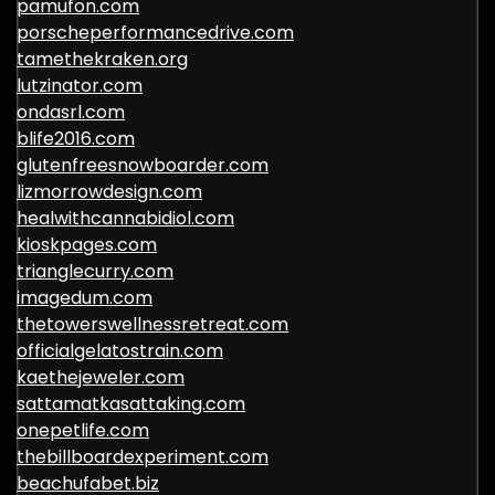
pamufon.com
porscheperformancedrive.com
tamethekraken.org
lutzinator.com
ondasrl.com
blife2016.com
glutenfreesnowboarder.com
lizmorrowdesign.com
healwithcannabidiol.com
kioskpages.com
trianglecurry.com
imagedum.com
thetowerswellnessretreat.com
officialgelatostrain.com
kaethejeweler.com
sattamatkasattaking.com
onepetlife.com
thebillboardexperiment.com
beachufabet.biz