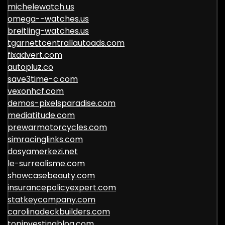
michelewatch.us
omega--watches.us
breitling-watches.us
tgarnettcentrallautoads.com
fixadvert.com
autopluz.co
save3time-c.com
vexonhcf.com
demos-pixelsparadise.com
mediatitude.com
prewarmotorcycles.com
simracinglinks.com
dosyamerkezi.net
le-surrealisme.com
showcasebeauty.com
insurancepolicyexpert.com
statkeycompany.com
carolinadeckbuilders.com
topinvestingblog.com