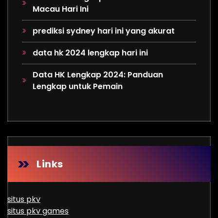
Macau Hari Ini
prediksi sydney hari ini yang akurat
data hk 2024 lengkap hari ini
Data HK Lengkap 2024: Panduan
Lengkap untuk Pemain
Links
situs pkv
situs pkv games