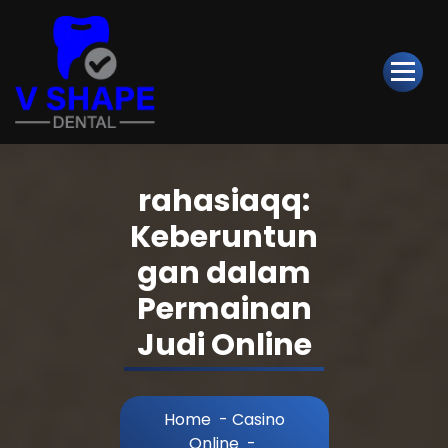
Skip
to
Content
Dapatkan Deposit pulsa DANA dan mainkan slot gacor dengan peluang mena
besar di situs slot terpercaya.
rahasiaqq:
Keberuntun
gan dalam
Permainan
Judi Online
Home
-
Casino
Online
-