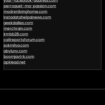
your-facebook-address.com
perroquet-ma-passion.com
modrenlivinghome.com
instadatahelpainews.com
geekdailies.com
merchrain.com
kmbb28.com
callreportsforum.com
sokmilya.com
abyluny.com
boomjavtrk.com
apklead.net