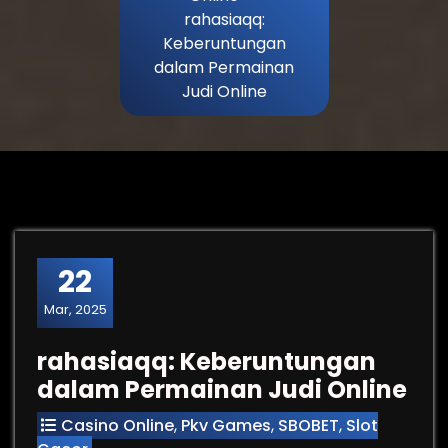
rahasiaqq:
Keberuntungan
dalam Permainan
Judi Online
22
Mar, 2025
rahasiaqq: Keberuntungan
dalam Permainan Judi Online
Casino Online
,
Pkv Games
,
SBOBET
,
Slot