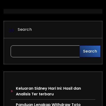
Search
Search
Keluaran Sidney Hari Ini: Hasil dan
Analisis Ter terbaru
Panduan Lengkap Withdraw Toto