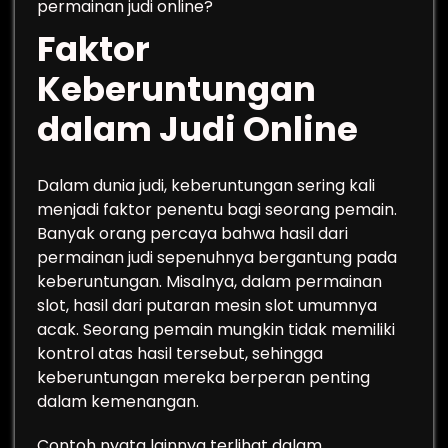
permainan judi online?
Faktor
Keberuntungan
dalam Judi Online
Dalam dunia judi, keberuntungan sering kali
menjadi faktor penentu bagi seorang pemain.
Banyak orang percaya bahwa hasil dari
permainan judi sepenuhnya bergantung pada
keberuntungan. Misalnya, dalam permainan
slot, hasil dari putaran mesin slot umumnya
acak. Seorang pemain mungkin tidak memiliki
kontrol atas hasil tersebut, sehingga
keberuntungan mereka berperan penting
dalam kemenangan.
Contoh nyata lainnya terlihat dalam