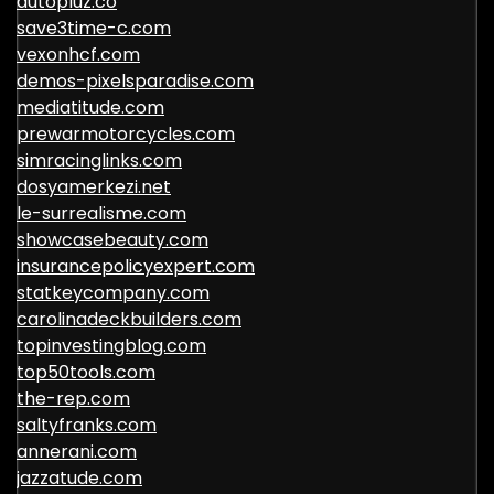
autopluz.co
save3time-c.com
vexonhcf.com
demos-pixelsparadise.com
mediatitude.com
prewarmotorcycles.com
simracinglinks.com
dosyamerkezi.net
le-surrealisme.com
showcasebeauty.com
insurancepolicyexpert.com
statkeycompany.com
carolinadeckbuilders.com
topinvestingblog.com
top50tools.com
the-rep.com
saltyfranks.com
annerani.com
jazzatude.com