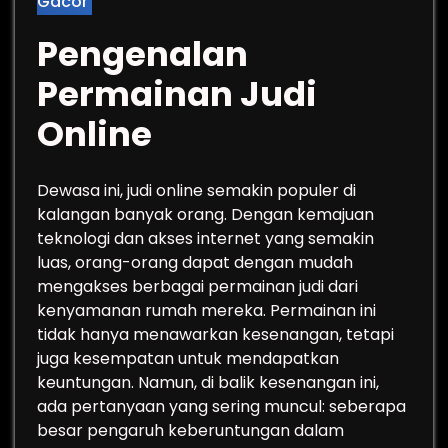
Gacor
Pengenalan
Permainan Judi
Online
Dewasa ini, judi online semakin populer di
kalangan banyak orang. Dengan kemajuan
teknologi dan akses internet yang semakin
luas, orang-orang dapat dengan mudah
mengakses berbagai permainan judi dari
kenyamanan rumah mereka. Permainan ini
tidak hanya menawarkan kesenangan, tetapi
juga kesempatan untuk mendapatkan
keuntungan. Namun, di balik kesenangan ini,
ada pertanyaan yang sering muncul: seberapa
besar pengaruh keberuntungan dalam