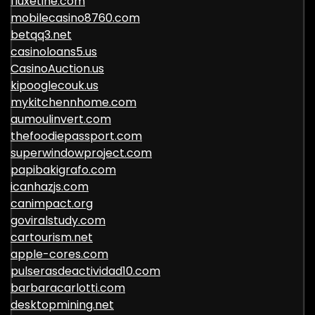
fluxetine.com
mobilecasino8760.com
betqq3.net
casinoloans5.us
CasinoAuction.us
kipooglecouk.us
mykitchennhome.com
aumoulinvert.com
thefoodiepassport.com
superwindowproject.com
papibakigrafo.com
icanhazjs.com
canimpact.org
goviralstudy.com
cartourism.net
apple-cores.com
pulserasdeactividad10.com
barbaracarlotti.com
desktopmining.net