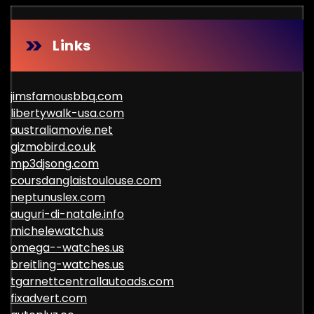
Links
jimsfamousbbq.com
libertywalk-usa.com
australiamovie.net
gizmobird.co.uk
mp3djsong.com
coursdanglaistoulouse.com
neptunuslex.com
auguri-di-natale.info
michelewatch.us
omega--watches.us
breitling-watches.us
tgarnettcentrallautoads.com
fixadvert.com