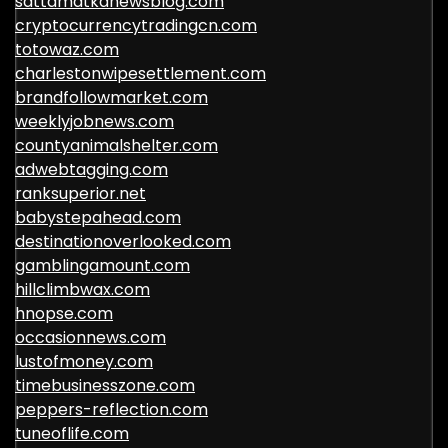
sattamatkanewsblog.com
cryptocurrencytradingcn.com
totowaz.com
charlestonwipesettlement.com
brandfollowmarket.com
weeklyjobnews.com
countyanimalshelter.com
adwebtagging.com
ranksuperior.net
babystepahead.com
destinationoverlooked.com
gamblingamount.com
hillclimbwax.com
hnopse.com
occasionnews.com
lustofmoney.com
timebusinesszone.com
peppers-reflection.com
tuneoflife.com