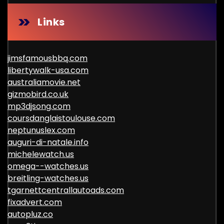
Links
jimsfamousbbq.com
libertywalk-usa.com
australiamovie.net
gizmobird.co.uk
mp3djsong.com
coursdanglaistoulouse.com
neptunuslex.com
auguri-di-natale.info
michelewatch.us
omega--watches.us
breitling-watches.us
tgarnettcentrallautoads.com
fixadvert.com
autopluz.co