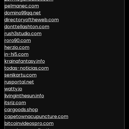
pelmanec.com
domino99qq.net
directoryoftheweb.com
donttellashton.com
rush3studio.com
roro90.com
herzio.com
in-hi5.com
krainafantasy.info
todas-noticias.com
senikartu.com
rusportal.net
watty.io
livinginthesun.info
itsriz.com
cargoods.shop
capetownacupuncture.com
bitcoinvideospro.com