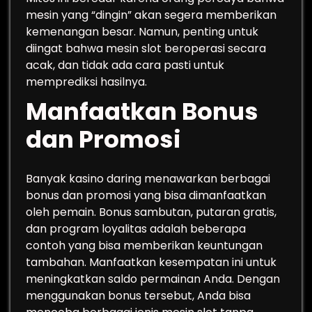
mesin yang “dingin” akan segera memberikan
kemenangan besar. Namun, penting untuk
diingat bahwa mesin slot beroperasi secara
acak, dan tidak ada cara pasti untuk
memprediksi hasilnya.
Manfaatkan Bonus
dan Promosi
Banyak kasino daring menawarkan berbagai
bonus dan promosi yang bisa dimanfaatkan
oleh pemain. Bonus sambutan, putaran gratis,
dan program loyalitas adalah beberapa
contoh yang bisa memberikan keuntungan
tambahan. Manfaatkan kesempatan ini untuk
meningkatkan saldo permainan Anda. Dengan
menggunakan bonus tersebut, Anda bisa