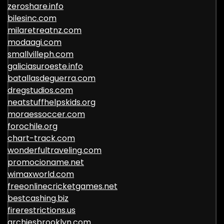
zeroshare.info
bilesinc.com
milaretreatnz.com
modaagi.com
smallvilleph.com
galiciasuroeste.info
batallasdeguerra.com
dregstudios.com
neatstuffhelpskids.org
moraessoccer.com
forochile.org
chart-track.com
wonderfultraveling.com
promocioname.net
wimaxworld.com
freeonlinecricketgames.net
bestcashing.biz
firerestrictions.us
archiesbrooklyn.com