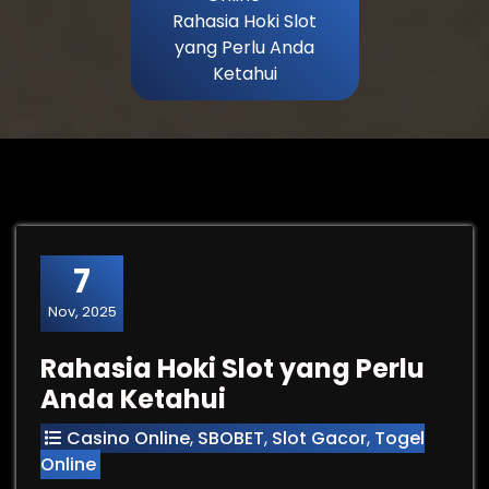
Rahasia Hoki Slot
yang Perlu Anda
Ketahui
7
Nov, 2025
Rahasia Hoki Slot yang Perlu
Anda Ketahui
Casino Online
,
SBOBET
,
Slot Gacor
,
Togel
Online