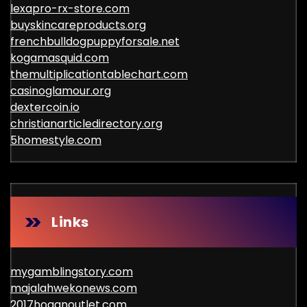
lexapro-rx-store.com
buyskincareproducts.org
frenchbulldogpuppyforsale.net
kogamasquid.com
themultiplicationtablechart.com
casinoglamour.org
dextercoin.io
christianarticledirectory.org
5homestyle.com
Links
mygamblingstory.com
majalahwekonews.com
2017hoganoutlet.com