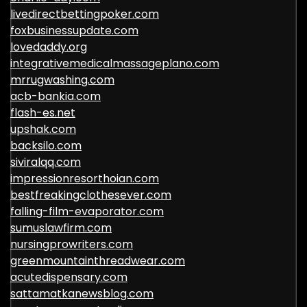
livedirectbettingpoker.com
foxbusinessupdate.com
lovedaddy.org
integrativemedicalmassageplano.com
mrrugwashing.com
acb-bankia.com
flash-es.net
upshak.com
backsilo.com
siviralqq.com
impressionresorthoian.com
bestfreakingclothesever.com
falling-film-evaporator.com
sumuslawfirm.com
nursingprowriters.com
greenmountainthreadwear.com
acutedispensary.com
sattamatkanewsblog.com