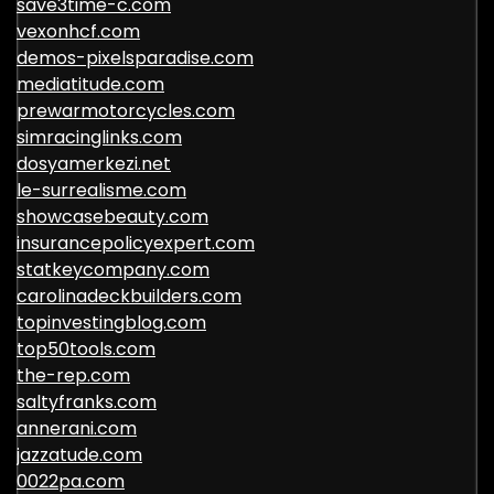
save3time-c.com
vexonhcf.com
demos-pixelsparadise.com
mediatitude.com
prewarmotorcycles.com
simracinglinks.com
dosyamerkezi.net
le-surrealisme.com
showcasebeauty.com
insurancepolicyexpert.com
statkeycompany.com
carolinadeckbuilders.com
topinvestingblog.com
top50tools.com
the-rep.com
saltyfranks.com
annerani.com
jazzatude.com
0022pa.com