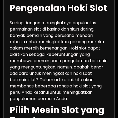
Pengenalan Hoki Slot
Seiring dengan meningkatnya popularitas
permainan slot di kasino dan situs daring,
banyak pemain yang berusaha mencari
rahasia untuk meningkatkan peluang mereka
dalam meraih kemenangan. Hoki slot dapat
diartikan sebagai keberuntungan yang
membawa pemain pada pengalaman bermain
yang menguntungkan. Namun, apakah benar
ada cara untuk meningkatkan hoki saat
bermain slot? Dalam artikel ini, kita akan
membahas beberapa rahasia hoki slot yang
perlu Anda ketahui untuk meningkatkan
pengalaman bermain Anda.
Pilih Mesin Slot yang