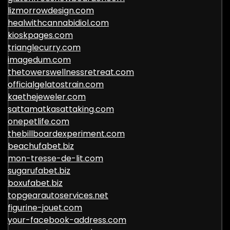
lizmorrowdesign.com
healwithcannabidiol.com
kioskpages.com
trianglecurry.com
imagedum.com
thetowerswellnessretreat.com
officialgelatostrain.com
kaethejeweler.com
sattamatkasattaking.com
onepetlife.com
thebillboardexperiment.com
beachufabet.biz
mon-tresse-de-lit.com
sugarufabet.biz
boxufabet.biz
topgearautoservices.net
figurine-jouet.com
your-facebook-address.com