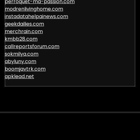
perroquet-ma-passion.com
modrenlivinghome.com
instadatahelpainews.com
geekdailies.com
merchrain.com
kmbb28.com
callreportsforum.com
sokmilya.com
abyluny.com
boomjavtrk.com
apklead.net