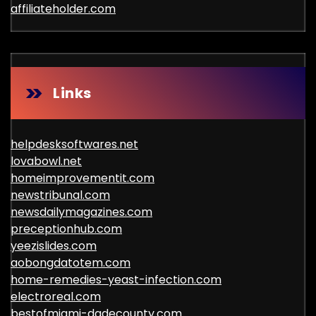
affiliateholder.com
Links
helpdesksoftwares.net
lovabowl.net
homeimprovementit.com
newstribunal.com
newsdailymagazines.com
preceptionhub.com
yeezislides.com
aobongdatotem.com
home-remedies-yeast-infection.com
electroreal.com
bestofmiami-dadecounty.com