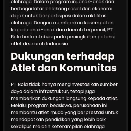
olahraga. Dalam program ini, anak-anak dari
berbagai latar belakang sosial dan ekonomi
diajak untuk berpartisipasi dalam aktifitas
olahraga. Dengan memberikan kesempatan
kepada anak-anak dari daerah terpencil, PT
Bola berkontribusi pada peningkatan potensi
atlet di seluruh Indonesia.
Dukungan terhadap
Atlet dan Komunitas
PT Bola tidak hanya menginvestasikan sumber
daya dalam infrastruktur, tetapi juga
memberikan dukungan langsung kepada atlet.
Melalui program beasiswa, perusahaan ini
membantu atlet muda yang berprestasi untuk
mendapatkan pendidikan yang lebih baik
sekaligus melatih keterampilan olahraga