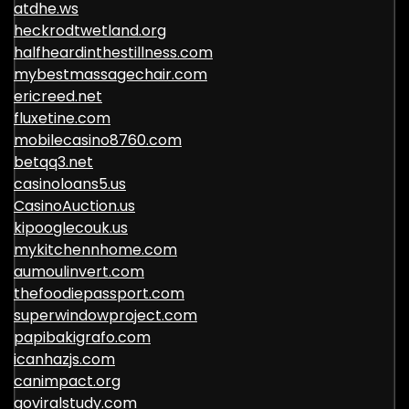
atdhe.ws
heckrodtwetland.org
halfheardinthestillness.com
mybestmassagechair.com
ericreed.net
fluxetine.com
mobilecasino8760.com
betqq3.net
casinoloans5.us
CasinoAuction.us
kipooglecouk.us
mykitchennhome.com
aumoulinvert.com
thefoodiepassport.com
superwindowproject.com
papibakigrafo.com
icanhazjs.com
canimpact.org
goviralstudy.com