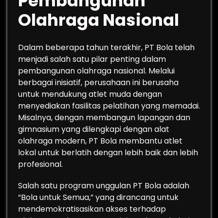
Pembangunan
Olahraga Nasional
Dalam beberapa tahun terakhir, PT Bola telah
menjadi salah satu pilar penting dalam
pembangunan olahraga nasional. Melalui
berbagai inisiatif, perusahaan ini berusaha
untuk mendukung atlet muda dengan
menyediakan fasilitas pelatihan yang memadai.
Misalnya, dengan membangun lapangan dan
gimnasium yang dilengkapi dengan alat
olahraga modern, PT Bola membantu atlet
lokal untuk berlatih dengan lebih baik dan lebih
profesional.
Salah satu program unggulan PT Bola adalah
“Bola untuk Semua,” yang dirancang untuk
mendemokratisasikan akses terhadap