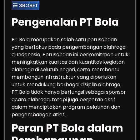
SBOBET
Pengenalan PT Bola
PT Bola merupakan salah satu perusahaan
yang berfokus pada pengembangan olahraga
di Indonesia. Perusahaan ini berkomitmen untuk
meningkatkan kualitas dan kuantitas kegiatan
olahraga di seluruh negeri, serta membantu
membangun infrastruktur yang diperlukan
untuk mendukung berbagai disiplin olahraga.
PT Bola tidak hanya berfungsi sebagai sponsor
acara olahraga, tetapi juga berperan aktif
dalam menciptakan program pelatihan dan
pengembangan atlet.
Peran PT Bola dalam