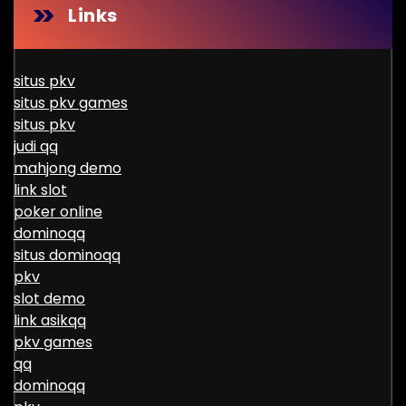
Links
situs pkv
situs pkv games
situs pkv
judi qq
mahjong demo
link slot
poker online
dominoqq
situs dominoqq
pkv
slot demo
link asikqq
pkv games
qq
dominoqq