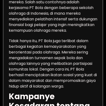
mereka. Salah satu contohnya adalah
kerjasama PT Bola dengan beberapa sekolah
olahraga di Indonesia, di mana mereka
menyediakan pelatihan intensif serta dukungan
finansial bagi pelajar yang ingin meningkatkan
kemampuan olahraga mereka.
Tidak hanya itu, PT Bola juga terlibat dalam
berbagai kegiatan kemasyarakatan yang
berorientasi pada olahraga. Mereka sering
mengadakan turnamen sepak bola dan
olahraga lainnya yang melibatkan partisipasi
komunitas lokal. Dengan cara ini, PT Bola
berhasil menciptakan ikatan sosial yang kuat di
dalam masyarakat dan mempromosikan gaya
hidup aktif di kalangan warga.
Kampanye
Kesadaran tentang