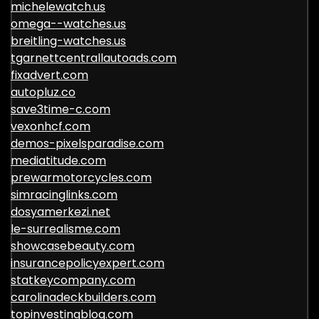
michelewatch.us
omega--watches.us
breitling-watches.us
tgarnettcentrallautoads.com
fixadvert.com
autopluz.co
save3time-c.com
vexonhcf.com
demos-pixelsparadise.com
mediatitude.com
prewarmotorcycles.com
simracinglinks.com
dosyamerkezi.net
le-surrealisme.com
showcasebeauty.com
insurancepolicyexpert.com
statkeycompany.com
carolinadeckbuilders.com
topinvestingblog.com