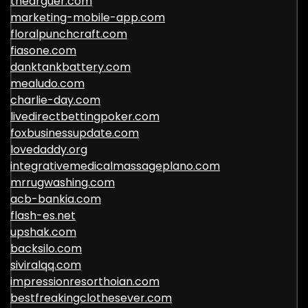
thearguer.com
marketing-mobile-app.com
floralpunchcraft.com
fiasone.com
danktankbattery.com
mealudo.com
charlie-day.com
livedirectbettingpoker.com
foxbusinessupdate.com
lovedaddy.org
integrativemedicalmassageplano.com
mrrugwashing.com
acb-bankia.com
flash-es.net
upshak.com
backsilo.com
siviralqq.com
impressionresorthoian.com
bestfreakingclothesever.com