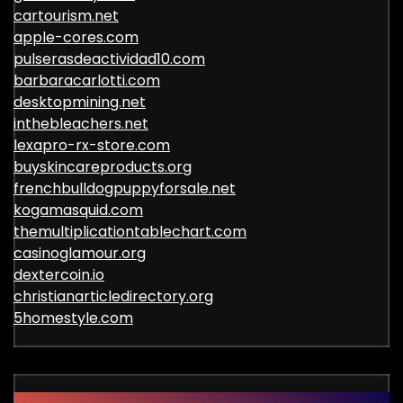
cartourism.net
apple-cores.com
pulserasdeactividad10.com
barbaracarlotti.com
desktopmining.net
inthebleachers.net
lexapro-rx-store.com
buyskincareproducts.org
frenchbulldogpuppyforsale.net
kogamasquid.com
themultiplicationtablechart.com
casinoglamour.org
dextercoin.io
christianarticledirectory.org
5homestyle.com