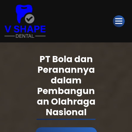
Skip
to
Content
Dapatkan Deposit pulsa DANA dan mainkan slot gacor dengan peluang mena
besar di situs slot terpercaya.
PT Bola dan
Peranannya
dalam
Pembangun
an Olahraga
Nasional