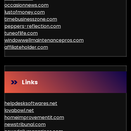
occasionnews.com
lustofmoney.com
timebusinesszone.com
peppers-reflection.com
tuneoflife.com
windowwellmaintenancepros.com
affiliateholder.com
Links
helpdesksoftwares.net
lovabowl.net
homeimprovementit.com
newstribunal.com