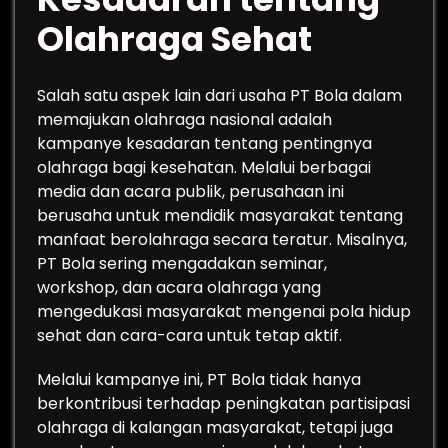
Olahraga Sehat
Salah satu aspek lain dari usaha PT Bola dalam
memajukan olahraga nasional adalah
kampanye kesadaran tentang pentingnya
olahraga bagi kesehatan. Melalui berbagai
media dan acara publik, perusahaan ini
berusaha untuk mendidik masyarakat tentang
manfaat berolahraga secara teratur. Misalnya,
PT Bola sering mengadakan seminar,
workshop, dan acara olahraga yang
mengedukasi masyarakat mengenai pola hidup
sehat dan cara-cara untuk tetap aktif.
Melalui kampanye ini, PT Bola tidak hanya
berkontribusi terhadap peningkatan partisipasi
olahraga di kalangan masyarakat, tetapi juga