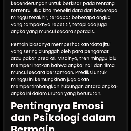
kecenderungan untuk berkisar pada rentang
tertentu. Jika kita meneliti data dari beberapa
minggu terakhir, terdapat beberapa angka
yang tampaknya repetitif, tetapi ada juga
angka yang muncul secara sporadis.
Pemain biasanya memperhatikan ‘data jitu’
yang sering diunggah oleh para pengamat
atau pakar prediksi. Misalnya, tren minggu lalu
memperlihatkan bahwa angka ‘nol’ dan ‘lima’
muncul secara bersamaan. Prediksi untuk
minggu ini kemungkinan juga akan
mempertimbangkan hubungan antara angka-
angka ini dalam urutan yang berurutan.
Pentingnya Emosi
dan Psikologi dalam
Bermain