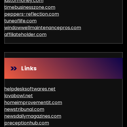
lustofmoney.com
timebusinesszone.com
peppers-reflection.com
tuneoflife.com
windowwellmaintenancepros.com
affiliateholder.com
Links
helpdesksoftwares.net
lovabowl.net
homeimprovementit.com
newstribunal.com
newsdailymagazines.com
preceptionhub.com