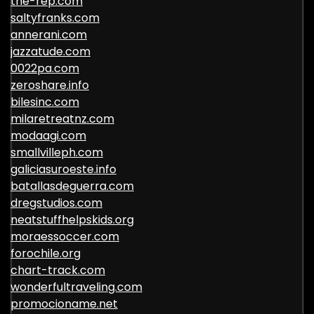
the-rep.com
saltyfranks.com
annerani.com
jazzatude.com
0022pa.com
zeroshare.info
bilesinc.com
milaretreatnz.com
modaagi.com
smallvilleph.com
galiciasuroeste.info
batallasdeguerra.com
dregstudios.com
neatstuffhelpskids.org
moraessoccer.com
forochile.org
chart-track.com
wonderfultraveling.com
promocioname.net