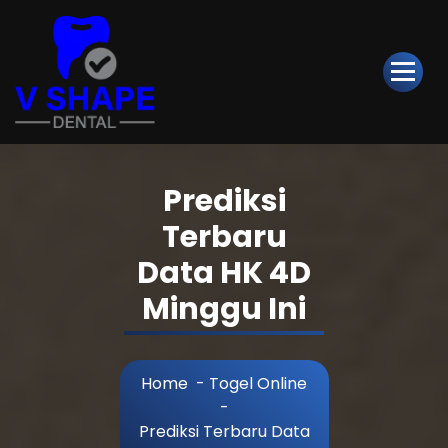
Skip
to
Content
Dapatkan Deposit pulsa DANA dan mainkan slot gacor dengan peluang mena
besar di situs slot terpercaya.
Prediksi
Terbaru
Data HK 4D
Minggu Ini
Home
-
Togel Online
-
Prediksi Terbaru Data