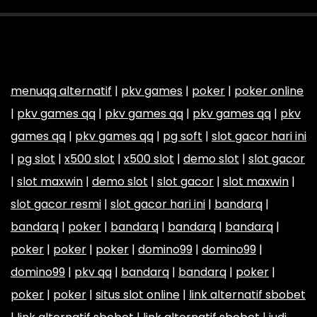
menuqq alternatif
|
pkv games
|
poker
|
poker online
|
pkv games qq
|
pkv games qq
|
pkv games qq
|
pkv
games qq
|
pkv games qq
|
pg soft
|
slot gacor hari ini
|
pg slot
|
x500 slot
|
x500 slot
|
demo slot
|
slot gacor
|
slot maxwin
|
demo slot
|
slot gacor
|
slot maxwin
|
slot gacor resmi
|
slot gacor hari ini
|
bandarq
|
bandarq
|
poker
|
bandarq
|
bandarq
|
bandarq
|
poker
|
poker
|
poker
|
domino99
|
domino99
|
domino99
|
pkv qq
|
bandarq
|
bandarq
|
poker
|
poker
|
poker
|
situs slot online
|
link alternatif sbobet