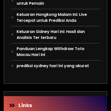
untuk Pemain
Keluaran Hongkong Malam Ini: Live
Tercepat untuk Prediksi Anda
Keluaran Sidney Hari Ini: Hasil dan
Analisis Ter terbaru
Panduan Lengkap Withdraw Toto
Macau Hari Ini
prediksi sydney hari ini yang akurat
Links