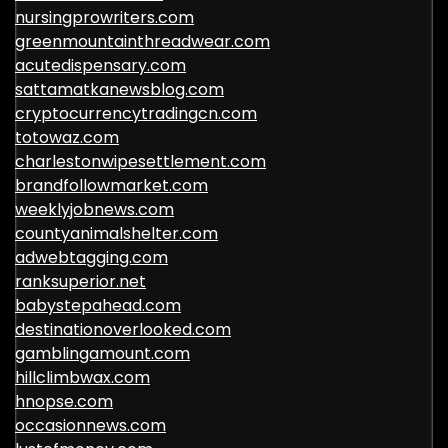
nursingprowriters.com
greenmountainthreadwear.com
acutedispensary.com
sattamatkanewsblog.com
cryptocurrencytradingcn.com
totowaz.com
charlestonwipesettlement.com
brandfollowmarket.com
weeklyjobnews.com
countyanimalshelter.com
adwebtagging.com
ranksuperior.net
babystepahead.com
destinationoverlooked.com
gamblingamount.com
hillclimbwax.com
hnopse.com
occasionnews.com