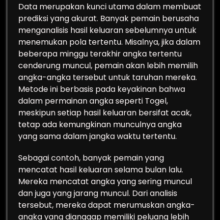
Data merupakan kunci utama dalam membuat
prediksi yang akurat. Banyak pemain berusaha
menganalisis hasil keluaran sebelumnya untuk
menemukan pola tertentu. Misalnya, jika dalam
beberapa minggu terakhir angka tertentu
cenderung muncul, pemain akan lebih memilih
angka-angka tersebut untuk taruhan mereka.
Metode ini berbasis pada keyakinan bahwa
dalam permainan angka seperti Togel,
meskipun setiap hasil keluaran bersifat acak,
tetap ada kemungkinan munculnya angka
yang sama dalam jangka waktu tertentu.
Sebagai contoh, banyak pemain yang
mencatat hasil keluaran selama bulan lalu.
Mereka mencatat angka yang sering muncul
dan juga yang jarang muncul. Dari analisis
tersebut, mereka dapat merumuskan angka-
angka yang dianggap memiliki peluang lebih