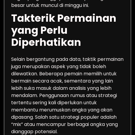
besar untuk muncul di minggu ini.
Takterik Permainan
yang Perlu
Diperhatikan
Selain bergantung pada data, taktik permainan
juga merupakan aspek yang tidak boleh
dilewatkan. Beberapa pemain memilih untuk
bermain secara acak, sementara yang lain
lebih suka masuk dalam analisis yang lebih
mendalam. Penggunaan rumus atau strategi
tertentu sering kali diperlukan untuk
membantu merumuskan angka yang akan
dipasang. Salah satu strategi populer adalah
“mix” atau mencampur berbagai angka yang
dianggap potensial.