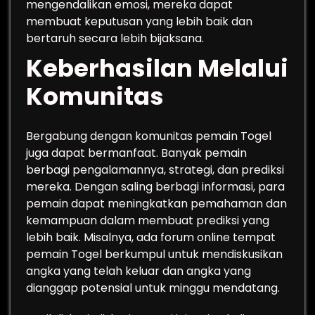
mengendalikan emosi, mereka dapat
membuat keputusan yang lebih baik dan
bertaruh secara lebih bijaksana.
Keberhasilan Melalui
Komunitas
Bergabung dengan komunitas pemain Togel
juga dapat bermanfaat. Banyak pemain
berbagi pengalamannya, strategi, dan prediksi
mereka. Dengan saling berbagi informasi, para
pemain dapat meningkatkan pemahaman dan
kemampuan dalam membuat prediksi yang
lebih baik. Misalnya, ada forum online tempat
pemain Togel berkumpul untuk mendiskusikan
angka yang telah keluar dan angka yang
dianggap potensial untuk minggu mendatang.