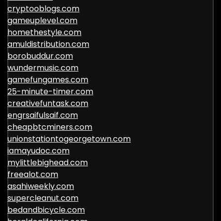
cryptooblogs.com
gameuplevel.com
homethestyle.com
amuldistribution.com
borobuddur.com
wundermusic.com
gamefungames.com
25-minute-timer.com
creativefuntask.com
engrsaifulsaif.com
cheapbtcminers.com
unionstationtogeorgetown.com
iamayudoc.com
mylittlebighead.com
freealot.com
asahiweekly.com
supercleanut.com
bedandbicycle.com