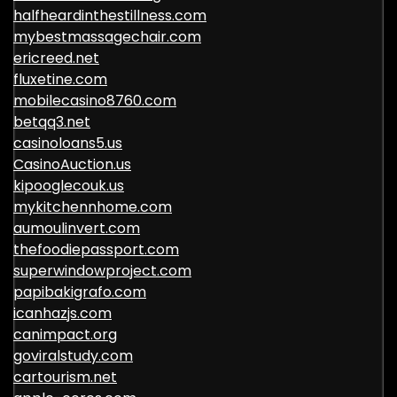
halfheardinthestillness.com
mybestmassagechair.com
ericreed.net
fluxetine.com
mobilecasino8760.com
betqq3.net
casinoloans5.us
CasinoAuction.us
kipooglecouk.us
mykitchennhome.com
aumoulinvert.com
thefoodiepassport.com
superwindowproject.com
papibakigrafo.com
icanhazjs.com
canimpact.org
goviralstudy.com
cartourism.net