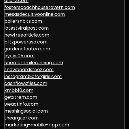
orb-z.com
fosterscoachhousetavern.com
mesasdecultivoonline.com
boilersnbits.com
latestviralpost.com
newfreearticle.com
blitzpowerusa.com
gardenofeaten.com
hycys05.com
onemoremilerunning.com
snowboardsteez.com
instagrambioforgirls.com
cashflowxfiles.com
kmbb10.com
getxtrem.com
weactinfo.com
meshingsocial.com
thearguer.com
marketing-mobile-app.com