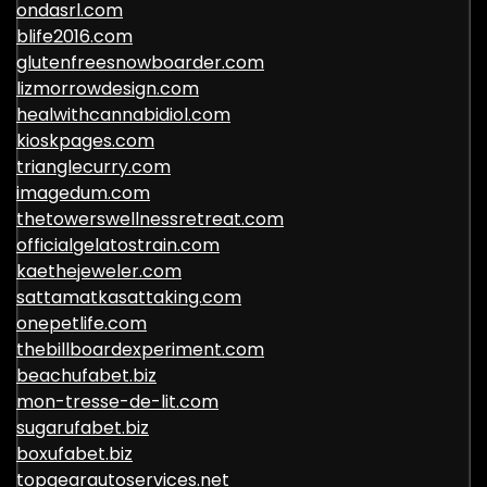
ondasrl.com
blife2016.com
glutenfreesnowboarder.com
lizmorrowdesign.com
healwithcannabidiol.com
kioskpages.com
trianglecurry.com
imagedum.com
thetowerswellnessretreat.com
officialgelatostrain.com
kaethejeweler.com
sattamatkasattaking.com
onepetlife.com
thebillboardexperiment.com
beachufabet.biz
mon-tresse-de-lit.com
sugarufabet.biz
boxufabet.biz
topgearautoservices.net