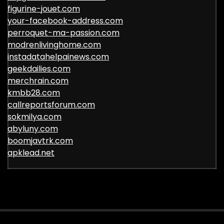
figurine-jouet.com
your-facebook-address.com
perroquet-ma-passion.com
modrenlivinghome.com
instadatahelpainews.com
geekdailies.com
merchrain.com
kmbb28.com
callreportsforum.com
sokmilya.com
abyluny.com
boomjavtrk.com
apklead.net