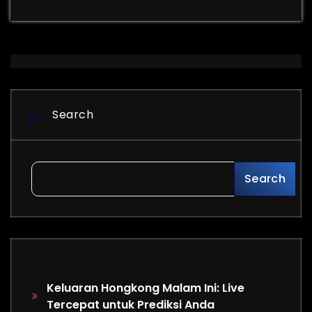
Search
Search
Keluaran Hongkong Malam Ini: Live
Tercepat untuk Prediksi Anda