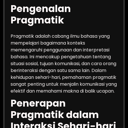
Pengenalan
Pragmatik
Pragmatik adalah cabang ilmu bahasa yang
mempelajari bagaimana konteks
memengaruhi penggunaan dan interpretasi
bahasa. Ini mencakup pengetahuan tentang
situasi sosial, tujuan komunikasi, dan cara orang
berinteraksi dengan satu sama lain. Dalam
kehidupan sehari-hari, pemahaman pragmatik
sangat penting untuk menjalin komunikasi yang
efektif dan memahami makna di balik ucapan.
Penerapan
Pragmatik dalam
Interaksi Sehari-hari