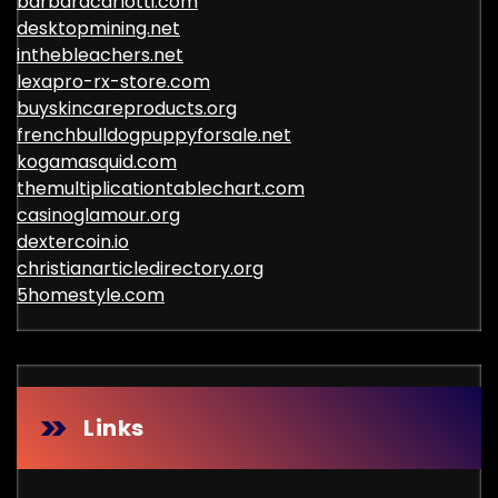
barbaracarlotti.com
desktopmining.net
inthebleachers.net
lexapro-rx-store.com
buyskincareproducts.org
frenchbulldogpuppyforsale.net
kogamasquid.com
themultiplicationtablechart.com
casinoglamour.org
dextercoin.io
christianarticledirectory.org
5homestyle.com
Links