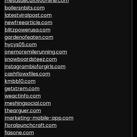
mesasdecultivoonline.com
boilersnbits.com
latestviralpost.com
newfreearticle.com
blitzpowerusa.com
gardenofeaten.com
hycys05.com
onemoremilerunning.com
snowboardsteez.com
instagrambioforgirls.com
cashflowxfiles.com
kmbb10.com
getxtrem.com
weactinfo.com
meshingsocial.com
thearguer.com
marketing-mobile-app.com
floralpunchcraft.com
fiasone.com