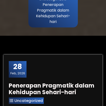
Penerapan
Pragmatik dalam
Kehidupan Sehari-
hari
28
Feb, 2026
Penerapan Pragmatik dalam
Kehidupan Sehari-hari
Uncategorized