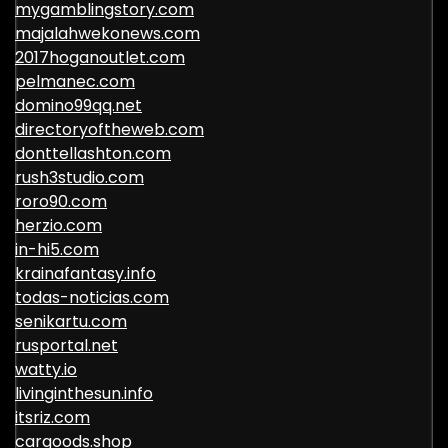
mygamblingstory.com
majalahwekonews.com
2017hoganoutlet.com
pelmanec.com
domino99qq.net
directoryoftheweb.com
donttellashton.com
rush3studio.com
roro90.com
herzio.com
in-hi5.com
krainafantasy.info
todas-noticias.com
senikartu.com
rusportal.net
watty.io
livinginthesun.info
itsriz.com
cargoods.shop