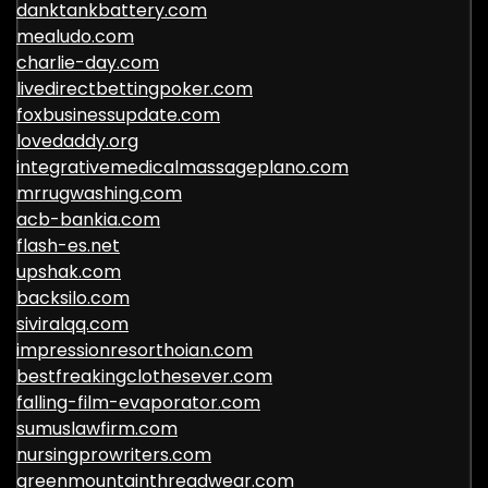
danktankbattery.com
mealudo.com
charlie-day.com
livedirectbettingpoker.com
foxbusinessupdate.com
lovedaddy.org
integrativemedicalmassageplano.com
mrrugwashing.com
acb-bankia.com
flash-es.net
upshak.com
backsilo.com
siviralqq.com
impressionresorthoian.com
bestfreakingclothesever.com
falling-film-evaporator.com
sumuslawfirm.com
nursingprowriters.com
greenmountainthreadwear.com