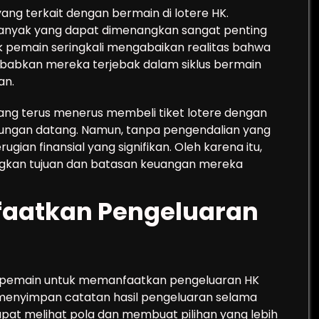
 yang terkait dengan bermain di lotere HK.
banyak yang dapat dimenangkan sangat penting
 pemain seringkali mengabaikan realitas bahwa
ebabkan mereka terjebak dalam siklus bermain
an.
yang terus menerus membeli tiket lotere dengan
ntungan datang. Namun, tanpa pengendalian yang
ugian finansial yang signifikan. Oleh karena itu,
gkan tujuan dan batasan keuangan mereka
faatkan Pengeluaran
eh pemain untuk memanfaatkan pengeluaran HK
n menyimpan catatan hasil pengeluaran selama
apat melihat pola dan membuat pilihan yang lebih