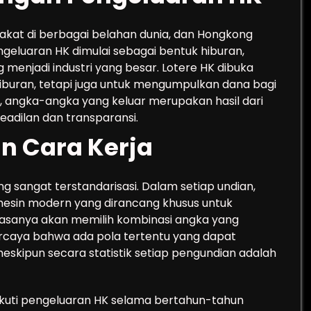
rakat di berbagai belahan dunia, dan Hongkong
ngeluaran HK dimulai sebagai bentuk hiburan,
 menjadi industri yang besar. Lotere HK dibuka
uran, tetapi juga untuk mengumpulkan dana bagi
, angka-angka yang keluar merupakan hasil dari
eadilan dan transparansi.
n Cara Kerja
g sangat terstandarisasi. Dalam setiap undian,
esin modern yang dirancang khusus untuk
iasanya akan memilih kombinasi angka yang
caya bahwa ada pola tertentu yang dapat
 meskipun secara statistik setiap pengundian adalah
kuti pengeluaran HK selama bertahun-tahun