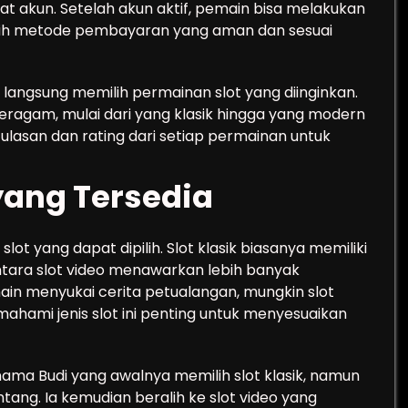
at akun. Setelah akun aktif, pemain bisa melakukan
ilih metode pembayaran yang aman dan sesuai
a langsung memilih permainan slot yang diinginkan.
eragam, mulai dari yang klasik hingga yang modern
ulasan dan rating dari setiap permainan untuk
yang Tersedia
ot yang dapat dipilih. Slot klasik biasanya memiliki
ntara slot video menawarkan lebih banyak
emain menyukai cerita petualangan, mungkin slot
hami jenis slot ini penting untuk menyesuaikan
nama Budi yang awalnya memilih slot klasik, namun
ng. Ia kemudian beralih ke slot video yang