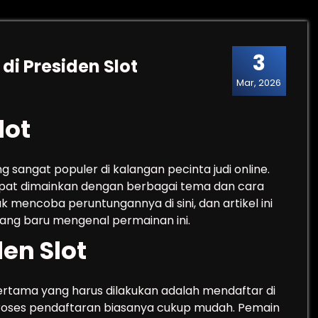
3
i Presiden Slot
Mar, 2026
lot
 sangat populer di kalangan pecinta judi online.
apat dimainkan dengan berbagai tema dan cara
 mencoba peruntungannya di sini, dan artikel ini
ang baru mengenal permainan ini.
en Slot
pertama yang harus dilakukan adalah mendaftar di
 Proses pendaftaran biasanya cukup mudah. Pemain