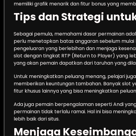
memiliki grafik menarik dan fitur bonus yang mem
Tips dan Strategi unt
Sebagai pemula, memahami dasar permainan adalah
perlu menetapkan batas anggaran sebelum mulai
pengeluaran yang berlebihan dan menjaga kesenan
slot dengan tingkat RTP (Return to Player) yang le
yang akan pemain dapatkan dari taruhan yang dil
Untuk meningkatkan peluang menang, pelajari juga 
memberikan keuntungan tambahan. Banyak slot yang
fitur khusus lainnya yang bisa meningkatkan pel
Ada juga pemain berpengalaman seperti Andi yan
permainan tidak terlalu ramai. Hal ini bisa men
lebih baik dari situs.
Menjaga Keseimbanga