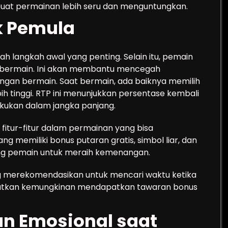
buat permainan lebih seru dan menguntungkan.
uk Pemula
 langkah awal yang penting. Selain itu, pemain
 bermain. Ini akan membantu mencegah
gan bermain. Saat bermain, ada baiknya memilih
bih tinggi. RTP ini menunjukkan persentase kembali
akukan dalam jangka panjang.
fitur-fitur dalam permainan yang bisa
 memiliki bonus putaran gratis, simbol liar, dan
uang pemain untuk meraih kemenangan.
g merekomendasikan untuk mencari waktu ketika
ingkatkan kemungkinan mendapatkan tawaran bonus
n Emosional saat