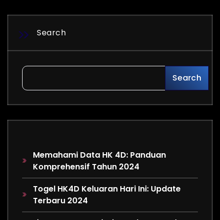
Search
Search
Memahami Data HK 4D: Panduan
Komprehensif Tahun 2024
Togel HK4D Keluaran Hari Ini: Update
Terbaru 2024