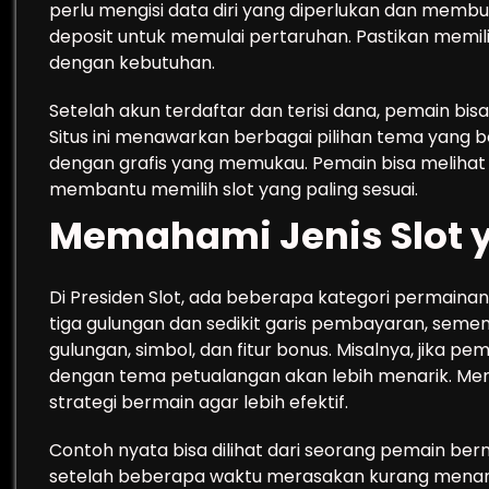
perlu mengisi data diri yang diperlukan dan membu
deposit untuk memulai pertaruhan. Pastikan mem
dengan kebutuhan.
Setelah akun terdaftar dan terisi dana, pemain bis
Situs ini menawarkan berbagai pilihan tema yang b
dengan grafis yang memukau. Pemain bisa melihat 
membantu memilih slot yang paling sesuai.
Memahami Jenis Slot 
Di Presiden Slot, ada beberapa kategori permainan sl
tiga gulungan dan sedikit garis pembayaran, seme
gulungan, simbol, dan fitur bonus. Misalnya, jika p
dengan tema petualangan akan lebih menarik. Mema
strategi bermain agar lebih efektif.
Contoh nyata bisa dilihat dari seorang pemain ber
setelah beberapa waktu merasakan kurang menanta