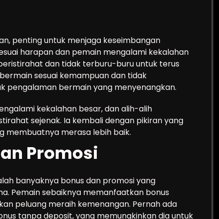
n, penting untuk menjaga keseimbangan
 sesuai harapan dan pemain mengalami kekalahan
k beristirahat dan tidak terburu-buru untuk terus
 bermain sesuai kemampuan dan tidak
tuk pengalaman bermain yang menyenangkan.
ngalami kekalahan besar, dan alih-alih
irahat sejenak. Ia kembali dengan pikiran yang
ng membuatnya merasa lebih baik.
an Promosi
dalah banyaknya bonus dan promosi yang
ma. Pemain sebaiknya memanfaatkan bonus
tkan peluang meraih kemenangan. Pernah ada
nus tanpa deposit, yang memungkinkan dia untuk