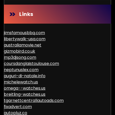
Links
jimsfamousbbq.com
libertywalk-usa.com
australiamovie.net
gizmobird.co.uk
mp3djsong.com
coursdanglaistoulouse.com
neptunuslex.com
auguri-di-natale.info
michelewatch.us
omega--watches.us
breitling-watches.us
tgarnettcentrallautoads.com
fixadvert.com
autopluz.co