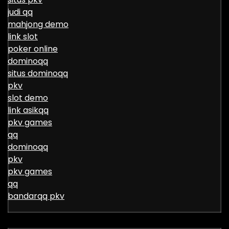
judi qq
mahjong demo
link slot
poker online
dominoqq
situs dominoqq
pkv
slot demo
link asikqq
pkv games
qq
dominoqq
pkv
pkv games
qq
bandarqq pkv