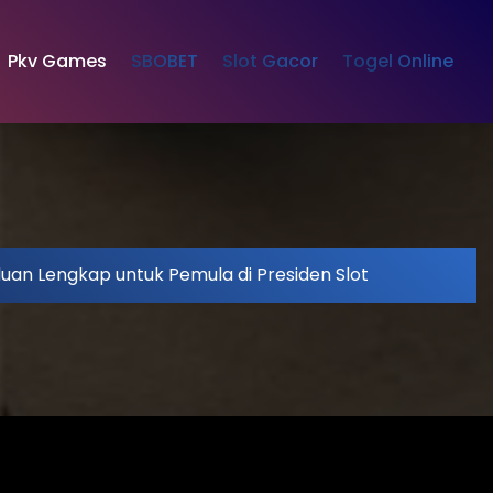
Pkv Games
SBOBET
Slot Gacor
Togel Online
uan Lengkap untuk Pemula di Presiden Slot