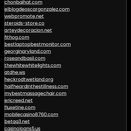
chonbaihat.com
elblogdeoscargonzalez.com
webpromote.net
steroids-store.co
arteydecoracion.net
fithog.com
bestlaptopbestmonitor.com
georginaryland.com
roseandbasil.com
thewhitewhitelights.com
atdhe.ws
heckrodtwetland.org
halfheardinthestillness.com
mybestmassagechair.com
ericreed.net
fluxetine.com
mobilecasino8760.com
betqq3.net
casinoloans5.us