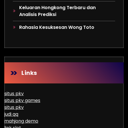
Keluaran Hongkong Terbaru dan
Analisis Prediksi
Rahasia Kesuksesan Wong Toto
Links
situs pkv
situs pkv games
situs pkv
judi qq
mahjong demo
link slot