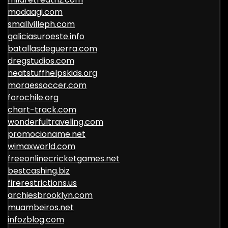
modaagi.com
smallvilleph.com
galiciasuroeste.info
batallasdeguerra.com
dregstudios.com
neatstuffhelpskids.org
moraessoccer.com
forochile.org
chart-track.com
wonderfultraveling.com
promocioname.net
wimaxworld.com
freeonlinecricketgames.net
bestcashing.biz
firerestrictions.us
archiesbrooklyn.com
muambeiros.net
infozblog.com