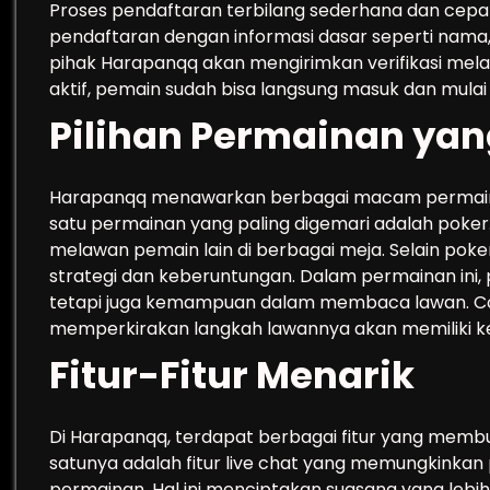
Proses pendaftaran terbilang sederhana dan cepat
pendaftaran dengan informasi dasar seperti nama, 
pihak Harapanqq akan mengirimkan verifikasi melal
aktif, pemain sudah bisa langsung masuk dan mulai
Pilihan Permainan yan
Harapanqq menawarkan berbagai macam permainan y
satu permainan yang paling digemari adalah poker.
melawan pemain lain di berbagai meja. Selain poke
strategi dan keberuntungan. Dalam permainan ini
tetapi juga kemampuan dalam membaca lawan. Co
memperkirakan langkah lawannya akan memiliki k
Fitur-Fitur Menarik
Di Harapanqq, terdapat berbagai fitur yang mem
satunya adalah fitur live chat yang memungkinkan 
permainan. Hal ini menciptakan suasana yang lebih