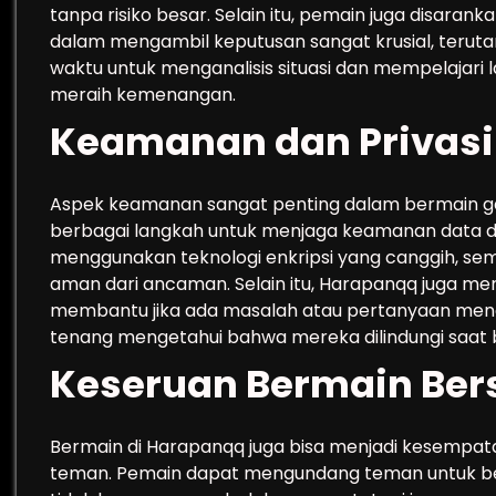
tanpa risiko besar. Selain itu, pemain juga disarank
dalam mengambil keputusan sangat krusial, terut
waktu untuk menganalisis situasi dan mempelajari 
meraih kemenangan.
Keamanan dan Privasi
Aspek keamanan sangat penting dalam bermain g
berbagai langkah untuk menjaga keamanan data da
menggunakan teknologi enkripsi yang canggih, sem
aman dari ancaman. Selain itu, Harapanqq juga mem
membantu jika ada masalah atau pertanyaan men
tenang mengetahui bahwa mereka dilindungi saat 
Keseruan Bermain Be
Bermain di Harapanqq juga bisa menjadi kesempa
teman. Pemain dapat mengundang teman untuk ber