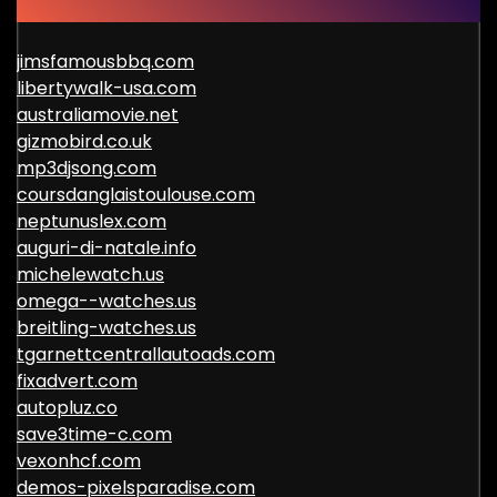
jimsfamousbbq.com
libertywalk-usa.com
australiamovie.net
gizmobird.co.uk
mp3djsong.com
coursdanglaistoulouse.com
neptunuslex.com
auguri-di-natale.info
michelewatch.us
omega--watches.us
breitling-watches.us
tgarnettcentrallautoads.com
fixadvert.com
autopluz.co
save3time-c.com
vexonhcf.com
demos-pixelsparadise.com