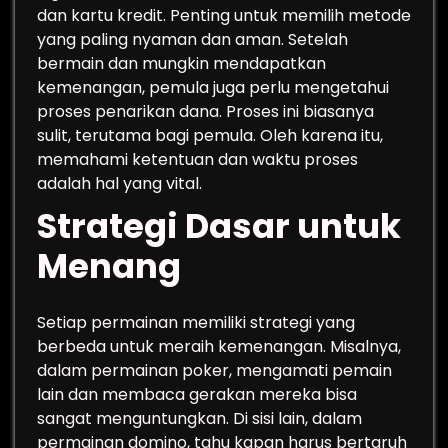
dan kartu kredit. Penting untuk memilih metode
yang paling nyaman dan aman. Setelah
bermain dan mungkin mendapatkan
kemenangan, pemula juga perlu mengetahui
proses penarikan dana. Proses ini biasanya
sulit, terutama bagi pemula. Oleh karena itu,
memahami ketentuan dan waktu proses
adalah hal yang vital.
Strategi Dasar untuk
Menang
Setiap permainan memiliki strategi yang
berbeda untuk meraih kemenangan. Misalnya,
dalam permainan poker, mengamati pemain
lain dan membaca gerakan mereka bisa
sangat menguntungkan. Di sisi lain, dalam
permainan domino, tahu kapan harus bertaruh