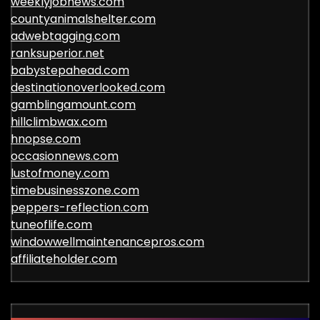
weeklyjobnews.com
countyanimalshelter.com
adwebtagging.com
ranksuperior.net
babystepahead.com
destinationoverlooked.com
gamblingamount.com
hillclimbwax.com
hnopse.com
occasionnews.com
lustofmoney.com
timebusinesszone.com
peppers-reflection.com
tuneoflife.com
windowwellmaintenancepros.com
affiliateholder.com