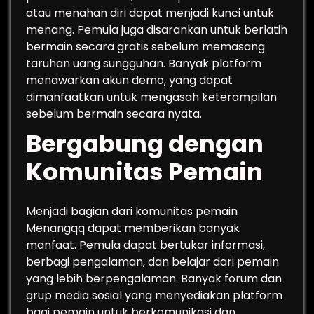
atau menahan diri dapat menjadi kunci untuk
menang. Pemula juga disarankan untuk berlatih
bermain secara gratis sebelum memasang
taruhan uang sungguhan. Banyak platform
menawarkan akun demo, yang dapat
dimanfaatkan untuk mengasah keterampilan
sebelum bermain secara nyata.
Bergabung dengan
Komunitas Pemain
Menjadi bagian dari komunitas pemain
Menangqq dapat memberikan banyak
manfaat. Pemula dapat bertukar informasi,
berbagi pengalaman, dan belajar dari pemain
yang lebih berpengalaman. Banyak forum dan
grup media sosial yang menyediakan platform
bagi pemain untuk berkomunikasi dan