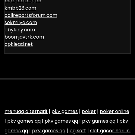
merchrain.com
kmbb28.com
callreportsforum.com
sokmilya.com
abyluny.com
boomjavtrk.com
apklead.net
menuqq alternatif
|
pkv games
|
poker
|
poker online
|
pkv games qq
|
pkv games qq
|
pkv games qq
|
pkv
games qq
|
pkv games qq
|
pg soft
|
slot gacor hari ini