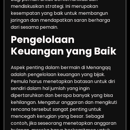
mendiskusikan strategi. Ini merupakan
kesempatan yang baik untuk membangun
jaringan dan mendapatkan saran berharga
dari sesama pemain.
Pengelolaan
Keuangan yang Baik
Aspek penting dalam bermain di Menangqq
adalah pengelolaan keuangan yang bijak.
Pemula harus menetapkan batasan untuk diri
sendiri dalam hal jumlah yang ingin
dipertaruhkan dan berapa banyak yang bisa
kehilangan. Mengatur anggaran dan mengikuti
rencana tersebut sangat penting untuk
mencegah kerugian yang besar. Sebagai
contoh, jika seseorang menetapkan anggaran