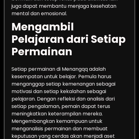
juga dapat membantu menjaga kesehatan
mental dan emosional.
Mengambil
Pelajaran dari Setiap
Permainan
Setiap permainan di Menangqq adalah
kesempatan untuk belajar. Pemula harus
menganggap setiap kemenangan sebagai
motivasi dan setiap kekalahan sebagai
pelajaran. Dengan refleksi dan analisis dari
setiap pengalaman, pemain dapat terus
meningkatkan keterampilan mereka.
Mengembangkan kemampuan untuk
menganalisis permainan dan membuat
keputusan yang cerdas akan menjadi aset