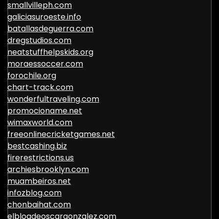
smallvilleph.com
galiciasuroeste.info
batallasdeguerra.com
dregstudios.com
neatstuffhelpskids.org
moraessoccer.com
forochile.org
chart-track.com
wonderfultraveling.com
promocioname.net
wimaxworld.com
freeonlinecricketgames.net
bestcashing.biz
firerestrictions.us
archiesbrooklyn.com
muambeiros.net
infozblog.com
chonbaihat.com
elblogdeoscargonzalez.com