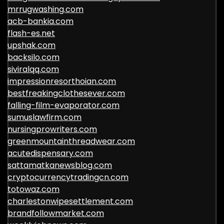
mrrugwashing.com
acb-bankia.com
flash-es.net
upshak.com
backsilo.com
siviralqq.com
impressionresorthoian.com
bestfreakingclothesever.com
falling-film-evaporator.com
sumuslawfirm.com
nursingprowriters.com
greenmountainthreadwear.com
acutedispensary.com
sattamatkanewsblog.com
cryptocurrencytradingcn.com
totowaz.com
charlestonwipesettlement.com
brandfollowmarket.com