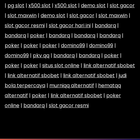
|
pg slot
|
x500 slot
|
x500 slot
|
demo slot
|
slot gacor
|
slot maxwin
|
demo slot
|
slot gacor
|
slot maxwin
|
slot gacor resmi
|
slot gacor hari ini
|
bandarq
|
bandarq
|
poker
|
bandarq
|
bandarq
|
bandarq
|
poker
|
poker
|
poker
|
domino99
|
domino99
|
domino99
|
pkv qq
|
bandarq
|
bandarq
|
poker
|
poker
|
poker
|
situs slot online
|
link alternatif sbobet
|
link alternatif sbobet
|
link alternatif sbobet
|
judi
bola terpercaya
|
murniqq alternatif
|
hematqq
alternatif
|
poker
|
link alternatif sbobet
|
poker
online
|
bandarq
|
slot gacor resmi