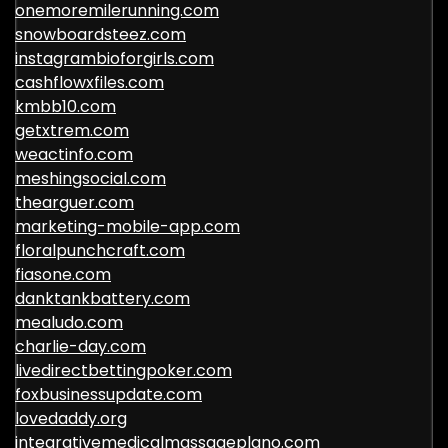
onemoremilerunning.com
snowboardsteez.com
instagrambioforgirls.com
cashflowxfiles.com
kmbb10.com
getxtrem.com
weactinfo.com
meshingsocial.com
thearguer.com
marketing-mobile-app.com
floralpunchcraft.com
fiasone.com
danktankbattery.com
mealudo.com
charlie-day.com
livedirectbettingpoker.com
foxbusinessupdate.com
lovedaddy.org
integrativemedicalmassageplano.com