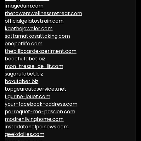
imagedum.com
thetowerswellnessretreat.com
officialgelatostrain.com
kaethejeweler.com
sattamatkasattaking.com
onepetlife.com
thebillboardexperiment.com
beachufabet.biz
mon-tresse-de-lit.com
sugarufabet.biz
boxufabet.biz
topgearautoservices.net
figurine-jouet.com
your-facebook-address.com
perroquet-ma-passion.com
modrenlivinghome.com
instadatahelpainews.com
geekdailies.com