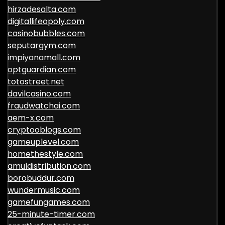
hirzadesalta.com
digitallifeopoly.com
casinobubbles.com
seputargym.com
impiyanamall.com
optguardian.com
totostreet.net
davilcasino.com
fraudwatchai.com
aem-x.com
cryptooblogs.com
gameuplevel.com
homethestyle.com
amuldistribution.com
borobuddur.com
wundermusic.com
gamefungames.com
25-minute-timer.com