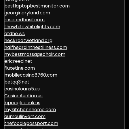
bestlaptopbestmonitor.com
georginaryland.com
roseandbasil.com
thewhitewhitelights.com
atdhe.ws
heckrodtwetland.org
halfheardinthestillness.com
mybestmassagechair.com
ericreed.net
fluxetine.com
mobilecasino8760.com
betqq3.net
casinoloans5.us
CasinoAuction.us
kipooglecouk.us
mykitchennhome.com
aumoulinvert.com
thefoodiepassport.com