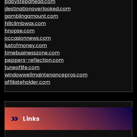
babystepahead.com
destinationoverlooked.com
gamblingamount.com
hillclimbwax.com
hnopse.com
occasionnews.com
lustofmoney.com
timebusinesszone.com
peppers-reflection.com
tuneoflife.com
windowwellmaintenancepros.com
affiliateholder.com
Links