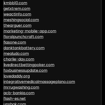
kmbb10.com
getxtrem.com
weactinfo.com
meshingsocial.com
thearguer.com
marketing-mobile-app.com
floralpunchcraft.com
fiasone.com
danktankbattery.com
mealudo.com
charlie-day.com
livedirectbettingpoker.com
foxbusinessupdate.com
lovedaddy.org
integrativemedicalmassageplano.com
mrrugwashing.com
acb-bankia.com
flash-es.net
upshak.com