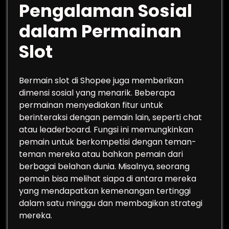
Pengalaman Sosial
dalam Permainan
Slot
Bermain slot di Shopee juga memberikan
dimensi sosial yang menarik. Beberapa
permainan menyediakan fitur untuk
berinteraksi dengan pemain lain, seperti chat
atau leaderboard. Fungsi ini memungkinkan
pemain untuk berkompetisi dengan teman-
teman mereka atau bahkan pemain dari
berbagai belahan dunia. Misalnya, seorang
pemain bisa melihat siapa di antara mereka
yang mendapatkan kemenangan tertinggi
dalam satu minggu dan membagikan strategi
mereka.