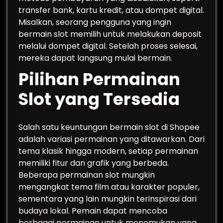
transfer bank, kartu kredit, atau dompet digital.
Misalkan, seorang pengguna yang ingin
bermain slot memilih untuk melakukan deposit
melalui dompet digital. Setelah proses selesai,
mereka dapat langsung mulai bermain.
Pilihan Permainan
Slot yang Tersedia
Salah satu keuntungan bermain slot di Shopee
adalah variasi permainan yang ditawarkan. Dari
tema klasik hingga modern, setiap permainan
memiliki fitur dan grafik yang berbeda.
Beberapa permainan slot mungkin
mengangkat tema film atau karakter populer,
sementara yang lain mungkin terinspirasi dari
budaya lokal. Pemain dapat mencoba
berbagai permainan untuk menemukan yang