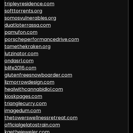
tripleyresidence.com
softtorrents.org
somosvulnerables.org
duatloterrassa.com
pamufon.com
porscheperformancedrive.com
tamethekraken.org
lutzinator.com
ondasrl.com
blife2016.com
glutenfreesnowboarder.com
lizmorrowdesign.com
healwithcannabidiol.com
kioskpages.com
trianglecurry.com
imagedum.com
thetowerswellnessretreat.com
officialgelatostrain.com
kaethejeweler.com