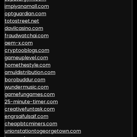
impiyanamall.com
optguardian.com
totostreet.net
davilcasino.com
fraudwatchai.com
aem-x.com
cryptooblogs.com
gameuplevel.com
homethestyle.com
amuldistribution.com
borobuddur.com
wundermusic.com
gamefungames.com
25-minute-timer.com
creativefuntask.com
engrsaifulsaif.com
cheapbtcminers.com
unionstationtogeorgetown.com