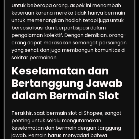
Untuk beberapa orang, aspek ini menambah
keseruan karena mereka tidak hanya bermain
untuk memenangkan hadiah tetapi juga untuk
bersosialisasi dan berpartisipasi dalam
pengalaman kolektif. Dengan demikian, orang-
orang dapat merasakan semangat persaingan
yang sehat dan juga membangun komunitas di
sekitar permainan.
Keselamatan dan
Bertanggung Jawab
dalam Bermain Slot
Terakhir, saat bermain slot di Shopee, sangat
penting untuk selalu mengutamakan
keselamatan dan bermain dengan tanggung
jawab. Pemain harus menyadari bahwa