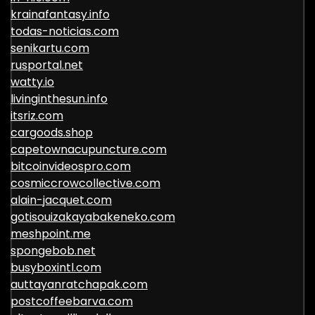
krainafantasy.info
todas-noticias.com
senikartu.com
rusportal.net
watty.io
livinginthesun.info
itsriz.com
cargoods.shop
capetownacupuncture.com
bitcoinvideospro.com
cosmiccrowcollective.com
alain-jacquet.com
gotisouizakayabakeneko.com
meshpoint.me
spongebob.net
busyboxintl.com
auttayanratchapak.com
postcoffeebarva.com