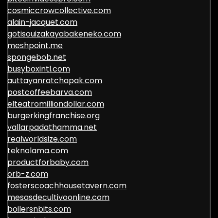
cosmiccrowcollective.com
alain-jacquet.com
gotisouizakayabakeneko.com
meshpoint.me
spongebob.net
busyboxintl.com
auttayanratchapak.com
postcoffeebarva.com
elteatromilliondollar.com
burgerkingfranchise.org
vallarpadathamma.net
realworldsize.com
teknolama.com
productforbaby.com
orb-z.com
fosterscoachhousetavern.com
mesasdecultivoonline.com
boilersnbits.com