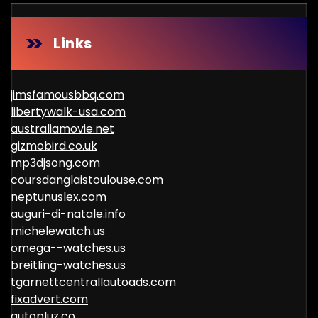
Links
jimsfamousbbq.com
libertywalk-usa.com
australiamovie.net
gizmobird.co.uk
mp3djsong.com
coursdanglaistoulouse.com
neptunuslex.com
auguri-di-natale.info
michelewatch.us
omega--watches.us
breitling-watches.us
tgarnettcentrallautoads.com
fixadvert.com
autopluz.co