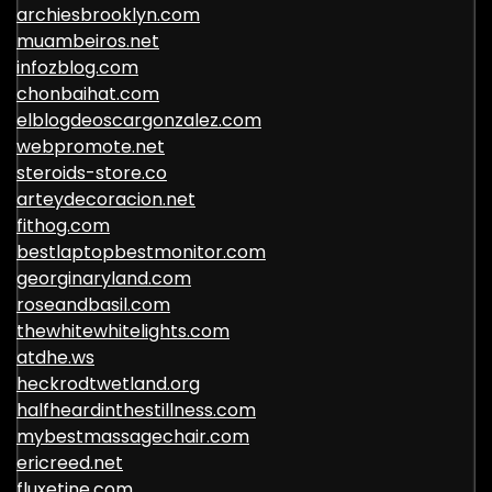
archiesbrooklyn.com
muambeiros.net
infozblog.com
chonbaihat.com
elblogdeoscargonzalez.com
webpromote.net
steroids-store.co
arteydecoracion.net
fithog.com
bestlaptopbestmonitor.com
georginaryland.com
roseandbasil.com
thewhitewhitelights.com
atdhe.ws
heckrodtwetland.org
halfheardinthestillness.com
mybestmassagechair.com
ericreed.net
fluxetine.com