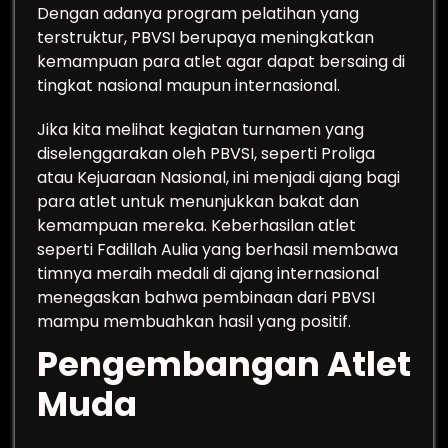
Dengan adanya program pelatihan yang
terstruktur, PBVSI berupaya meningkatkan
kemampuan para atlet agar dapat bersaing di
tingkat nasional maupun internasional.
Jika kita melihat kegiatan turnamen yang
diselenggarakan oleh PBVSI, seperti Proliga
atau Kejuaraan Nasional, ini menjadi ajang bagi
para atlet untuk menunjukkan bakat dan
kemampuan mereka. Keberhasilan atlet
seperti Fadillah Aulia yang berhasil membawa
timnya meraih medali di ajang internasional
menegaskan bahwa pembinaan dari PBVSI
mampu membuahkan hasil yang positif.
Pengembangan Atlet
Muda