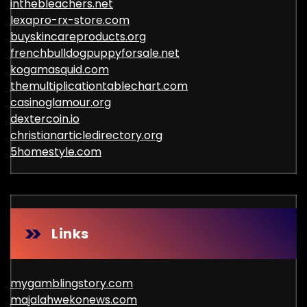
inthebleachers.net
lexapro-rx-store.com
buyskincareproducts.org
frenchbulldogpuppyforsale.net
kogamasquid.com
themultiplicationtablechart.com
casinoglamour.org
dextercoin.io
christianarticledirectory.org
5homestyle.com
Links
mygamblingstory.com
majalahwekonews.com