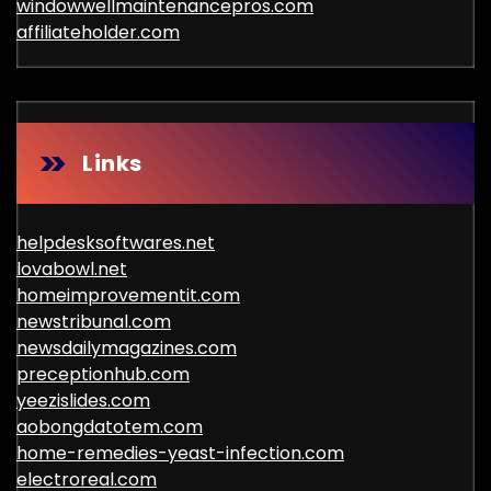
windowwellmaintenancepros.com
affiliateholder.com
Links
helpdesksoftwares.net
lovabowl.net
homeimprovementit.com
newstribunal.com
newsdailymagazines.com
preceptionhub.com
yeezislides.com
aobongdatotem.com
home-remedies-yeast-infection.com
electroreal.com