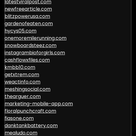
latestviralpost.com
newfreearticle.com
blitzpowerusa.com
gardenofeaten.com
hycys05.com
onemoremilerunning.com
snowboardsteez.com
instagrambioforgirls.com
cashflowxfiles.com
kmbb10.com
getxtrem.com
weactinfo.com
meshingsocial.com
thearguer.com
marketing-mobile-app.com
floralpunchcraft.com
fiasone.com
danktankbattery.com
mealudo.com