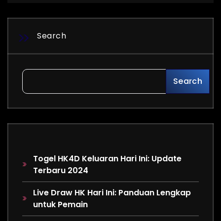
Search
Search
Togel HK4D Keluaran Hari Ini: Update
Terbaru 2024
Live Draw HK Hari Ini: Panduan Lengkap
untuk Pemain