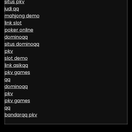
situs pkv
judi qq
mahjong demo
link slot
poker online
dominoqq
situs dominoqq
pkv
slot demo
link asikqq
pkv games
qq
dominoqq
pkv
pkv games
qq
bandarqq pkv