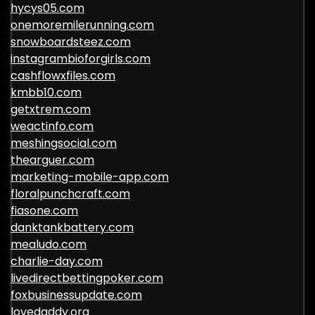
hycys05.com
onemoremilerunning.com
snowboardsteez.com
instagrambioforgirls.com
cashflowxfiles.com
kmbb10.com
getxtrem.com
weactinfo.com
meshingsocial.com
thearguer.com
marketing-mobile-app.com
floralpunchcraft.com
fiasone.com
danktankbattery.com
mealudo.com
charlie-day.com
livedirectbettingpoker.com
foxbusinessupdate.com
lovedaddy.org