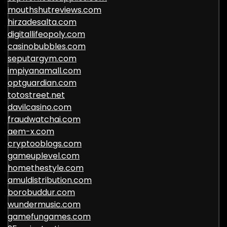
mouthshutreviews.com
hirzadesalta.com
digitallifeopoly.com
casinobubbles.com
seputargym.com
impiyanamall.com
optguardian.com
totostreet.net
davilcasino.com
fraudwatchai.com
aem-x.com
cryptooblogs.com
gameuplevel.com
homethestyle.com
amuldistribution.com
borobuddur.com
wundermusic.com
gamefungames.com