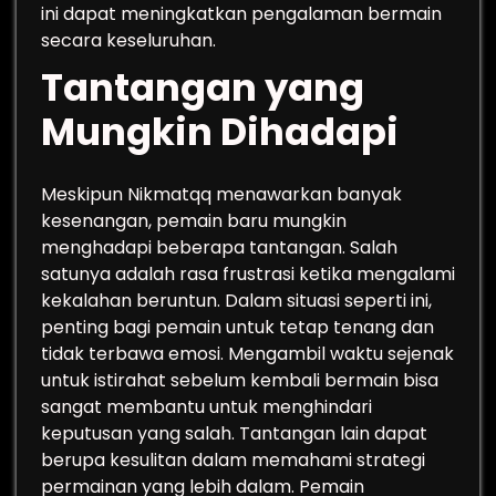
ini dapat meningkatkan pengalaman bermain
secara keseluruhan.
Tantangan yang
Mungkin Dihadapi
Meskipun Nikmatqq menawarkan banyak
kesenangan, pemain baru mungkin
menghadapi beberapa tantangan. Salah
satunya adalah rasa frustrasi ketika mengalami
kekalahan beruntun. Dalam situasi seperti ini,
penting bagi pemain untuk tetap tenang dan
tidak terbawa emosi. Mengambil waktu sejenak
untuk istirahat sebelum kembali bermain bisa
sangat membantu untuk menghindari
keputusan yang salah. Tantangan lain dapat
berupa kesulitan dalam memahami strategi
permainan yang lebih dalam. Pemain