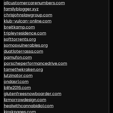
allcustomercarenumbers.com
familyblogger.xyz
chrisjohnslawgroup.com
klub-vulcan-online.com
breitkamp.com
tripleyresidence.com
softtorrents.org
somosvulnerables.org
duatloterrassa.com
pamufon.com
porscheperformancedrive.com
tamethekraken.org
lutzinator.com
ondasrl.com
blife2016.com
glutenfreesnowboarder.com
lizmorrowdesign.com
healwithcannabidiol.com
kioskpages.com