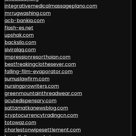
integrativemedicalmassageplano.com
mrrugwashing.com
acb-bankia.com
flash-es.net
upshak.com
backsilo.com
siviralqq.com
impressionresorthoian.com
bestfreakingclothesever.com
falling-film-evaporator.com
sumuslawfirm.com
nursingprowriters.com
greenmountainthreadwear.com
acutedispensary.com
sattamatkanewsblog.com
cryptocurrencytradingcn.com
totowaz.com
charlestonwipesettlement.com