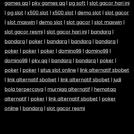
games qq
|
pkv games qq
|
pg soft
|
slot gacor hari ini
|
pg slot
|
x500 slot
|
x500 slot
|
demo slot
|
slot gacor
|
slot maxwin
|
demo slot
|
slot gacor
|
slot maxwin
|
slot gacor resmi
|
slot gacor hari ini
|
bandarq
|
bandarq
|
poker
|
bandarq
|
bandarq
|
bandarq
|
poker
|
poker
|
poker
|
domino99
|
domino99
|
domino99
|
pkv qq
|
bandarq
|
bandarq
|
poker
|
poker
|
poker
|
situs slot online
|
link alternatif sbobet
|
link alternatif sbobet
|
link alternatif sbobet
|
judi
bola terpercaya
|
murniqq alternatif
|
hematqq
alternatif
|
poker
|
link alternatif sbobet
|
poker
online
|
bandarq
|
slot gacor resmi