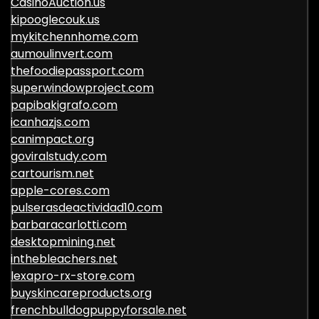
CasinoAuction.us
kipooglecouk.us
mykitchennhome.com
aumoulinvert.com
thefoodiepassport.com
superwindowproject.com
papibakigrafo.com
icanhazjs.com
canimpact.org
goviralstudy.com
cartourism.net
apple-cores.com
pulserasdeactividad10.com
barbaracarlotti.com
desktopmining.net
inthebleachers.net
lexapro-rx-store.com
buyskincareproducts.org
frenchbulldogpuppyforsale.net