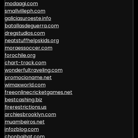
modaagi.com
smallvilleph.com
galiciasuroeste.info
batallasdeguerra.com
dregstudios.com
neatstuffhelpskids.org
moraessoccer.com
forochile.org
chart-track.com
wonderfultraveling.com
promocioname.net
wimaxworld.com
freeonlinecricketgames.net
bestcashing.biz
firerestrictions.us
archiesbrooklyn.com
muambeiros.net
infozblog.com
chonbaihat.com