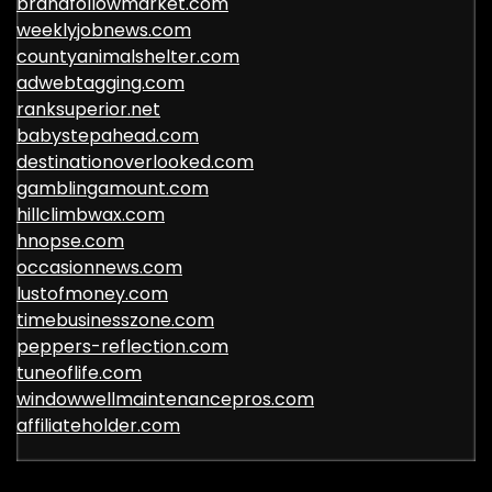
brandfollowmarket.com
weeklyjobnews.com
countyanimalshelter.com
adwebtagging.com
ranksuperior.net
babystepahead.com
destinationoverlooked.com
gamblingamount.com
hillclimbwax.com
hnopse.com
occasionnews.com
lustofmoney.com
timebusinesszone.com
peppers-reflection.com
tuneoflife.com
windowwellmaintenancepros.com
affiliateholder.com