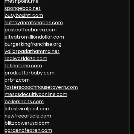
meshpoint.me
spongebob.net
busyboxintl.com
auttayanratchapak.com
postcoffeebarva.com
elteatromilliondollar.com
burgerkingfranchise.org
vallarpadathamma.net
realworldsize.com
teknolama.com
productforbaby.com
orb-z.com
fosterscoachhousetavern.com
mesasdecultivoonline.com
boilersnbits.com
latestviralpost.com
newfreearticle.com
blitzpowerusa.com
gardenofeaten.com