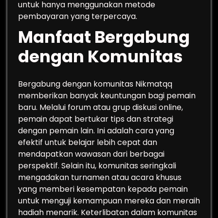
untuk hanya menggunakan metode
pembayaran yang terpercaya.
Manfaat Bergabung
dengan Komunitas
Bergabung dengan komunitas Nikmatqq
memberikan banyak keuntungan bagi pemain
baru. Melalui forum atau grup diskusi online,
pemain dapat bertukar tips dan strategi
dengan pemain lain. Ini adalah cara yang
efektif untuk belajar lebih cepat dan
mendapatkan wawasan dari berbagai
perspektif. Selain itu, komunitas seringkali
mengadakan turnamen atau acara khusus
yang memberi kesempatan kepada pemain
untuk menguji kemampuan mereka dan meraih
hadiah menarik. Keterlibatan dalam komunitas