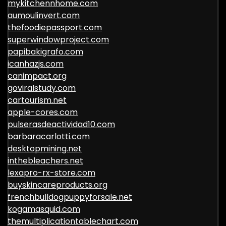
mykitchennhome.com
aumoulinvert.com
thefoodiepassport.com
superwindowproject.com
papibakigrafo.com
icanhazjs.com
canimpact.org
goviralstudy.com
cartourism.net
apple-cores.com
pulserasdeactividad10.com
barbaracarlotti.com
desktopmining.net
inthebleachers.net
lexapro-rx-store.com
buyskincareproducts.org
frenchbulldogpuppyforsale.net
kogamasquid.com
themultiplicationtablechart.com