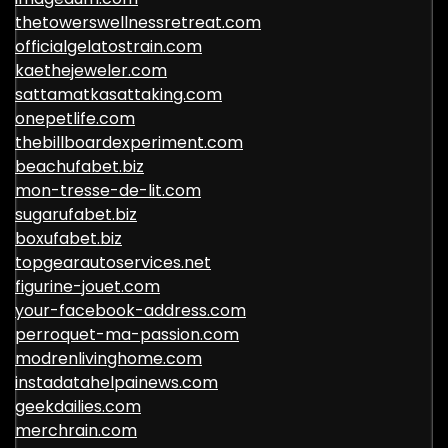
thetowerswellnessretreat.com
officialgelatostrain.com
kaethejeweler.com
sattamatkasattaking.com
onepetlife.com
thebillboardexperiment.com
beachufabet.biz
mon-tresse-de-lit.com
sugarufabet.biz
boxufabet.biz
topgearautoservices.net
figurine-jouet.com
your-facebook-address.com
perroquet-ma-passion.com
modrenlivinghome.com
instadatahelpainews.com
geekdailies.com
merchrain.com