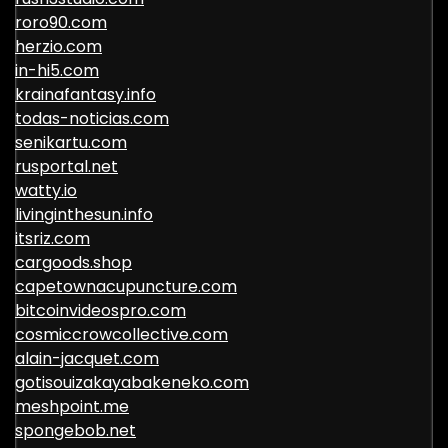
roro90.com
herzio.com
in-hi5.com
krainafantasy.info
todas-noticias.com
senikartu.com
rusportal.net
watty.io
livinginthesun.info
itsriz.com
cargoods.shop
capetownacupuncture.com
bitcoinvideospro.com
cosmiccrowcollective.com
alain-jacquet.com
gotisouizakayabakeneko.com
meshpoint.me
spongebob.net