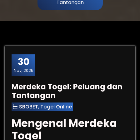
Tantangan
30
Nov, 2025
Merdeka Togel: Peluang dan
Tantangan
SBOBET
,
Togel Online
Mengenal Merdeka
Togel