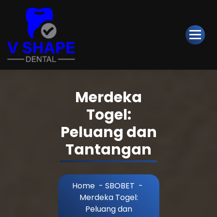
Skip
to
Content
Dapatkan Deposit pulsa DANA dan mainkan slot gacor dengan peluang mena
besar di situs slot terpercaya.
Merdeka
Togel:
Peluang dan
Tantangan
Home
-
SBOBET
-
Merdeka Togel:
Peluang dan