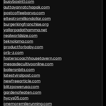
busyboxintl.com
auttayanratchapak.com
postcoffeebarva.com
elteatromilliondollar.com
burgerkingfranchise.org
vallarpadathamma.net
realworldsize.com
teknolama.com
productforbaby.com
orb-z.com
fosterscoachhousetavern.com
mesasdecultivoonline.com
boilersnbits.com
latestviralpost.com
newfreearticle.com
blitzpowerusa.com
gardenofeaten.com
hycys05.com
onemoremilerunning.com