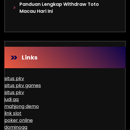
Panduan Lengkap Withdraw Toto
Macau Hari Ini
Links
situs pkv
situs pkv games
situs pkv
judi qq
mahjong demo
link slot
poker online
dominoqq