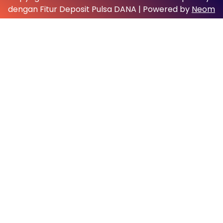
dengan Fitur Deposit Pulsa DANA | Powered by
Neom