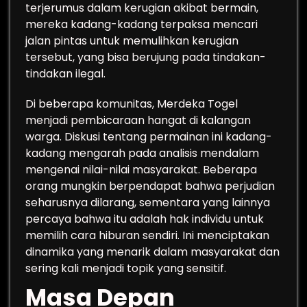
terjerumus dalam kerugian akibat bermain,
mereka kadang-kadang terpaksa mencari
jalan pintas untuk memulihkan kerugian
tersebut, yang bisa berujung pada tindakan-
tindakan ilegal.
Di beberapa komunitas, Merdeka Togel
menjadi pembicaraan hangat di kalangan
warga. Diskusi tentang permainan ini kadang-
kadang mengarah pada analisis mendalam
mengenai nilai-nilai masyarakat. Beberapa
orang mungkin berpendapat bahwa perjudian
seharusnya dilarang, sementara yang lainnya
percaya bahwa itu adalah hak individu untuk
memilih cara hiburan sendiri. Ini menciptakan
dinamika yang menarik dalam masyarakat dan
sering kali menjadi topik yang sensitif.
Masa Depan