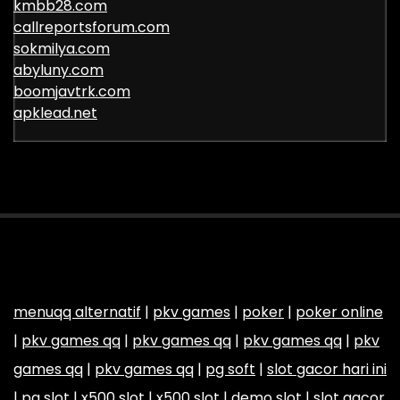
kmbb28.com
callreportsforum.com
sokmilya.com
abyluny.com
boomjavtrk.com
apklead.net
menuqq alternatif
|
pkv games
|
poker
|
poker online
|
pkv games qq
|
pkv games qq
|
pkv games qq
|
pkv
games qq
|
pkv games qq
|
pg soft
|
slot gacor hari ini
|
pg slot
|
x500 slot
|
x500 slot
|
demo slot
|
slot gacor