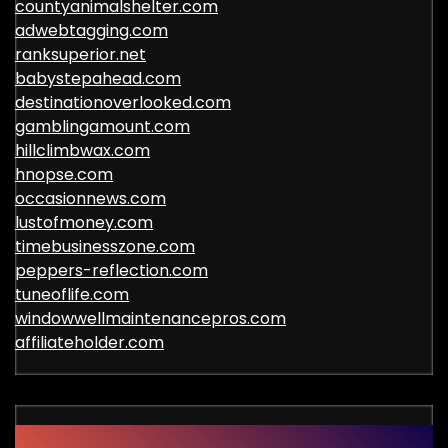
countyanimalshelter.com
adwebtagging.com
ranksuperior.net
babystepahead.com
destinationoverlooked.com
gamblingamount.com
hillclimbwax.com
hnopse.com
occasionnews.com
lustofmoney.com
timebusinesszone.com
peppers-reflection.com
tuneoflife.com
windowwellmaintenancepros.com
affiliateholder.com