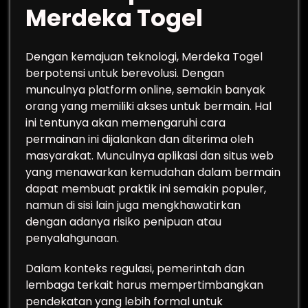
Merdeka Togel
Dengan kemajuan teknologi, Merdeka Togel
berpotensi untuk berevolusi. Dengan
munculnya platform online, semakin banyak
orang yang memiliki akses untuk bermain. Hal
ini tentunya akan memengaruhi cara
permainan ini dijalankan dan diterima oleh
masyarakat. Munculnya aplikasi dan situs web
yang menawarkan kemudahan dalam bermain
dapat membuat praktik ini semakin populer,
namun di sisi lain juga mengkhawatirkan
dengan adanya risiko penipuan atau
penyalahgunaan.
Dalam konteks regulasi, pemerintah dan
lembaga terkait harus mempertimbangkan
pendekatan yang lebih formal untuk