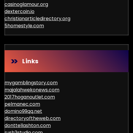
casinoglamour.org
dextercoin.io
christianarticledirectory.org
5homestyle.com
Links
mygamblingstory.com
majalahwekonews.com
2017hoganoutlet.com
pelmanec.com
domino99qq.net
directoryoftheweb.com
donttellashton.com
rush3studio.com