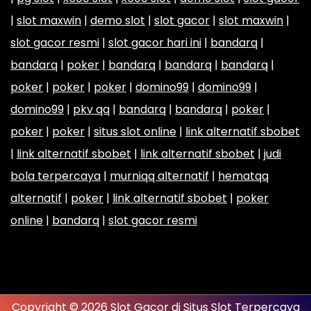
|
slot maxwin
|
demo slot
|
slot gacor
|
slot maxwin
|
slot gacor resmi
|
slot gacor hari ini
|
bandarq
|
bandarq
|
poker
|
bandarq
|
bandarq
|
bandarq
|
poker
|
poker
|
poker
|
domino99
|
domino99
|
domino99
|
pkv qq
|
bandarq
|
bandarq
|
poker
|
poker
|
poker
|
situs slot online
|
link alternatif sbobet
|
link alternatif sbobet
|
link alternatif sbobet
|
judi
bola terpercaya
|
murniqq alternatif
|
hematqq
alternatif
|
poker
|
link alternatif sbobet
|
poker
online
|
bandarq
|
slot gacor resmi
Copyright © 2026 Slot Gacor di Situs Slot Terpercaya