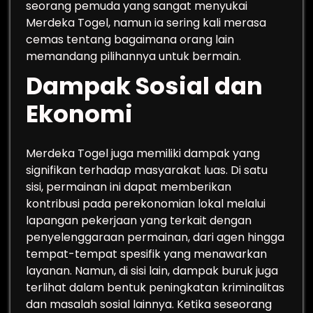
seorang pemuda yang sangat menyukai
Merdeka Togel, namun ia sering kali merasa
cemas tentang bagaimana orang lain
memandang pilihannya untuk bermain.
Dampak Sosial dan
Ekonomi
Merdeka Togel juga memiliki dampak yang
signifikan terhadap masyarakat luas. Di satu
sisi, permainan ini dapat memberikan
kontribusi pada perekonomian lokal melalui
lapangan pekerjaan yang terkait dengan
penyelenggaraan permainan, dari agen hingga
tempat-tempat spesifik yang menawarkan
layanan. Namun, di sisi lain, dampak buruk juga
terlihat dalam bentuk peningkatan kriminalitas
dan masalah sosial lainnya. Ketika seseorang