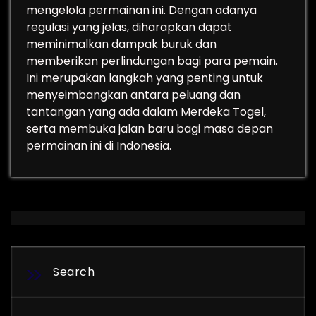
mengelola permainan ini. Dengan adanya
regulasi yang jelas, diharapkan dapat
meminimalkan dampak buruk dan
memberikan perlindungan bagi para pemain.
Ini merupakan langkah yang penting untuk
menyeimbangkan antara peluang dan
tantangan yang ada dalam Merdeka Togel,
serta membuka jalan baru bagi masa depan
permainan ini di Indonesia.
Search