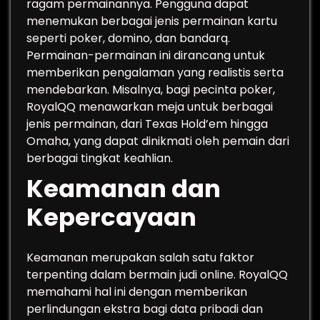
ragam permainannya. Pengguna dapat
menemukan berbagai jenis permainan kartu
seperti poker, domino, dan bandarq.
Permainan-permainan ini dirancang untuk
memberikan pengalaman yang realistis serta
mendebarkan. Misalnya, bagi pecinta poker,
RoyalQQ menawarkan meja untuk berbagai
jenis permainan, dari Texas Hold’em hingga
Omaha, yang dapat dinikmati oleh pemain dari
berbagai tingkat keahlian.
Keamanan dan
Kepercayaan
Keamanan merupakan salah satu faktor
terpenting dalam bermain judi online. RoyalQQ
memahami hal ini dengan memberikan
perlindungan ekstra bagi data pribadi dan