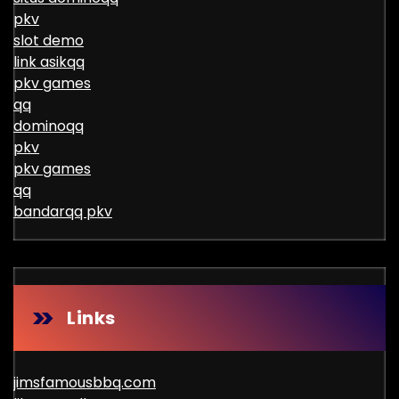
pkv
slot demo
link asikqq
pkv games
qq
dominoqq
pkv
pkv games
qq
bandarqq pkv
Links
jimsfamousbbq.com