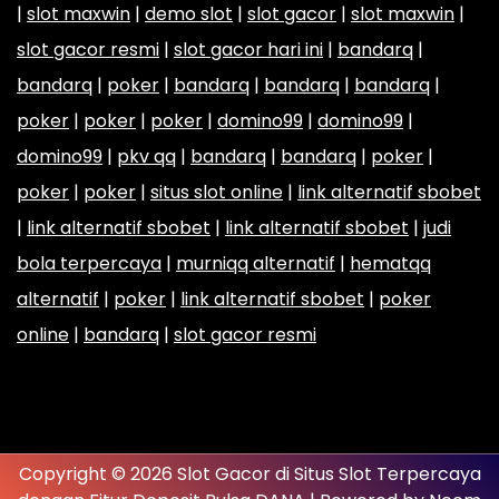
|
slot maxwin
|
demo slot
|
slot gacor
|
slot maxwin
|
slot gacor resmi
|
slot gacor hari ini
|
bandarq
|
bandarq
|
poker
|
bandarq
|
bandarq
|
bandarq
|
poker
|
poker
|
poker
|
domino99
|
domino99
|
domino99
|
pkv qq
|
bandarq
|
bandarq
|
poker
|
poker
|
poker
|
situs slot online
|
link alternatif sbobet
|
link alternatif sbobet
|
link alternatif sbobet
|
judi
bola terpercaya
|
murniqq alternatif
|
hematqq
alternatif
|
poker
|
link alternatif sbobet
|
poker
online
|
bandarq
|
slot gacor resmi
Copyright © 2026 Slot Gacor di Situs Slot Terpercaya