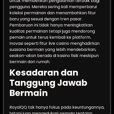
untuk memberikan pengalaman terbaik bagi
pengguna. Mereka sering kali memperbarui
koleksi permainan dan menambahkan fitur
baru yang sesuai dengan tren pasar.
Pembaruan ini tidak hanya meningkatkan
kualitas permainan tetapi juga mendorong
pemain untuk terus kembali ke platform.
Inovasi seperti fitur live casino menghadirkan
suasana bermain yang lebih mendebarkan,
seakan-akan berada di kasino fisik meskipun
bermain dari rumah.
Kesadaran dan
Tanggung Jawab
Bermain
RoyalQQ tak hanya fokus pada keuntungannya,
tetapi juga mengedukasi pemain tentang