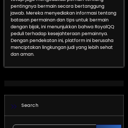
pentingnya bermain secara bertanggung
jawab. Mereka menyediakan informasi tentang
batasan permainan dan tips untuk bermain
dengan bijak, ini menunjukkan bahwa RoyalQQ
peduli terhadap kesejahteraan pemainnya.
Dengan pendekatan ini, platform ini berusaha
menciptakan lingkungan judi yang lebih sehat
dan aman.
Search