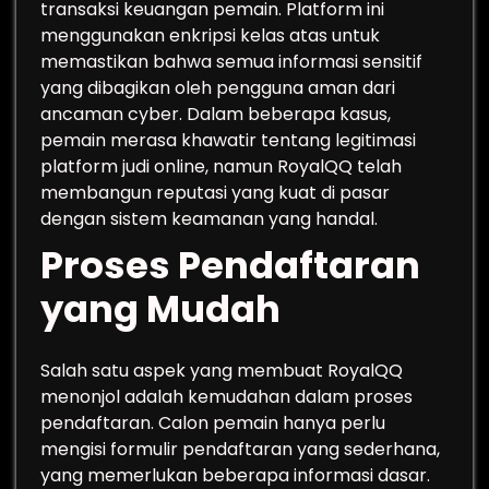
transaksi keuangan pemain. Platform ini
menggunakan enkripsi kelas atas untuk
memastikan bahwa semua informasi sensitif
yang dibagikan oleh pengguna aman dari
ancaman cyber. Dalam beberapa kasus,
pemain merasa khawatir tentang legitimasi
platform judi online, namun RoyalQQ telah
membangun reputasi yang kuat di pasar
dengan sistem keamanan yang handal.
Proses Pendaftaran
yang Mudah
Salah satu aspek yang membuat RoyalQQ
menonjol adalah kemudahan dalam proses
pendaftaran. Calon pemain hanya perlu
mengisi formulir pendaftaran yang sederhana,
yang memerlukan beberapa informasi dasar.