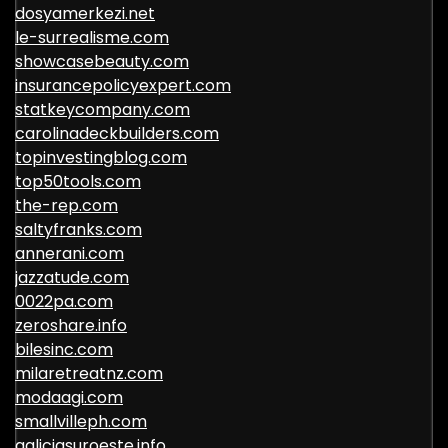
dosyamerkezi.net
le-surrealisme.com
showcasebeauty.com
insurancepolicyexpert.com
statkeycompany.com
carolinadeckbuilders.com
topinvestingblog.com
top50tools.com
the-rep.com
saltyfranks.com
annerani.com
jazzatude.com
0022pa.com
zeroshare.info
bilesinc.com
milaretreatnz.com
modaagi.com
smallvilleph.com
galiciasuroeste.info