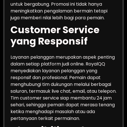
untuk bergabung. Promosi ini tidak hanya
meningkatkan pengalaman bermain tetapi
juga memberi nilai lebih bagi para pemain.
Customer Service
yang Responsif
Layanan pelanggan merupakan aspek penting
dalam setiap platform judi online. RoyalQQ
menyediakan layanan pelanggan yang
responsif dan profesional. Pemain dapat
menghubungi tim dukungan melalui berbagai
saluran, termasuk live chat, email, atau telepon.
Tim customer service siap membantu 24 jam
sehari, sehingga pemain dapat merasa tenang
ketika menghadapi masalah atau ada
pertanyaan terkait permainan.