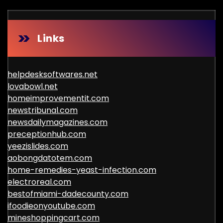
Links
helpdesksoftwares.net
lovabowl.net
homeimprovementit.com
newstribunal.com
newsdailymagazines.com
preceptionhub.com
yeezislides.com
aobongdatotem.com
home-remedies-yeast-infection.com
electroreal.com
bestofmiami-dadecounty.com
ifoodieonyoutube.com
mineshoppingcart.com