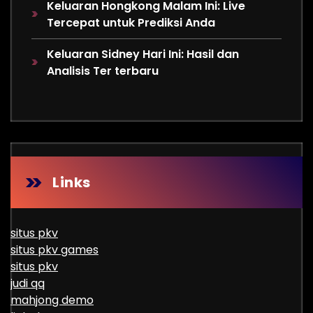
Keluaran Hongkong Malam Ini: Live
Tercepat untuk Prediksi Anda
Keluaran Sidney Hari Ini: Hasil dan
Analisis Ter terbaru
Links
situs pkv
situs pkv games
situs pkv
judi qq
mahjong demo