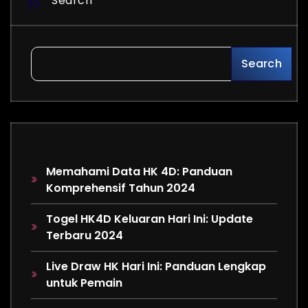
Search
Search
Memahami Data HK 4D: Panduan
Komprehensif Tahun 2024
Togel HK4D Keluaran Hari Ini: Update
Terbaru 2024
Live Draw HK Hari Ini: Panduan Lengkap
untuk Pemain