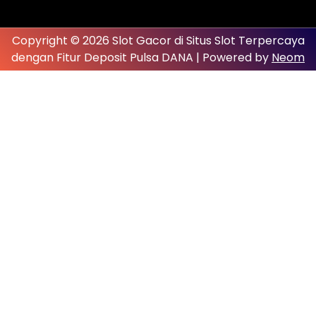
Copyright © 2026 Slot Gacor di Situs Slot Terpercaya
dengan Fitur Deposit Pulsa DANA | Powered by
Neom