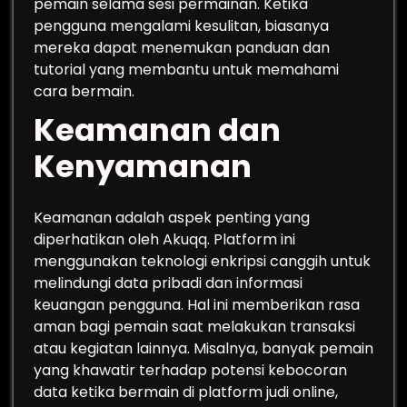
pemain selama sesi permainan. Ketika
pengguna mengalami kesulitan, biasanya
mereka dapat menemukan panduan dan
tutorial yang membantu untuk memahami
cara bermain.
Keamanan dan
Kenyamanan
Keamanan adalah aspek penting yang
diperhatikan oleh Akuqq. Platform ini
menggunakan teknologi enkripsi canggih untuk
melindungi data pribadi dan informasi
keuangan pengguna. Hal ini memberikan rasa
aman bagi pemain saat melakukan transaksi
atau kegiatan lainnya. Misalnya, banyak pemain
yang khawatir terhadap potensi kebocoran
data ketika bermain di platform judi online,