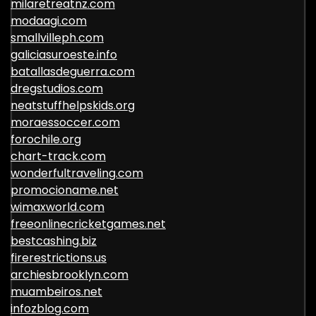
milaretreatnz.com
modaagi.com
smallvilleph.com
galiciasuroeste.info
batallasdeguerra.com
dregstudios.com
neatstuffhelpskids.org
moraessoccer.com
forochile.org
chart-track.com
wonderfultraveling.com
promocioname.net
wimaxworld.com
freeonlinecricketgames.net
bestcashing.biz
firerestrictions.us
archiesbrooklyn.com
muambeiros.net
infozblog.com