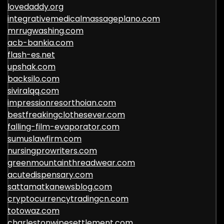
lovedaddy.org
integrativemedicalmassageplano.com
mrrugwashing.com
acb-bankia.com
flash-es.net
upshak.com
backsilo.com
siviralqq.com
impressionresorthoian.com
bestfreakingclothesever.com
falling-film-evaporator.com
sumuslawfirm.com
nursingprowriters.com
greenmountainthreadwear.com
acutedispensary.com
sattamatkanewsblog.com
cryptocurrencytradingcn.com
totowaz.com
charlestonwipesettlement.com