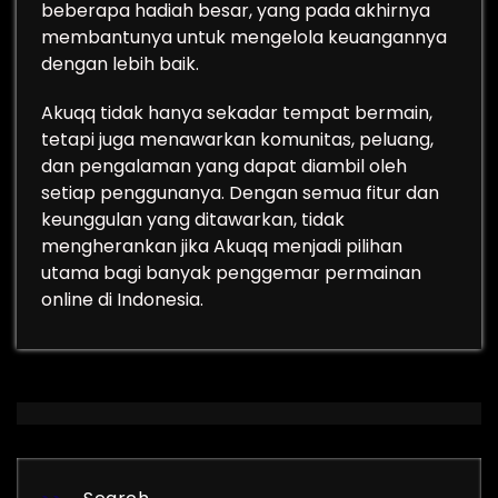
beberapa hadiah besar, yang pada akhirnya
membantunya untuk mengelola keuangannya
dengan lebih baik.
Akuqq tidak hanya sekadar tempat bermain,
tetapi juga menawarkan komunitas, peluang,
dan pengalaman yang dapat diambil oleh
setiap penggunanya. Dengan semua fitur dan
keunggulan yang ditawarkan, tidak
mengherankan jika Akuqq menjadi pilihan
utama bagi banyak penggemar permainan
online di Indonesia.