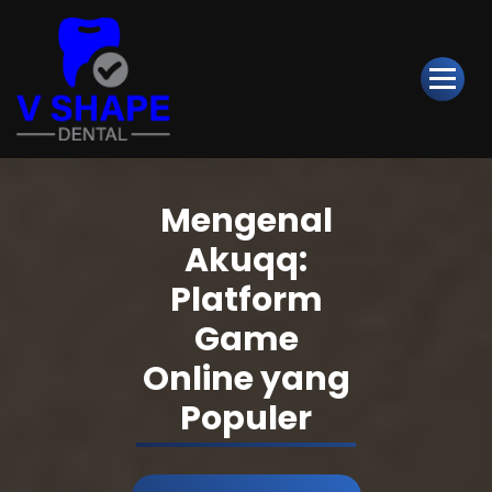
Skip
to
Content
Dapatkan Deposit pulsa DANA dan mainkan slot gacor dengan peluang mena
besar di situs slot terpercaya.
Mengenal
Akuqq:
Platform
Game
Online yang
Populer