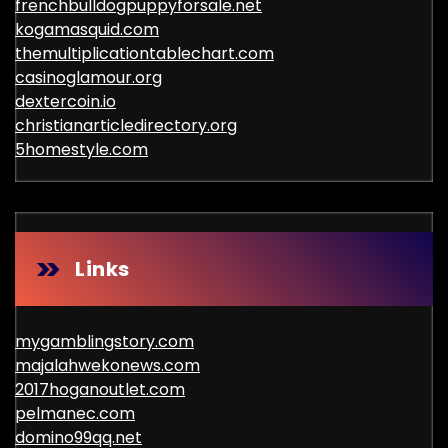
frenchbulldogpuppyforsale.net
kogamasquid.com
themultiplicationtablechart.com
casinoglamour.org
dextercoin.io
christianarticledirectory.org
5homestyle.com
Links
mygamblingstory.com
majalahwekonews.com
2017hoganoutlet.com
pelmanec.com
domino99qq.net