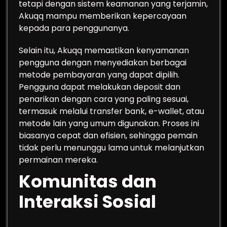
tetapi dengan sistem keamanan yang terjamin,
Akuqq mampu memberikan kepercayaan
kepada para penggunanya.
Selain itu, Akuqq memastikan kenyamanan
pengguna dengan menyediakan berbagai
metode pembayaran yang dapat dipilih.
Pengguna dapat melakukan deposit dan
penarikan dengan cara yang paling sesuai,
termasuk melalui transfer bank, e-wallet, atau
metode lain yang umum digunakan. Proses ini
biasanya cepat dan efisien, sehingga pemain
tidak perlu menunggu lama untuk melanjutkan
permainan mereka.
Komunitas dan
Interaksi Sosial