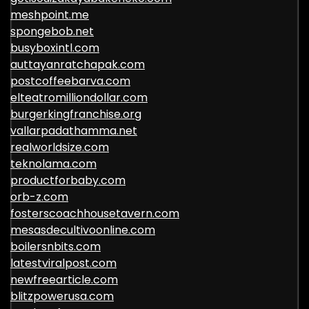
meshpoint.me
spongebob.net
busyboxintl.com
auttayanratchapak.com
postcoffeebarva.com
elteatromilliondollar.com
burgerkingfranchise.org
vallarpadathamma.net
realworldsize.com
teknolama.com
productforbaby.com
orb-z.com
fosterscoachhousetavern.com
mesasdecultivoonline.com
boilersnbits.com
latestviralpost.com
newfreearticle.com
blitzpowerusa.com