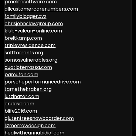
proelitesoftware.com
allcustomercarenumbers.com
familyblogger.xyz
chrisjohnslawgroup.com
klub-vulcan-online.com
breitkamp.com
tripleyresidence.com
softtorrents.org
somosvulnerables.org
duatloterrassa.com
pamufon.com
porscheperformancedrive.com
tamethekraken.org
lutzinator.com
ondasrl.com
blife2016.com
glutenfreesnowboarder.com
lizmorrowdesign.com
healwithcannabidiol.com