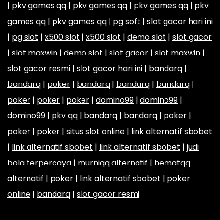
|
pkv games qq
|
pkv games qq
|
pkv games qq
|
pkv
games qq
|
pkv games qq
|
pg soft
|
slot gacor hari ini
|
pg slot
|
x500 slot
|
x500 slot
|
demo slot
|
slot gacor
|
slot maxwin
|
demo slot
|
slot gacor
|
slot maxwin
|
slot gacor resmi
|
slot gacor hari ini
|
bandarq
|
bandarq
|
poker
|
bandarq
|
bandarq
|
bandarq
|
poker
|
poker
|
poker
|
domino99
|
domino99
|
domino99
|
pkv qq
|
bandarq
|
bandarq
|
poker
|
poker
|
poker
|
situs slot online
|
link alternatif sbobet
|
link alternatif sbobet
|
link alternatif sbobet
|
judi
bola terpercaya
|
murniqq alternatif
|
hematqq
alternatif
|
poker
|
link alternatif sbobet
|
poker
online
|
bandarq
|
slot gacor resmi