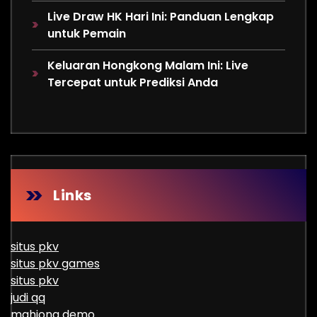
Live Draw HK Hari Ini: Panduan Lengkap
untuk Pemain
Keluaran Hongkong Malam Ini: Live
Tercepat untuk Prediksi Anda
Links
situs pkv
situs pkv games
situs pkv
judi qq
mahjong demo