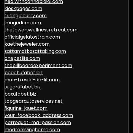
healwithcannabidiol.com
kioskpages.com
trianglecurry.com
imagedum.com
thetowerswellnessretreat.com
officialgelatostrain.com
kaethejeweler.com
sattamatkasattaking.com
onepetlife.com
thebillboardexperiment.com
beachufabet.biz
mon-tresse-de-lit.com
sugarufabet.biz
boxufabet.biz
topgearautoservices.net
figurine-jouet.com
your-facebook-address.com
perroquet-ma-passion.com
modrenlivinghome.com