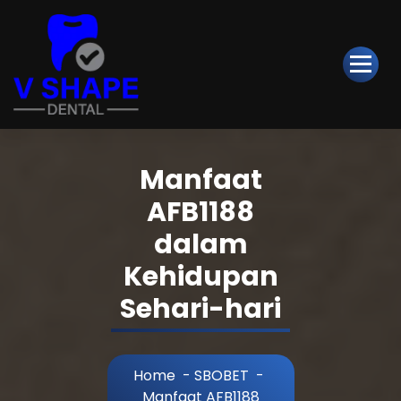
Skip
to
Content
Dapatkan Deposit pulsa DANA dan mainkan slot gacor dengan peluang mena
besar di situs slot terpercaya.
Manfaat
AFB1188
dalam
Kehidupan
Sehari-hari
Home
-
SBOBET
-
Manfaat AFB1188