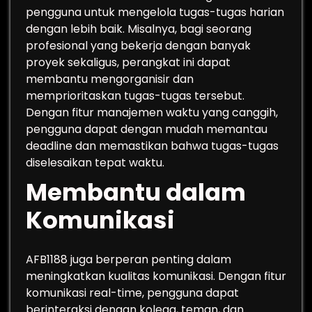
pengguna untuk mengelola tugas-tugas harian
dengan lebih baik. Misalnya, bagi seorang
profesional yang bekerja dengan banyak
proyek sekaligus, perangkat ini dapat
membantu mengorganisir dan
memprioritaskan tugas-tugas tersebut.
Dengan fitur manajemen waktu yang canggih,
pengguna dapat dengan mudah memantau
deadline dan memastikan bahwa tugas-tugas
diselesaikan tepat waktu.
Membantu dalam
Komunikasi
AFB1188 juga berperan penting dalam
meningkatkan kualitas komunikasi. Dengan fitur
komunikasi real-time, pengguna dapat
berinteraksi dengan kolega, teman, dan