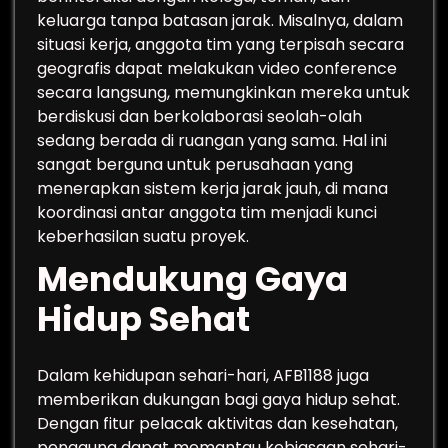
keluarga tanpa batasan jarak. Misalnya, dalam
situasi kerja, anggota tim yang terpisah secara
geografis dapat melakukan video conference
secara langsung, memungkinkan mereka untuk
berdiskusi dan berkolaborasi seolah-olah
sedang berada di ruangan yang sama. Hal ini
sangat berguna untuk perusahaan yang
menerapkan sistem kerja jarak jauh, di mana
koordinasi antar anggota tim menjadi kunci
keberhasilan suatu proyek.
Mendukung Gaya
Hidup Sehat
Dalam kehidupan sehari-hari, AFB1188 juga
memberikan dukungan bagi gaya hidup sehat.
Dengan fitur pelacak aktivitas dan kesehatan,
pengguna dapat memantau kebiasaan sehari-