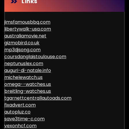
Links
jimsfamousbbq.com
libertywalk-usa.com
australiamovie.net
gizmobird.co.uk
mp3djsong.com
coursdanglaistoulouse.com
neptunuslex.com
auguri-di-natale.info
michelewatch.us
omega--watches.us
breitling-watches.us
tgarnettcentrallautoads.com
fixadvert.com
autopluz.co
save3time-c.com
vexonhcf.com