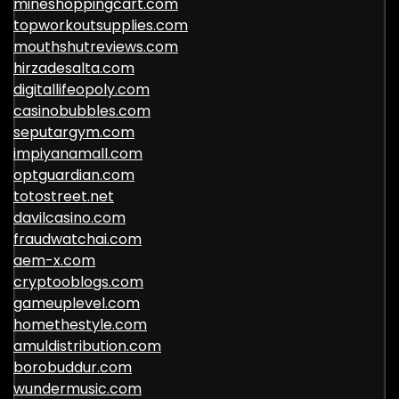
mineshoppingcart.com
topworkoutsupplies.com
mouthshutreviews.com
hirzadesalta.com
digitallifeopoly.com
casinobubbles.com
seputargym.com
impiyanamall.com
optguardian.com
totostreet.net
davilcasino.com
fraudwatchai.com
aem-x.com
cryptooblogs.com
gameuplevel.com
homethestyle.com
amuldistribution.com
borobuddur.com
wundermusic.com