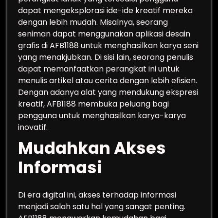
dapat mengeksplorasi ide-ide kreatif mereka
dengan lebih mudah. Misalnya, seorang
seniman dapat menggunakan aplikasi desain
grafis di AFB1188 untuk menghasilkan karya seni
yang menakjubkan. Di sisi lain, seorang penulis
dapat memanfaatkan perangkat ini untuk
menulis artikel atau cerita dengan lebih efisien.
Dengan adanya alat yang mendukung ekspresi
kreatif, AFB1188 membuka peluang bagi
pengguna untuk menghasilkan karya-karya
inovatif.
Mudahkan Akses
Informasi
Di era digital ini, akses terhadap informasi
menjadi salah satu hal yang sangat penting.