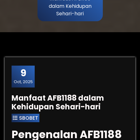
dalam Kehidupan
Sehari-hari
9
Oct, 2025
Manfaat AFB1188 dalam
Kehidupan Sehari-hari
SBOBET
Pengenalan AFB1188