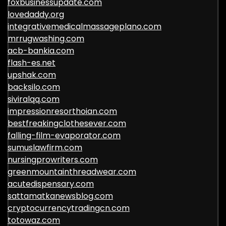
foxbusinessupdate.com
lovedaddy.org
integrativemedicalmassageplano.com
mrrugwashing.com
acb-bankia.com
flash-es.net
upshak.com
backsilo.com
siviralqq.com
impressionresorthoian.com
bestfreakingclothesever.com
falling-film-evaporator.com
sumuslawfirm.com
nursingprowriters.com
greenmountainthreadwear.com
acutedispensary.com
sattamatkanewsblog.com
cryptocurrencytradingcn.com
totowaz.com