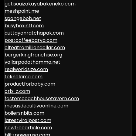
gotisouizakayabakeneko.com
meshpoint.me
spongebob.net
busyboxintl.com
auttayanratchapak.com
postcoffeebarva.com
elteatromilliondollar.com
burgerkingfranchise.org
vallarpadathamma.net
realworldsize.com
teknolama.com
productforbaby.com
orb-z.com
fosterscoachhousetavern.com
mesasdecultivoonline.com
boilersnbits.com
latestviralpost.com
newfreearticle.com
blitzpowerusa.com