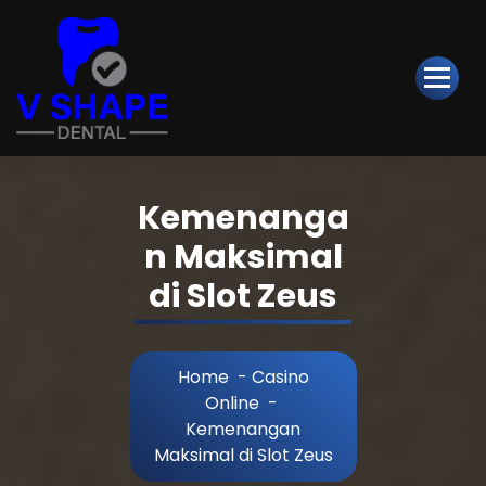
Skip
to
Content
Dapatkan Deposit pulsa DANA dan mainkan slot gacor dengan peluang mena
besar di situs slot terpercaya.
Kemenanga
n Maksimal
di Slot Zeus
Home
-
Casino
Online
-
Kemenangan
Maksimal di Slot Zeus