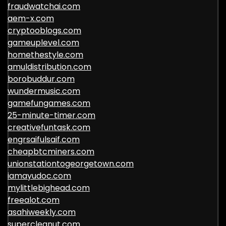
fraudwatchai.com
aem-x.com
cryptooblogs.com
gameuplevel.com
homethestyle.com
amuldistribution.com
borobuddur.com
wundermusic.com
gamefungames.com
25-minute-timer.com
creativefuntask.com
engrsaifulsaif.com
cheapbtcminers.com
unionstationtogeorgetown.com
iamayudoc.com
mylittlebighead.com
freealot.com
asahiweekly.com
supercleanut.com