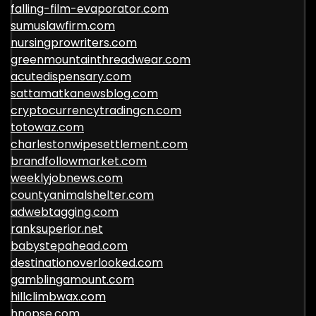
falling-film-evaporator.com
sumuslawfirm.com
nursingprowriters.com
greenmountainthreadwear.com
acutedispensary.com
sattamatkanewsblog.com
cryptocurrencytradingcn.com
totowaz.com
charlestonwipesettlement.com
brandfollowmarket.com
weeklyjobnews.com
countyanimalshelter.com
adwebtagging.com
ranksuperior.net
babystepahead.com
destinationoverlooked.com
gamblingamount.com
hillclimbwax.com
hnopse.com