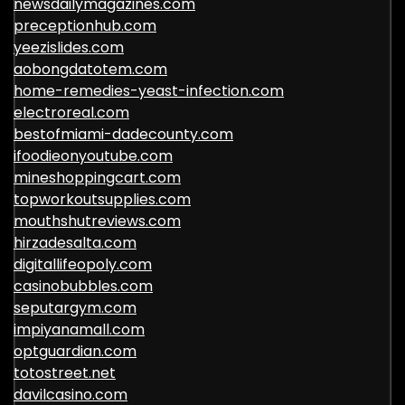
newsdailymagazines.com
preceptionhub.com
yeezislides.com
aobongdatotem.com
home-remedies-yeast-infection.com
electroreal.com
bestofmiami-dadecounty.com
ifoodieonyoutube.com
mineshoppingcart.com
topworkoutsupplies.com
mouthshutreviews.com
hirzadesalta.com
digitallifeopoly.com
casinobubbles.com
seputargym.com
impiyanamall.com
optguardian.com
totostreet.net
davilcasino.com