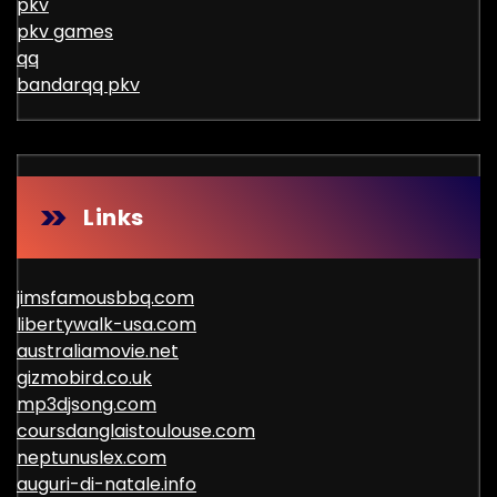
pkv
pkv games
qq
bandarqq pkv
Links
jimsfamousbbq.com
libertywalk-usa.com
australiamovie.net
gizmobird.co.uk
mp3djsong.com
coursdanglaistoulouse.com
neptunuslex.com
auguri-di-natale.info