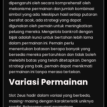
dipengaruhi oleh secara komprehensif oleh
mekanisme permainan dan jumlah kombinasi
simbol yang ada. Meskipun hasil setiap putaran
bersifat acak, ada strategi yang dapat
digunakan oleh pemain untuk meningkatkan
peluang mereka. Mengelola bankroll dengan
bijak adalah kunci untuk bertahan lebih lama
dalam permainan ini. Pemain perlu
menentukan batasan berapa banyak yang
bersedia mereka pertaruhkan dan tidak boleh
melebihi batas yang telah ditetapkan. Dengan
strategi yang baik, pemain dapat menikmati
permainan ini tanpa merasa tertekan.
Variasi Permainan
Slot Zeus hadir dalam variasi yang berbeda,
masing-masing dengan karakteristik uniknya
sendiri. Beberapa versi permainan