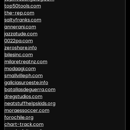
top50tools.com
the-rep.com
saltyfranks.com
annerani.com
jazzatude.com
0022pa.com
zeroshare.info
bilesinc.com
milaretreatnz.com
modaagi.com
smallvilleph.com
galiciasuroeste.info
batallasdeguerra.com
dregstudios.com
neatstuffhelpskids.org
moraessoccer.com
forochile.org
chart-track.com