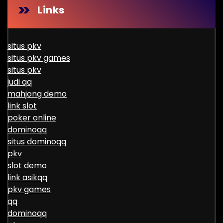
Links
situs pkv
situs pkv games
situs pkv
judi qq
mahjong demo
link slot
poker online
dominoqq
situs dominoqq
pkv
slot demo
link asikqq
pkv games
qq
dominoqq