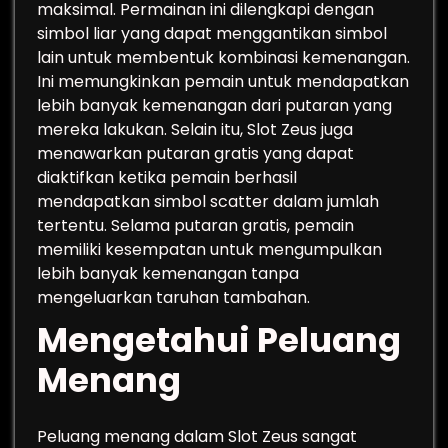
maksimal. Permainan ini dilengkapi dengan
simbol liar yang dapat menggantikan simbol
lain untuk membentuk kombinasi kemenangan.
Ini memungkinkan pemain untuk mendapatkan
lebih banyak kemenangan dari putaran yang
mereka lakukan. Selain itu, Slot Zeus juga
menawarkan putaran gratis yang dapat
diaktifkan ketika pemain berhasil
mendapatkan simbol scatter dalam jumlah
tertentu. Selama putaran gratis, pemain
memiliki kesempatan untuk mengumpulkan
lebih banyak kemenangan tanpa
mengeluarkan taruhan tambahan.
Mengetahui Peluang
Menang
Peluang menang dalam Slot Zeus sangat