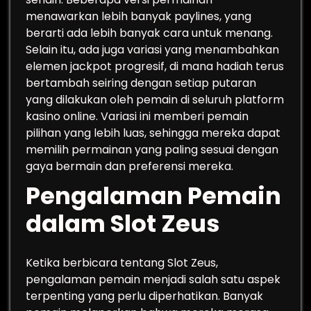
menawarkan lebih banyak paylines, yang
berarti ada lebih banyak cara untuk menang.
Selain itu, ada juga variasi yang menambahkan
elemen jackpot progresif, di mana hadiah terus
bertambah seiring dengan setiap putaran
yang dilakukan oleh pemain di seluruh platform
kasino online. Variasi ini memberi pemain
pilihan yang lebih luas, sehingga mereka dapat
memilih permainan yang paling sesuai dengan
gaya bermain dan preferensi mereka.
Pengalaman Pemain
dalam Slot Zeus
Ketika berbicara tentang Slot Zeus,
pengalaman pemain menjadi salah satu aspek
terpenting yang perlu diperhatikan. Banyak