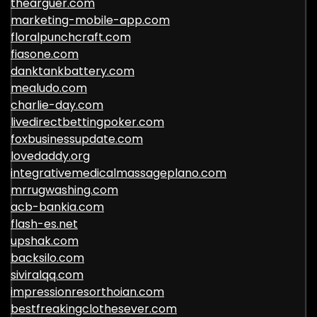
thearguer.com
marketing-mobile-app.com
floralpunchcraft.com
fiasone.com
danktankbattery.com
mealudo.com
charlie-day.com
livedirectbettingpoker.com
foxbusinessupdate.com
lovedaddy.org
integrativemedicalmassageplano.com
mrrugwashing.com
acb-bankia.com
flash-es.net
upshak.com
backsilo.com
siviralqq.com
impressionresorthoian.com
bestfreakingclothesever.com