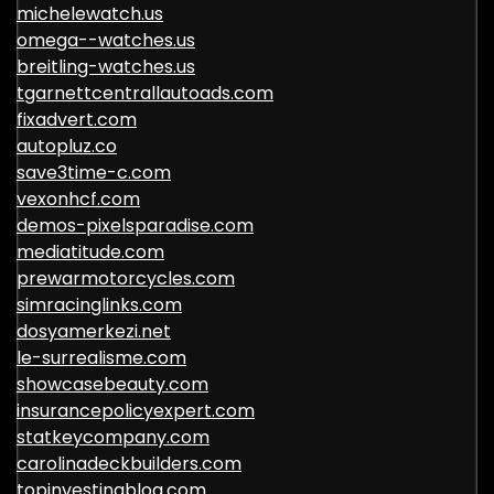
michelewatch.us
omega--watches.us
breitling-watches.us
tgarnettcentrallautoads.com
fixadvert.com
autopluz.co
save3time-c.com
vexonhcf.com
demos-pixelsparadise.com
mediatitude.com
prewarmotorcycles.com
simracinglinks.com
dosyamerkezi.net
le-surrealisme.com
showcasebeauty.com
insurancepolicyexpert.com
statkeycompany.com
carolinadeckbuilders.com
topinvestingblog.com