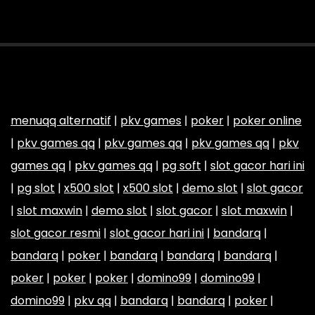
menuqq alternatif
|
pkv games
|
poker
|
poker online
|
pkv games qq
|
pkv games qq
|
pkv games qq
|
pkv
games qq
|
pkv games qq
|
pg soft
|
slot gacor hari ini
|
pg slot
|
x500 slot
|
x500 slot
|
demo slot
|
slot gacor
|
slot maxwin
|
demo slot
|
slot gacor
|
slot maxwin
|
slot gacor resmi
|
slot gacor hari ini
|
bandarq
|
bandarq
|
poker
|
bandarq
|
bandarq
|
bandarq
|
poker
|
poker
|
poker
|
domino99
|
domino99
|
domino99
|
pkv qq
|
bandarq
|
bandarq
|
poker
|