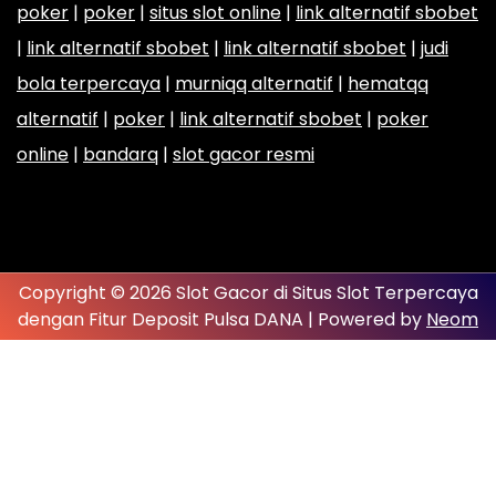
poker
|
poker
|
situs slot online
|
link alternatif sbobet
|
link alternatif sbobet
|
link alternatif sbobet
|
judi
bola terpercaya
|
murniqq alternatif
|
hematqq
alternatif
|
poker
|
link alternatif sbobet
|
poker
online
|
bandarq
|
slot gacor resmi
Copyright © 2026 Slot Gacor di Situs Slot Terpercaya
dengan Fitur Deposit Pulsa DANA | Powered by
Neom