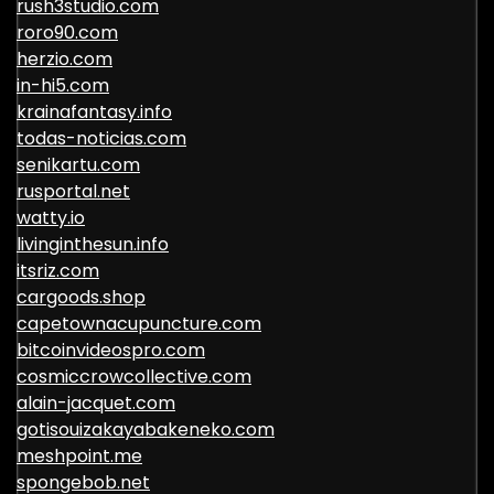
rush3studio.com
roro90.com
herzio.com
in-hi5.com
krainafantasy.info
todas-noticias.com
senikartu.com
rusportal.net
watty.io
livinginthesun.info
itsriz.com
cargoods.shop
capetownacupuncture.com
bitcoinvideospro.com
cosmiccrowcollective.com
alain-jacquet.com
gotisouizakayabakeneko.com
meshpoint.me
spongebob.net