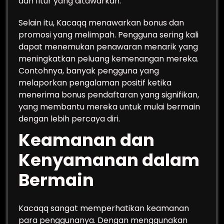
dan fitur yang ditawarkan.
Selain itu, Kacaqq menawarkan bonus dan
promosi yang melimpah. Pengguna sering kali
dapat menemukan penawaran menarik yang
meningkatkan peluang kemenangan mereka.
Contohnya, banyak pengguna yang
melaporkan pengalaman positif ketika
menerima bonus pendaftaran yang signifikan,
yang membantu mereka untuk mulai bermain
dengan lebih percaya diri.
Keamanan dan
Kenyamanan dalam
Bermain
Kacaqq sangat memperhatikan keamanan
para penggunanya. Dengan menggunakan