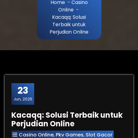
Home
-
Casino
Online
-
Kacaqq: Solusi
Terbaik untuk
Perjudian Online
23
Jun, 2025
Kacaqq: Solusi Terbaik untuk
Perjudian Online
Casino Online
,
Pkv Games
,
Slot Gacor