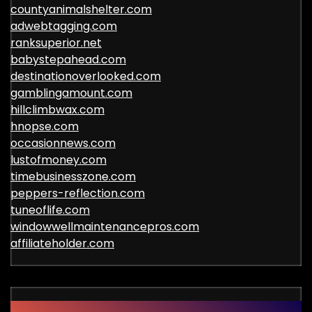
countyanimalshelter.com
adwebtagging.com
ranksuperior.net
babystepahead.com
destinationoverlooked.com
gamblingamount.com
hillclimbwax.com
hnopse.com
occasionnews.com
lustofmoney.com
timebusinesszone.com
peppers-reflection.com
tuneoflife.com
windowwellmaintenancepros.com
affiliateholder.com