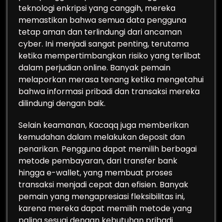
teknologi enkripsi yang canggih, mereka
memastikan bahwa semua data pengguna
tetap aman dan terlindungi dari ancaman
cyber. Ini menjadi sangat penting, terutama
ketika mempertimbangkan risiko yang terlibat
dalam perjudian online. Banyak pemain
melaporkan merasa tenang ketika mengetahui
bahwa informasi pribadi dan transaksi mereka
dilindungi dengan baik.
Selain keamanan, Kacaqq juga memberikan
kemudahan dalam melakukan deposit dan
penarikan. Pengguna dapat memilih berbagai
metode pembayaran, dari transfer bank
hingga e-wallet, yang membuat proses
transaksi menjadi cepat dan efisien. Banyak
pemain yang mengapresiasi fleksibilitas ini,
karena mereka dapat memilih metode yang
paling sesuai dengan kebutuhan pribadi