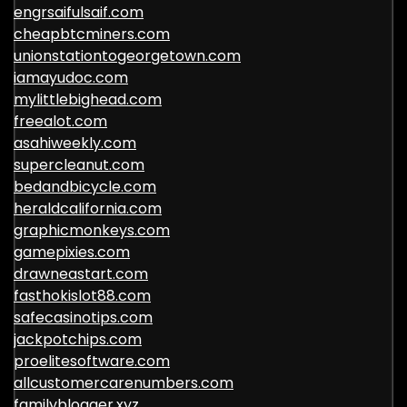
engrsaifulsaif.com
cheapbtcminers.com
unionstationtogeorgetown.com
iamayudoc.com
mylittlebighead.com
freealot.com
asahiweekly.com
supercleanut.com
bedandbicycle.com
heraldcalifornia.com
graphicmonkeys.com
gamepixies.com
drawneastart.com
fasthokislot88.com
safecasinotips.com
jackpotchips.com
proelitesoftware.com
allcustomercarenumbers.com
familyblogger.xyz