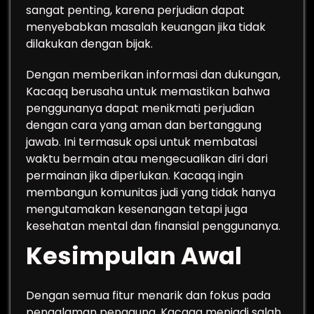
sangat penting, karena perjudian dapat
menyebabkan masalah keuangan jika tidak
dilakukan dengan bijak.
Dengan memberikan informasi dan dukungan,
Kacaqq berusaha untuk memastikan bahwa
penggunanya dapat menikmati perjudian
dengan cara yang aman dan bertanggung
jawab. Ini termasuk opsi untuk membatasi
waktu bermain atau mengecualikan diri dari
permainan jika diperlukan. Kacaqq ingin
membangun komunitas judi yang tidak hanya
mengutamakan kesenangan tetapi juga
kesehatan mental dan finansial penggunanya.
Kesimpulan Awal
Dengan semua fitur menarik dan fokus pada
pengalaman pengguna, Kacaqq menjadi salah