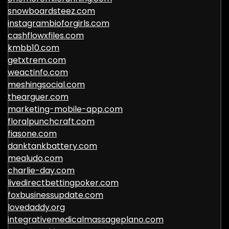
snowboardsteez.com
instagrambioforgirls.com
cashflowxfiles.com
kmbb10.com
getxtrem.com
weactinfo.com
meshingsocial.com
thearguer.com
marketing-mobile-app.com
floralpunchcraft.com
fiasone.com
danktankbattery.com
mealudo.com
charlie-day.com
livedirectbettingpoker.com
foxbusinessupdate.com
lovedaddy.org
integrativemedicalmassageplano.com