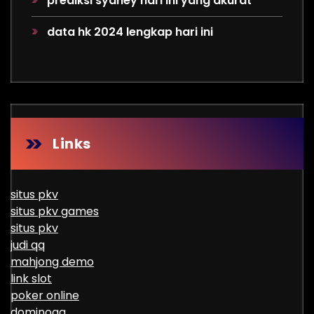
prediksi sydney hari ini yang akurat
data hk 2024 lengkap hari ini
Links
situs pkv
situs pkv games
situs pkv
judi qq
mahjong demo
link slot
poker online
dominoqq