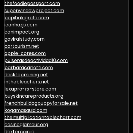
thefoodiepassport.com
superwindowproject.com
papibakigrafo.com
icanhazjs.com
canimpact.org
goviralstudy.com
cartourism.net
apple-cores.com
pulserasdeactividad10.com
barbaracarlotti.com
desktopmining.net
inthebleachers.net
lexapro-rx-store.com
buyskincareproducts.org
frenchbulldogpuppyforsale.net
kogamasquid.com
themultiplicationtablechart.com
casinoglamour.org
dextercoin.io