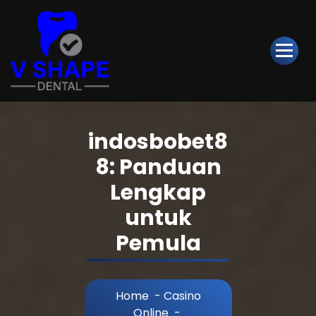
Skip
to
Content
Dapatkan Deposit pulsa DANA dan mainkan slot gacor dengan peluang mena
besar di situs slot terpercaya.
indosbobet8
8: Panduan
Lengkap
untuk
Pemula
Home
-
Casino
Online
-