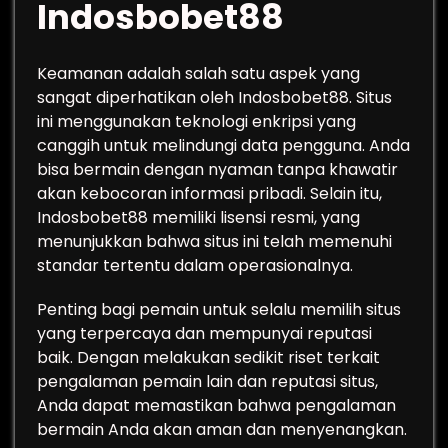
Indosbobet88
Keamanan adalah salah satu aspek yang
sangat diperhatikan oleh Indosbobet88. Situs
ini menggunakan teknologi enkripsi yang
canggih untuk melindungi data pengguna. Anda
bisa bermain dengan nyaman tanpa khawatir
akan kebocoran informasi pribadi. Selain itu,
Indosbobet88 memiliki lisensi resmi, yang
menunjukkan bahwa situs ini telah memenuhi
standar tertentu dalam operasionalnya.
Penting bagi pemain untuk selalu memilih situs
yang terpercaya dan mempunyai reputasi
baik. Dengan melakukan sedikit riset terkait
pengalaman pemain lain dan reputasi situs,
Anda dapat memastikan bahwa pengalaman
bermain Anda akan aman dan menyenangkan.