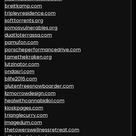
breitkamp.com
tripleyresidence.com
softtorrents.org
somosvulnerables.org
duatloterrassa.com
pamufon.com
porscheperformancedrive.com
tamethekraken.org
lutzinator.com
ondasrl.com
blife2016.com
glutenfreesnowboarder.com
lizmorrowdesign.com
healwithcannabidiol.com
kioskpages.com
trianglecurry.com
imagedum.com
thetowerswellnessretreat.com