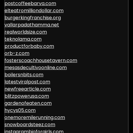
postcoffeebarva.com
elteatromilliondollar.com
burgerkingfranchise.org
vallarpadathamma.net
realworldsize.com
teknolama.com
productforbaby.com
orb-z.com
fosterscoachhousetavern.com
mesasdecultivoonline.com
boilersnbits.com
latestviralpost.com
newfreearticle.com
blitzpowerusa.com
gardenofeaten.com
hycys05.com
onemoremilerunning.com
snowboardsteez.com
instagrambioforgirls.com