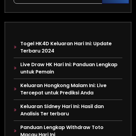
Togel HK4D Keluaran Hari Ini: Update
Terbaru 2024
Live Draw HK Hari Ini: Panduan Lengkap
untuk Pemain
Keluaran Hongkong Malam Ini: Live
Tercepat untuk Prediksi Anda
Keluaran Sidney Hari Ini: Hasil dan
Analisis Ter terbaru
Panduan Lengkap Withdraw Toto
Macau Hari Ini