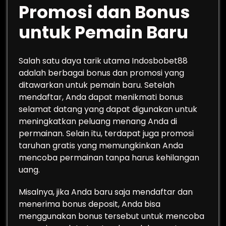
Promosi dan Bonus
untuk Pemain Baru
Salah satu daya tarik utama Indosbobet88
adalah berbagai bonus dan promosi yang
ditawarkan untuk pemain baru. Setelah
mendaftar, Anda dapat menikmati bonus
selamat datang yang dapat digunakan untuk
meningkatkan peluang menang Anda di
permainan. Selain itu, terdapat juga promosi
taruhan gratis yang memungkinkan Anda
mencoba permainan tanpa harus kehilangan
uang.
Misalnya, jika Anda baru saja mendaftar dan
menerima bonus deposit, Anda bisa
menggunakan bonus tersebut untuk mencoba