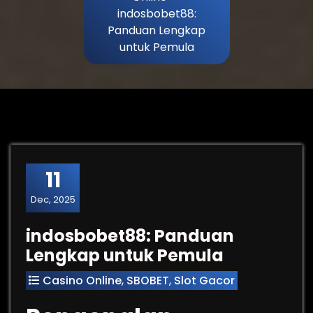
indosbobet88:
Panduan Lengkap
untuk Pemula
11
Dec, 2025
indosbobet88: Panduan
Lengkap untuk Pemula
Casino Online
,
SBOBET
,
Slot Gacor