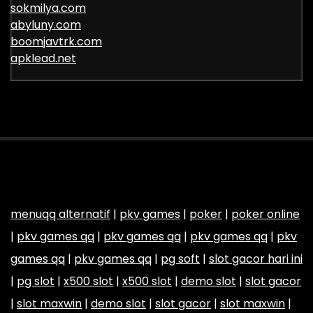
sokmilya.com
abyluny.com
boomjavtrk.com
apklead.net
menuqq alternatif
|
pkv games
|
poker
|
poker online
|
pkv games qq
|
pkv games qq
|
pkv games qq
|
pkv
games qq
|
pkv games qq
|
pg soft
|
slot gacor hari ini
|
pg slot
|
x500 slot
|
x500 slot
|
demo slot
|
slot gacor
|
slot maxwin
|
demo slot
|
slot gacor
|
slot maxwin
|