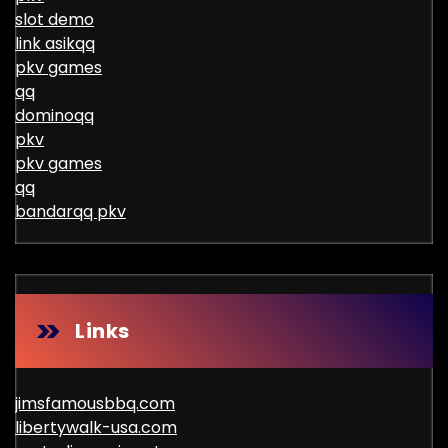
slot demo
link asikqq
pkv games
qq
dominoqq
pkv
pkv games
qq
bandarqq pkv
Links
jimsfamousbbq.com
libertywalk-usa.com