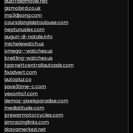
australiamovie.net
gizmobird.co.uk
mp3djsong.com
coursdanglaistoulouse.com
neptunuslex.com
auguri-di-natale.info
michelewatch.us
omega--watches.us
breitling-watches.us
tgarnettcentrallautoads.com
fixadvert.com
autopluz.co
save3time-c.com
vexonhcf.com
demos-pixelsparadise.com
mediatitude.com
prewarmotorcycles.com
simracinglinks.com
dosyamerkezi.net