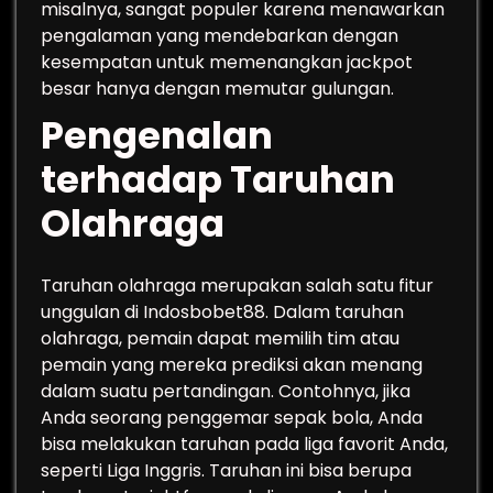
misalnya, sangat populer karena menawarkan
pengalaman yang mendebarkan dengan
kesempatan untuk memenangkan jackpot
besar hanya dengan memutar gulungan.
Pengenalan
terhadap Taruhan
Olahraga
Taruhan olahraga merupakan salah satu fitur
unggulan di Indosbobet88. Dalam taruhan
olahraga, pemain dapat memilih tim atau
pemain yang mereka prediksi akan menang
dalam suatu pertandingan. Contohnya, jika
Anda seorang penggemar sepak bola, Anda
bisa melakukan taruhan pada liga favorit Anda,
seperti Liga Inggris. Taruhan ini bisa berupa