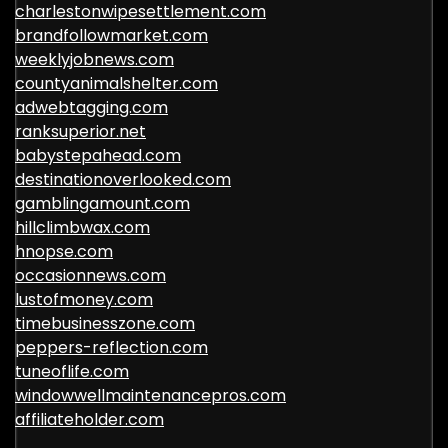
charlestonwipesettlement.com
brandfollowmarket.com
weeklyjobnews.com
countyanimalshelter.com
adwebtagging.com
ranksuperior.net
babystepahead.com
destinationoverlooked.com
gamblingamount.com
hillclimbwax.com
hnopse.com
occasionnews.com
lustofmoney.com
timebusinesszone.com
peppers-reflection.com
tuneoflife.com
windowwellmaintenancepros.com
affiliateholder.com