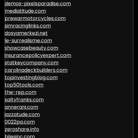
demos-pixelsparadise.com
mediatitude.com
prewarmotorcycles.com
simracinglinks.com
dosyamerkezi.net
le-surrealisme.com
showcasebeauty.com
insurancepolicyexpert.com
statkeycompany.com
carolinadeckbuilders.com
topinvestingblog.com
top50tools.com
the-rep.com
saltyfranks.com
annerani.com
jazzatude.com
0022pa.com
zeroshare.info
bilesinc.com