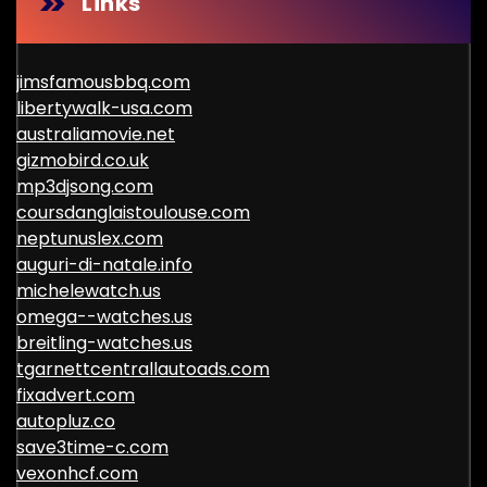
Links
jimsfamousbbq.com
libertywalk-usa.com
australiamovie.net
gizmobird.co.uk
mp3djsong.com
coursdanglaistoulouse.com
neptunuslex.com
auguri-di-natale.info
michelewatch.us
omega--watches.us
breitling-watches.us
tgarnettcentrallautoads.com
fixadvert.com
autopluz.co
save3time-c.com
vexonhcf.com