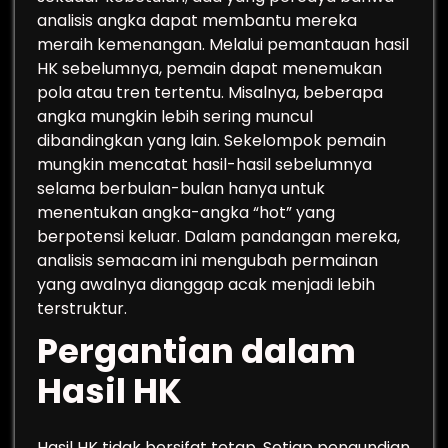
analisis angka dapat membantu mereka
meraih kemenangan. Melalui pemantauan hasil
HK sebelumnya, pemain dapat menemukan
pola atau tren tertentu. Misalnya, beberapa
angka mungkin lebih sering muncul
dibandingkan yang lain. Sekelompok pemain
mungkin mencatat hasil-hasil sebelumnya
selama berbulan-bulan hanya untuk
menentukan angka-angka “hot” yang
berpotensi keluar. Dalam pandangan mereka,
analisis semacam ini mengubah permainan
yang awalnya dianggap acak menjadi lebih
terstruktur.
Pergantian dalam
Hasil HK
Hasil HK tidak bersifat tetap. Setiap pengundian