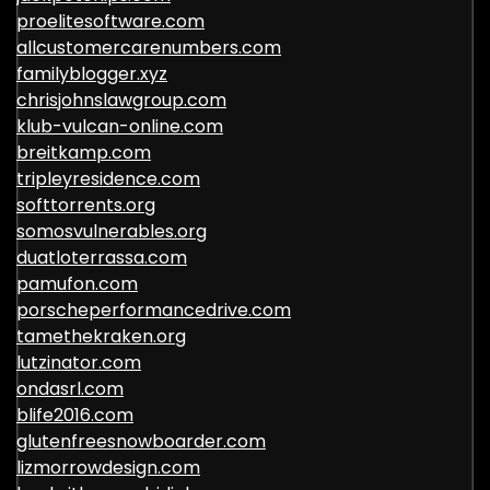
proelitesoftware.com
allcustomercarenumbers.com
familyblogger.xyz
chrisjohnslawgroup.com
klub-vulcan-online.com
breitkamp.com
tripleyresidence.com
softtorrents.org
somosvulnerables.org
duatloterrassa.com
pamufon.com
porscheperformancedrive.com
tamethekraken.org
lutzinator.com
ondasrl.com
blife2016.com
glutenfreesnowboarder.com
lizmorrowdesign.com