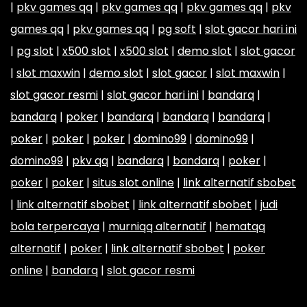
|
pkv games qq
|
pkv games qq
|
pkv games qq
|
pkv
games qq
|
pkv games qq
|
pg soft
|
slot gacor hari ini
|
pg slot
|
x500 slot
|
x500 slot
|
demo slot
|
slot gacor
|
slot maxwin
|
demo slot
|
slot gacor
|
slot maxwin
|
slot gacor resmi
|
slot gacor hari ini
|
bandarq
|
bandarq
|
poker
|
bandarq
|
bandarq
|
bandarq
|
poker
|
poker
|
poker
|
domino99
|
domino99
|
domino99
|
pkv qq
|
bandarq
|
bandarq
|
poker
|
poker
|
poker
|
situs slot online
|
link alternatif sbobet
|
link alternatif sbobet
|
link alternatif sbobet
|
judi
bola terpercaya
|
murniqq alternatif
|
hematqq
alternatif
|
poker
|
link alternatif sbobet
|
poker
online
|
bandarq
|
slot gacor resmi