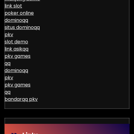
link slot
poker online
dominoqq
situs dominoqq
pkv
slot demo
link asikqq
pkv games
qq
dominoqq
pkv
pkv games
qq
bandarqq pkv