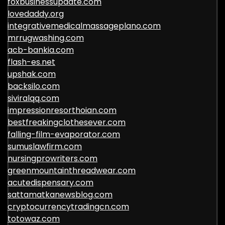
foxbusinessupdate.com
lovedaddy.org
integrativemedicalmassageplano.com
mrrugwashing.com
acb-bankia.com
flash-es.net
upshak.com
backsilo.com
siviralqq.com
impressionresorthoian.com
bestfreakingclothesever.com
falling-film-evaporator.com
sumuslawfirm.com
nursingprowriters.com
greenmountainthreadwear.com
acutedispensary.com
sattamatkanewsblog.com
cryptocurrencytradingcn.com
totowaz.com