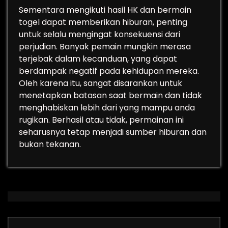
Sementara mengikuti hasil HK dan bermain
togel dapat memberikan hiburan, penting
untuk selalu mengingat konsekuensi dari
perjudian. Banyak pemain mungkin merasa
terjebak dalam kecanduan, yang dapat
berdampak negatif pada kehidupan mereka.
Oleh karena itu, sangat disarankan untuk
menetapkan batasan saat bermain dan tidak
menghabiskan lebih dari yang mampu anda
rugikan. Berhasil atau tidak, permainan ini
seharusnya tetap menjadi sumber hiburan dan
bukan tekanan.