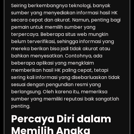
Seiring berkembangnya teknologi, banyak
sumber yang menyediakan informasi hasil HK
secara cepat dan akurat. Namun, penting bagi
pemain untuk memilih sumber yang
terpercaya. Beberapa situs web mungkin
belum terverifikasi, sehingga informasi yang
mereka berikan bisa jadi tidak akurat atau
bahkan menyesatkan. Contohnya, ada
beberapa aplikasi yang mengklaim
memberikan hasil HK paling cepat, tetapi
sering kali informasi yang disebarluaskan tidak
sesuai dengan pengundian resmi yang
berlangsung. Oleh karena itu, memeriksa
sumber yang memiliki reputasi baik sangatlah
penting.
Percaya Diri dalam
Memilih Angka