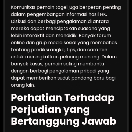
Komunitas pemain togel juga berperan penting
dalam pengembangan informasi hasil HK.
Diskusi dan berbagi pengalaman di antara
mereka dapat menciptakan suasana yang
lebih interaktif dan mendidik. Banyak forum
online dan grup media sosial yang membahas
tentang prediksi angka, tips, dan cara lain
untuk meningkatkan peluang menang. Dalam
banyak kasus, pemain saling membantu
dengan berbagi pengalaman pribadi yang
dapat memberikan sudut pandang baru bagi
orang lain.
Perhatian Terhadap
Perjudian yang
Bertanggung Jawab