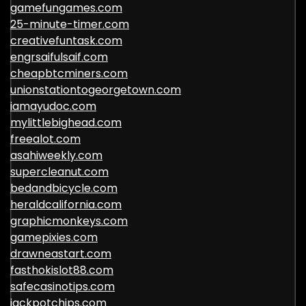
gamefungames.com
25-minute-timer.com
creativefuntask.com
engrsaifulsaif.com
cheapbtcminers.com
unionstationtogeorgetown.com
iamayudoc.com
mylittlebighead.com
freealot.com
asahiweekly.com
supercleanut.com
bedandbicycle.com
heraldcalifornia.com
graphicmonkeys.com
gamepixies.com
drawneastart.com
fasthokislot88.com
safecasinotips.com
jackpotchips.com