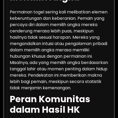
Permainan togel sering kali melibatkan elemen
keberuntungan dan keberanian. Pemain yang
percaya diri dalam memilih angka mereka
cenderung merasa lebih puas, meskipun
hasilnya tidak sesuai harapan. Mereka yang
mengandalkan intuisi atau pengalaman pribadi
dalam memilih angka merasa memiliki
hubungan khusus dengan permainan ini.
Misalnya, ada yang memilih angka berdasarkan
tanggal lahir atau momen penting dalam hidup
mereka. Pendekatan ini memberikan makna
lebih bagi pemain, meskipun secara statistik
tidak menjamin kemenangan.
Peran Komunitas
dalam Hasil HK