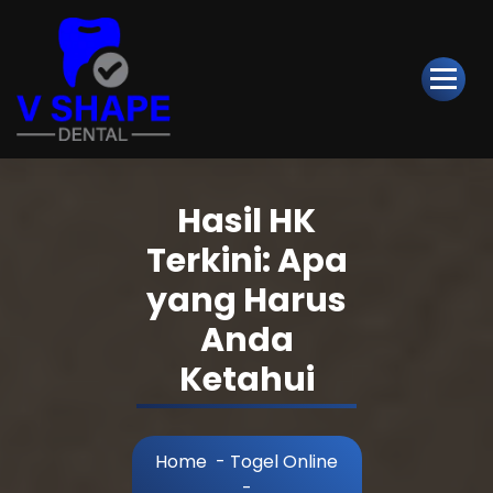
Skip
to
Content
Dapatkan Deposit pulsa DANA dan mainkan slot gacor dengan peluang mena
besar di situs slot terpercaya.
Hasil HK
Terkini: Apa
yang Harus
Anda
Ketahui
Home
-
Togel Online
-