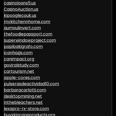
casinoloans5.us
CasinoAuction.us
kipooglecouk.us
mykitchennhome.com
aumoulinvert.com
thefoodiepassport.com
superwindowproject.com
papibakigrafo.com
icanhazjs.com
canimpact.org
goviralstudy.com
cartourism.net
apple-cores.com
pulserasdeactividad10.com
barbaracarlotti.com
desktopmining.net
inthebleachers.net
lexapro-rx-store.com
buyskincareproducts.org