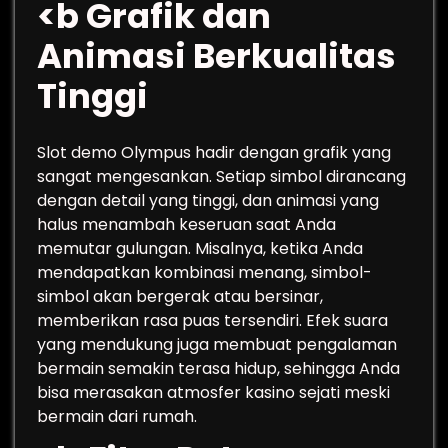
<b Grafik dan
Animasi Berkualitas
Tinggi
Slot demo Olympus hadir dengan grafik yang
sangat mengesankan. Setiap simbol dirancang
dengan detail yang tinggi, dan animasi yang
halus menambah keseruan saat Anda
memutar gulungan. Misalnya, ketika Anda
mendapatkan kombinasi menang, simbol-
simbol akan bergerak atau bersinar,
memberikan rasa puas tersendiri. Efek suara
yang mendukung juga membuat pengalaman
bermain semakin terasa hidup, sehingga Anda
bisa merasakan atmosfer kasino sejati meski
bermain dari rumah.