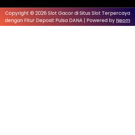
Copyright © 2026 Slot Gacor di Situs Slot Terpercaya
dengan Fitur Deposit Pulsa DANA | Powered by
Neom