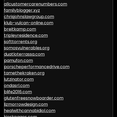
allcustomercarenumbers.com
familyblogger.xyz
chrisjohnslawgroup.com
klub-vulcan-online.com
breitkamp.com
tripleyresidence.com
softtorrents.org
somosvulnerables.org
duatloterrassa.com
pamufon.com
porscheperformancedrive.com
tamethekraken.org
lutzinator.com
ondasrl.com
blife2016.com
glutenfreesnowboarder.com
lizmorrowdesign.com
healwithcannabidiol.com
kioskpages.com