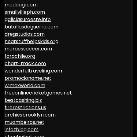
modaagi.com
smallvilleph.com
galiciasuroeste.info
batallasdeguerra.com
dregstudios.com
neatstuffhelpskids.org
moraessoccer.com
forochile.org
chart-track.com
wonderfultraveling.com
promocioname.net
wimaxworld.com
freeonlinecricketgames.net
bestcashing.biz
firerestrictions.us
archiesbrooklyn.com
muambeiros.net
infozblog.com
chonbaihat.com