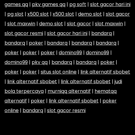
games qq
|
pkv games qq
|
pg soft
|
slot gacor hari ini
|
pg slot
|
x500 slot
|
x500 slot
|
demo slot
|
slot gacor
|
slot maxwin
|
demo slot
|
slot gacor
|
slot maxwin
|
slot gacor resmi
|
slot gacor hari ini
|
bandarq
|
bandarq
|
poker
|
bandarq
|
bandarq
|
bandarq
|
poker
|
poker
|
poker
|
domino99
|
domino99
|
domino99
|
pkv qq
|
bandarq
|
bandarq
|
poker
|
poker
|
poker
|
situs slot online
|
link alternatif sbobet
|
link alternatif sbobet
|
link alternatif sbobet
|
judi
bola terpercaya
|
murniqq alternatif
|
hematqq
alternatif
|
poker
|
link alternatif sbobet
|
poker
online
|
bandarq
|
slot gacor resmi