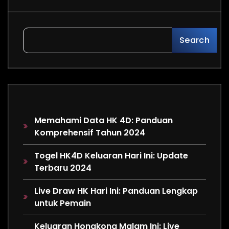
Search
Memahami Data HK 4D: Panduan
Komprehensif Tahun 2024
Togel HK4D Keluaran Hari Ini: Update
Terbaru 2024
Live Draw HK Hari Ini: Panduan Lengkap
untuk Pemain
Keluaran Hongkong Malam Ini: Live