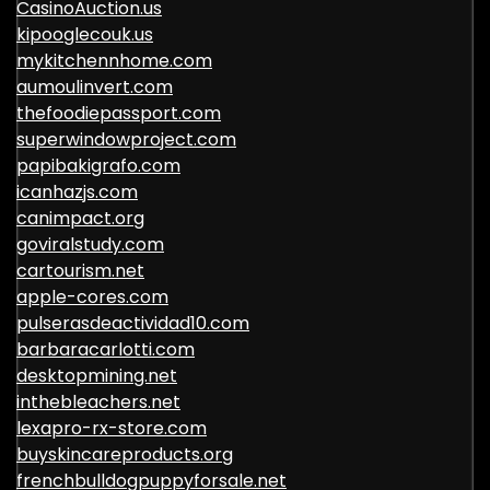
CasinoAuction.us
kipooglecouk.us
mykitchennhome.com
aumoulinvert.com
thefoodiepassport.com
superwindowproject.com
papibakigrafo.com
icanhazjs.com
canimpact.org
goviralstudy.com
cartourism.net
apple-cores.com
pulserasdeactividad10.com
barbaracarlotti.com
desktopmining.net
inthebleachers.net
lexapro-rx-store.com
buyskincareproducts.org
frenchbulldogpuppyforsale.net