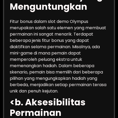
Menguntungkan
Fitur bonus dalam slot demo Olympus
merupakan salah satu elemen yang membuat
permainan ini sangat menarik. Terdapat
beberapa jenis fitur bonus yang dapat
diaktifkan selama permainan. Misalnya, ada
mini-game di mana pemain dapat
memperoleh peluang ekstra untuk
memenangkan hadiah. Dalam beberapa
skenario, pemain bisa memilih dari beberapa
pilihan yang mengungkapkan hadiah yang
berbeda, menjadikan setiap permainan terasa
unik dan penuh kejutan.
<b. Aksesibilitas
Permainan