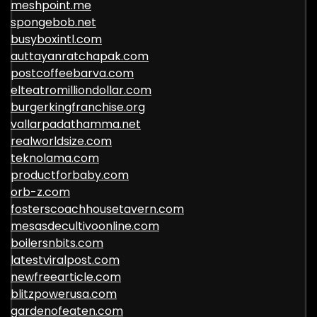
meshpoint.me
spongebob.net
busyboxintl.com
auttayanratchapak.com
postcoffeebarva.com
elteatromilliondollar.com
burgerkingfranchise.org
vallarpadathamma.net
realworldsize.com
teknolama.com
productforbaby.com
orb-z.com
fosterscoachhousetavern.com
mesasdecultivoonline.com
boilersnbits.com
latestviralpost.com
newfreearticle.com
blitzpowerusa.com
gardenofeaten.com