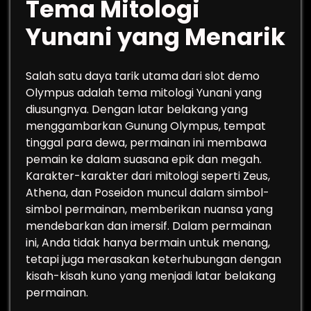
Tema Mitologi
Yunani yang Menarik
Salah satu daya tarik utama dari slot demo
Olympus adalah tema mitologi Yunani yang
diusungnya. Dengan latar belakang yang
menggambarkan Gunung Olympus, tempat
tinggal para dewa, permainan ini membawa
pemain ke dalam suasana epik dan megah.
Karakter-karakter dari mitologi seperti Zeus,
Athena, dan Poseidon muncul dalam simbol-
simbol permainan, memberikan nuansa yang
mendebarkan dan imersif. Dalam permainan
ini, Anda tidak hanya bermain untuk menang,
tetapi juga merasakan keterhubungan dengan
kisah-kisah kuno yang menjadi latar belakang
permainan.