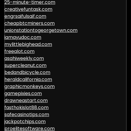
25-minute-timer.com
creativefuntask.com
engrsaifulsaif.com
cheapbtcminers.com
unionstationtogeorgetown.com
iamayudoc.com
mylittlebighead.com
freealot.com
asahiweekly.com
supercleanut.com
bedandbicycle.com
heraldcalifornia.com
graphicmonkeys.com
gamepixies.com
drawneastart.com
fasthokislot88.com
safecasinotips.com
jackpotchips.com
proelitesoftware.com