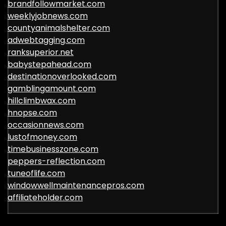
brandfollowmarket.com
weeklyjobnews.com
countyanimalshelter.com
adwebtagging.com
ranksuperior.net
babystepahead.com
destinationoverlooked.com
gamblingamount.com
hillclimbwax.com
hnopse.com
occasionnews.com
lustofmoney.com
timebusinesszone.com
peppers-reflection.com
tuneoflife.com
windowwellmaintenancepros.com
affiliateholder.com