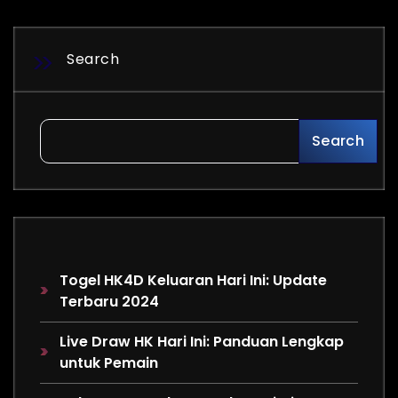
Search
Search
Togel HK4D Keluaran Hari Ini: Update
Terbaru 2024
Live Draw HK Hari Ini: Panduan Lengkap
untuk Pemain