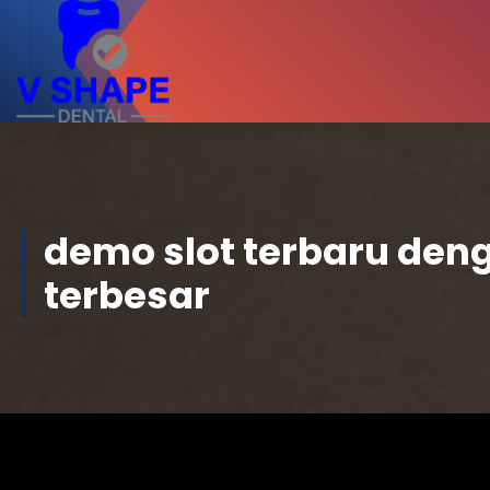
Skip
to
Content
Dapatkan Deposit pulsa DANA dan mainkan slot gacor
dengan peluang menang besar di situs slot terpercaya.
demo slot terbaru den
terbesar