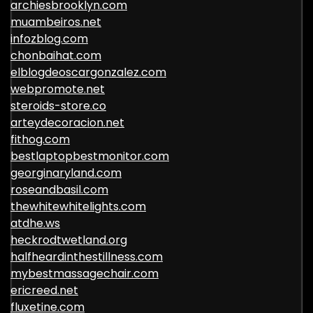
archiesbrooklyn.com
muambeiros.net
infozblog.com
chonbaihat.com
elblogdeoscargonzalez.com
webpromote.net
steroids-store.co
arteydecoracion.net
fithog.com
bestlaptopbestmonitor.com
georginaryland.com
roseandbasil.com
thewhitewhitelights.com
atdhe.ws
heckrodtwetland.org
halfheardinthestillness.com
mybestmassagechair.com
ericreed.net
fluxetine.com