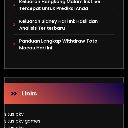
Keluaran Hongkong Malam Ini: Live
Tercepat untuk Prediksi Anda
Keluaran Sidney Hari Ini: Hasil dan
Analisis Ter terbaru
Panduan Lengkap Withdraw Toto
Macau Hari Ini
Links
situs pkv
situs pkv games
situs pkv