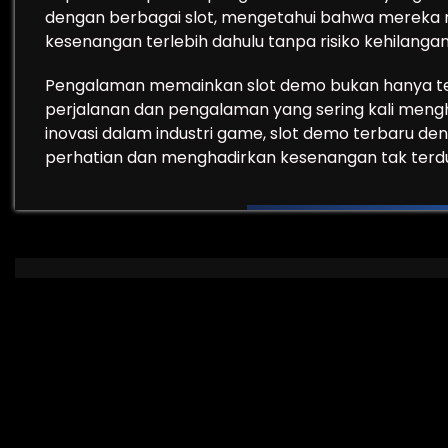
dengan berbagai slot, mengetahui bahwa mereka
kesenangan terlebih dahulu tanpa risiko kehilangan
Pengalaman memainkan slot demo bukan hanya ten
perjalanan dan pengalaman yang sering kali meng
inovasi dalam industri game, slot demo terbaru de
perhatian dan menghadirkan kesenangan tak terdug