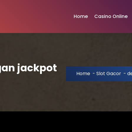
Home
Casino Online
gan jackpot
Home
-
Slot Gacor
-
d