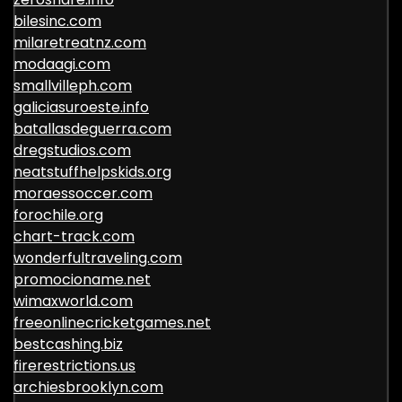
bilesinc.com
milaretreatnz.com
modaagi.com
smallvilleph.com
galiciasuroeste.info
batallasdeguerra.com
dregstudios.com
neatstuffhelpskids.org
moraessoccer.com
forochile.org
chart-track.com
wonderfultraveling.com
promocioname.net
wimaxworld.com
freeonlinecricketgames.net
bestcashing.biz
firerestrictions.us
archiesbrooklyn.com