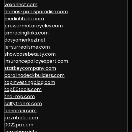
vexonhcf.com
demos-pixelsparadise.com
mediatitude.com
prewarmotorcycles.com
simracinglinks.com
dosyamerkezi.net
le-surrealisme.com
showcasebeauty.com
insurancepolicyexpert.com
statkeycompany.com
carolinadeckbuilders.com
topinvestingblog.com
top50tools.com
the-rep.com
saltyfranks.com
annerani.com
jazzatude.com
0022pa.com
zeroshare.info