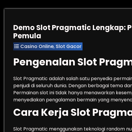
Demo Slot Pragmatic Lengkap: 
Pemula
Casino Online
,
Slot Gacor
Pengenalan Slot Pragm
Slot Pragmatic adalah salah satu penyedia permain
penjudi di seluruh dunia. Dengan berbagai tema dan 
Permainan slot ini tidak hanya menawarkan kese
menyediakan pengalaman bermain yang menyena
Cara Kerja Slot Pragma
Slot Pragmatic menggunakan teknologi random n