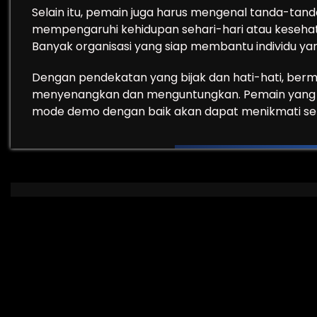
Selain itu, pemain juga harus mengenal tanda-tand
mempengaruhi kehidupan sehari-hari atau kesehat
Banyak organisasi yang siap membantu individu ya
Dengan pendekatan yang bijak dan hati-hati, berm
menyenangkan dan menguntungkan. Pemain yang
mode demo dengan baik akan dapat menikmati s