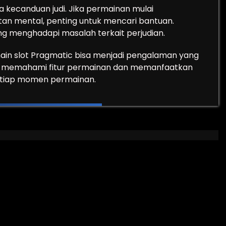
a kecanduan judi. Jika permainan mulai
an mental, penting untuk mencari bantuan.
ng menghadapi masalah terkait perjudian.
ain slot Pragmatic bisa menjadi pengalaman yang
 memahami fitur permainan dan memanfaatkan
etiap momen permainan.