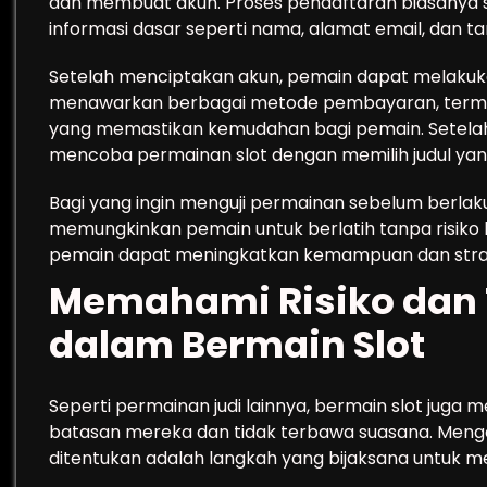
dan membuat akun. Proses pendaftaran biasanya
informasi dasar seperti nama, alamat email, dan tan
Setelah menciptakan akun, pemain dapat melakuka
menawarkan berbagai metode pembayaran, termasuk
yang memastikan kemudahan bagi pemain. Setelah 
mencoba permainan slot dengan memilih judul yang
Bagi yang ingin menguji permainan sebelum berlaku
memungkinkan pemain untuk berlatih tanpa risiko 
pemain dapat meningkatkan kemampuan dan stra
Memahami Risiko dan
dalam Bermain Slot
Seperti permainan judi lainnya, bermain slot juga m
batasan mereka dan tidak terbawa suasana. Meng
ditentukan adalah langkah yang bijaksana untuk me