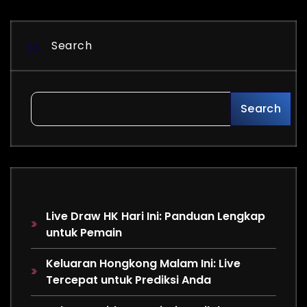
Search
Search
Live Draw HK Hari Ini: Panduan Lengkap
untuk Pemain
Keluaran Hongkong Malam Ini: Live
Tercepat untuk Prediksi Anda