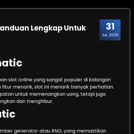
31
Panduan Lengkap Untuk
Jul, 2025
atic
an slot online yang sangat populer di kalangan
fitur menarik, slot ini menarik banyak perhatian.
mpatan untuk memenangkan uang, tetapi juga
ngkan dan menghibur.
tic
umber generator atau RNG, yang memastikan