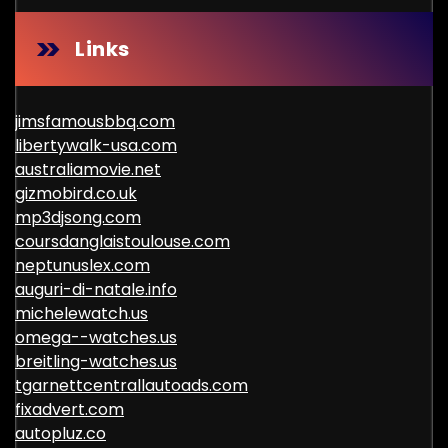
Links
jimsfamousbbq.com
libertywalk-usa.com
australiamovie.net
gizmobird.co.uk
mp3djsong.com
coursdanglaistoulouse.com
neptunuslex.com
auguri-di-natale.info
michelewatch.us
omega--watches.us
breitling-watches.us
tgarnettcentrallautoads.com
fixadvert.com
autopluz.co