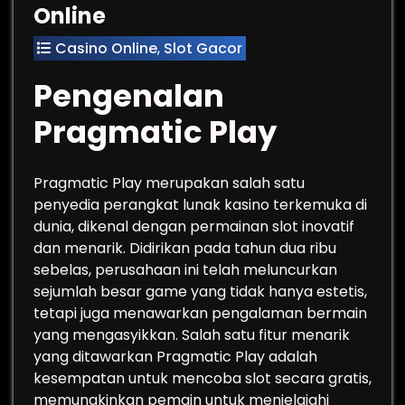
Online
Casino Online
,
Slot Gacor
Pengenalan
Pragmatic Play
Pragmatic Play merupakan salah satu
penyedia perangkat lunak kasino terkemuka di
dunia, dikenal dengan permainan slot inovatif
dan menarik. Didirikan pada tahun dua ribu
sebelas, perusahaan ini telah meluncurkan
sejumlah besar game yang tidak hanya estetis,
tetapi juga menawarkan pengalaman bermain
yang mengasyikkan. Salah satu fitur menarik
yang ditawarkan Pragmatic Play adalah
kesempatan untuk mencoba slot secara gratis,
memungkinkan pemain untuk menjelajahi