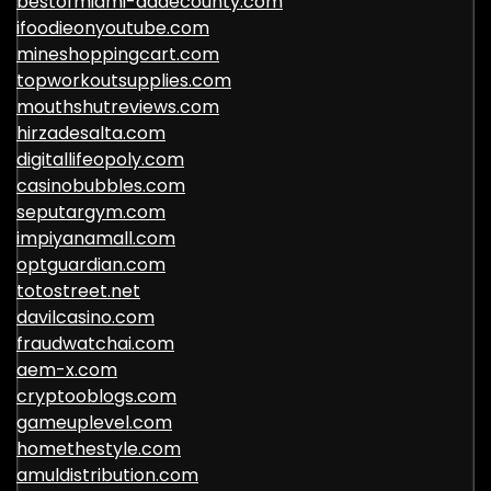
bestofmiami-dadecounty.com
ifoodieonyoutube.com
mineshoppingcart.com
topworkoutsupplies.com
mouthshutreviews.com
hirzadesalta.com
digitallifeopoly.com
casinobubbles.com
seputargym.com
impiyanamall.com
optguardian.com
totostreet.net
davilcasino.com
fraudwatchai.com
aem-x.com
cryptooblogs.com
gameuplevel.com
homethestyle.com
amuldistribution.com