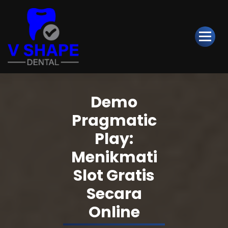
Skip
to
Content
Dapatkan Deposit pulsa DANA dan mainkan slot gacor dengan peluang mena
besar di situs slot terpercaya.
Demo
Pragmatic
Play:
Menikmati
Slot Gratis
Secara
Online