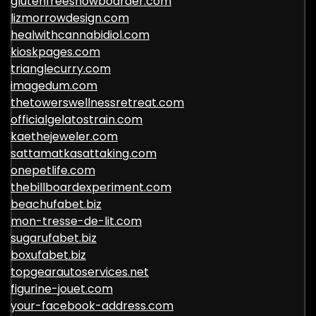
glutenfreesnowboarder.com
lizmorrowdesign.com
healwithcannabidiol.com
kioskpages.com
trianglecurry.com
imagedum.com
thetowerswellnessretreat.com
officialgelatostrain.com
kaethejeweler.com
sattamatkasattaking.com
onepetlife.com
thebillboardexperiment.com
beachufabet.biz
mon-tresse-de-lit.com
sugarufabet.biz
boxufabet.biz
topgearautoservices.net
figurine-jouet.com
your-facebook-address.com