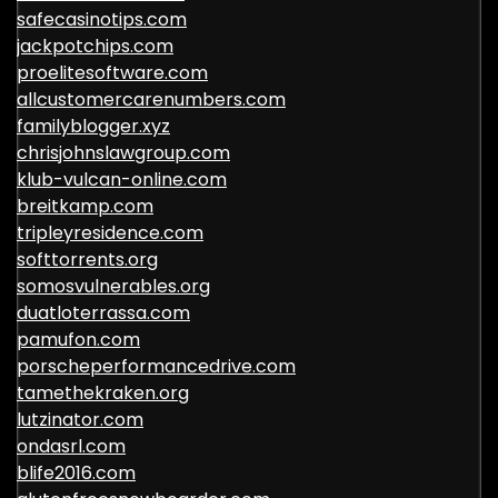
safecasinotips.com
jackpotchips.com
proelitesoftware.com
allcustomercarenumbers.com
familyblogger.xyz
chrisjohnslawgroup.com
klub-vulcan-online.com
breitkamp.com
tripleyresidence.com
softtorrents.org
somosvulnerables.org
duatloterrassa.com
pamufon.com
porscheperformancedrive.com
tamethekraken.org
lutzinator.com
ondasrl.com
blife2016.com