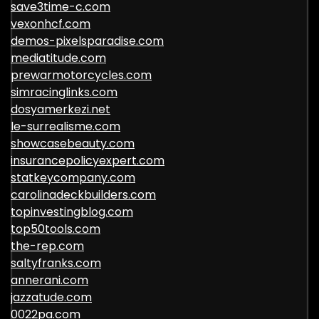
save3time-c.com
vexonhcf.com
demos-pixelsparadise.com
mediatitude.com
prewarmotorcycles.com
simracinglinks.com
dosyamerkezi.net
le-surrealisme.com
showcasebeauty.com
insurancepolicyexpert.com
statkeycompany.com
carolinadeckbuilders.com
topinvestingblog.com
top50tools.com
the-rep.com
saltyfranks.com
annerani.com
jazzatude.com
0022pa.com