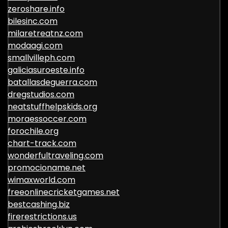
zeroshare.info
bilesinc.com
milaretreatnz.com
modaagi.com
smallvilleph.com
galiciasuroeste.info
batallasdeguerra.com
dregstudios.com
neatstuffhelpskids.org
moraessoccer.com
forochile.org
chart-track.com
wonderfultraveling.com
promocioname.net
wimaxworld.com
freeonlinecricketgames.net
bestcashing.biz
firerestrictions.us