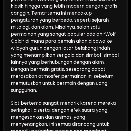
klasik hingga yang lebih modern dengan grafis
canggih. Tema-tema ini mencakup
pengaturan yang berbeda, seperti sejarah,
mitologi, dan alam. Misalnya, salah satu
permainan yang sangat populer adalah “Wolf
Gold,” di mana para pemain akan dibawa ke
wilayah gurun dengan latar belakang indah
yang menampilkan serigala dan simbol-simbol
lainnya yang berhubungan dengan alam.
Dengan bermain gratis, seseorang dapat
merasakan atmosfer permainan ini sebelum
memutuskan untuk bermain dengan uang
sungguhan.
Slot bertema sangat menarik karena mereka
seringkali disertai dengan efek suara yang
mengesankan dan animasi yang
menyenangkan. Ini semua dirancang untuk