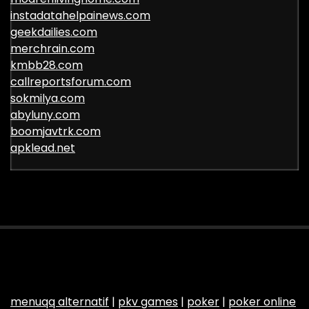
instadatahelpainews.com
geekdailies.com
merchrain.com
kmbb28.com
callreportsforum.com
sokmilya.com
abyluny.com
boomjavtrk.com
apklead.net
menuqq alternatif
|
pkv games
|
poker
|
poker online