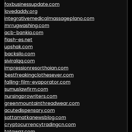
foxbusinessupdate.com
lovedaddy.org
integrativemedicalmassageplano.com
mrrugwashing.com
acb-bankia.com
flash-es.net
upshak.com
backsilo.com
siviralqq.com
impressionresorthoian.com
bestfreakingclothesever.com
falling-film-evaporator.com
sumuslawfirm.com
nursingprowriters.com
greenmountainthreadwear.com
acutedispensary.com
sattamatkanewsblog.com
cryptocurrencytradingcn.com
totowaz.com