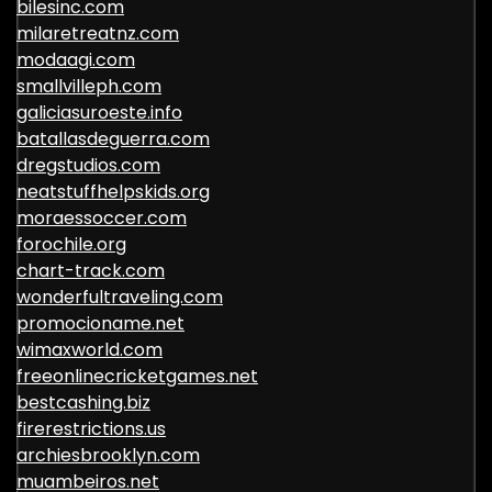
bilesinc.com
milaretreatnz.com
modaagi.com
smallvilleph.com
galiciasuroeste.info
batallasdeguerra.com
dregstudios.com
neatstuffhelpskids.org
moraessoccer.com
forochile.org
chart-track.com
wonderfultraveling.com
promocioname.net
wimaxworld.com
freeonlinecricketgames.net
bestcashing.biz
firerestrictions.us
archiesbrooklyn.com
muambeiros.net