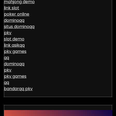
mahjong demo
link slot
poker online
dominoqq
situs dominoqq
pkv
slot demo
link asikqq
pkv games
qq
dominoqq
pkv
pkv games
qq
bandarqq pkv