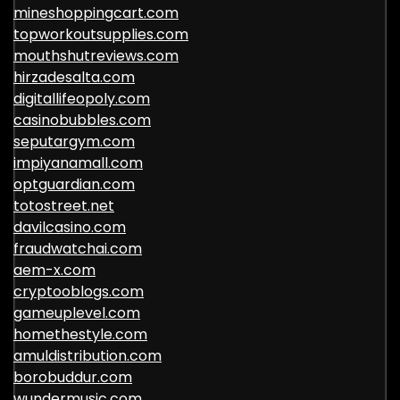
mineshoppingcart.com
topworkoutsupplies.com
mouthshutreviews.com
hirzadesalta.com
digitallifeopoly.com
casinobubbles.com
seputargym.com
impiyanamall.com
optguardian.com
totostreet.net
davilcasino.com
fraudwatchai.com
aem-x.com
cryptooblogs.com
gameuplevel.com
homethestyle.com
amuldistribution.com
borobuddur.com
wundermusic.com