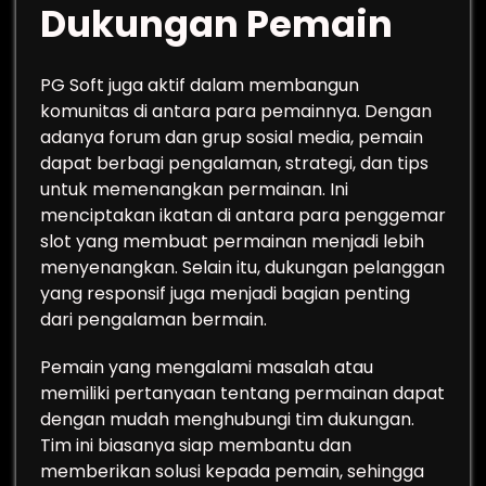
Dukungan Pemain
PG Soft juga aktif dalam membangun
komunitas di antara para pemainnya. Dengan
adanya forum dan grup sosial media, pemain
dapat berbagi pengalaman, strategi, dan tips
untuk memenangkan permainan. Ini
menciptakan ikatan di antara para penggemar
slot yang membuat permainan menjadi lebih
menyenangkan. Selain itu, dukungan pelanggan
yang responsif juga menjadi bagian penting
dari pengalaman bermain.
Pemain yang mengalami masalah atau
memiliki pertanyaan tentang permainan dapat
dengan mudah menghubungi tim dukungan.
Tim ini biasanya siap membantu dan
memberikan solusi kepada pemain, sehingga