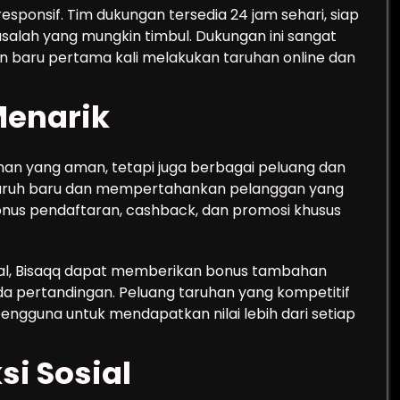
responsif. Tim dukungan tersedia 24 jam sehari, siap
lah yang mungkin timbul. Dukungan ini sangat
n baru pertama kali melakukan taruhan online dan
Menarik
an yang aman, tetapi juga berbagai peluang dan
taruh baru dan mempertahankan pelanggan yang
bonus pendaftaran, cashback, dan promosi khusus
nal, Bisaqq dapat memberikan bonus tambahan
 pertandingan. Peluang taruhan yang kompetitif
pengguna untuk mendapatkan nilai lebih dari setiap
si Sosial