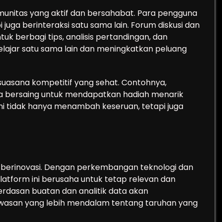
komunitas yang aktif dan bersahabat. Para pengguna
 juga berinteraksi satu sama lain. Forum diskusi dan
uk berbagi tips, analisis pertandingan, dan
ajar satu sama lain dan meningkatkan peluang
suasana kompetitif yang sehat. Contohnya,
ta bersaing untuk mendapatkan hadiah menarik
i tidak hanya menambah keseruan, tetapi juga
s berinovasi. Dengan perkembangan teknologi dan
latform ini berusaha untuk tetap relevan dan
rdasan buatan dan analitik data akan
san yang lebih mendalam tentang taruhan yang