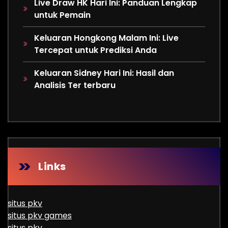
Live Draw HK Hari Ini: Panduan Lengkap
untuk Pemain
Keluaran Hongkong Malam Ini: Live
Tercepat untuk Prediksi Anda
Keluaran Sidney Hari Ini: Hasil dan
Analisis Ter terbaru
Links
situs pkv
situs pkv games
situs pkv