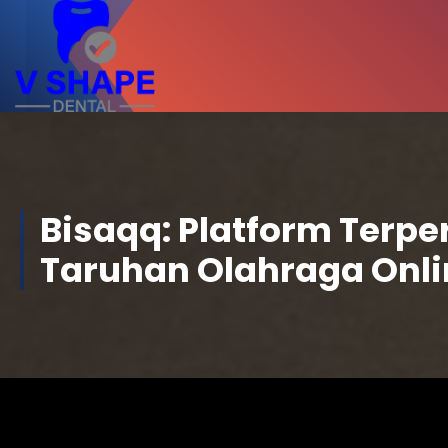
Skip
to
Content
Dapatkan Deposit pulsa DANA dan mainkan slot gacor
dengan peluang menang besar di situs slot terpercaya.
Bisaqq: Platform Terp
Taruhan Olahraga Onli