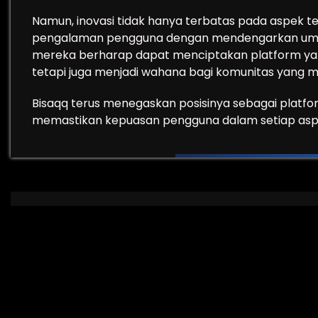
Namun, inovasi tidak hanya terbatas pada aspek te
pengalaman pengguna dengan mendengarkan umpan
mereka berharap dapat menciptakan platform yan
tetapi juga menjadi wahana bagi komunitas yang
Bisaqq terus menegaskan posisinya sebagai platfo
memastikan kepuasan pengguna dalam setiap as