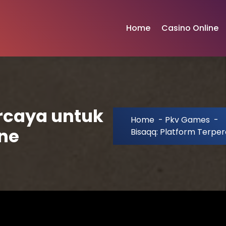
Home
Casino Online
ercaya untuk
Home
-
Pkv Games
-
ne
Bisaqq: Platform Terpe