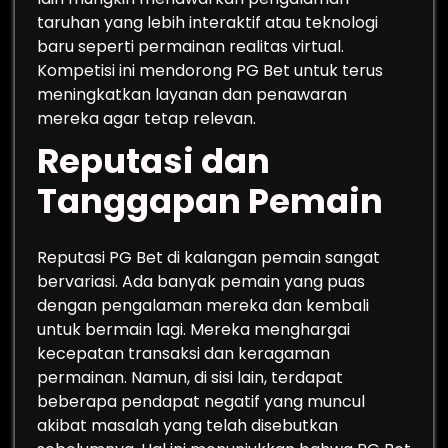
taruhan yang lebih interaktif atau teknologi
baru seperti permainan realitas virtual.
Kompetisi ini mendorong PG Bet untuk terus
meningkatkan layanan dan penawaran
mereka agar tetap relevan.
Reputasi dan
Tanggapan Pemain
Reputasi PG Bet di kalangan pemain sangat
bervariasi. Ada banyak pemain yang puas
dengan pengalaman mereka dan kembali
untuk bermain lagi. Mereka menghargai
kecepatan transaksi dan keragaman
permainan. Namun, di sisi lain, terdapat
beberapa pendapat negatif yang muncul
akibat masalah yang telah disebutkan