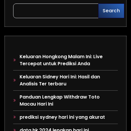
Search
Keluaran Hongkong Malam Ini: Live
Tercepat untuk Prediksi Anda
Keluaran Sidney Hari Ini: Hasil dan
Analisis Ter terbaru
Panduan Lengkap Withdraw Toto
Macau Hari Ini
prediksi sydney hari ini yang akurat
data hk 2024 lengkap hari ini