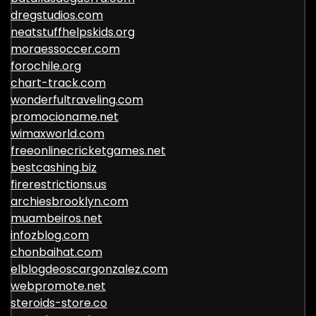
dregstudios.com
neatstuffhelpskids.org
moraessoccer.com
forochile.org
chart-track.com
wonderfultraveling.com
promocioname.net
wimaxworld.com
freeonlinecricketgames.net
bestcashing.biz
firerestrictions.us
archiesbrooklyn.com
muambeiros.net
infozblog.com
chonbaihat.com
elblogdeoscargonzalez.com
webpromote.net
steroids-store.co