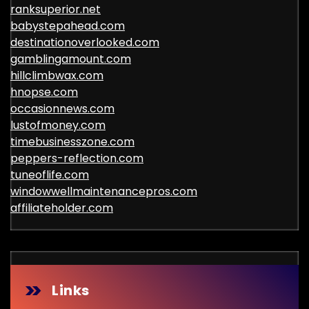
ranksuperior.net
babystepahead.com
destinationoverlooked.com
gamblingamount.com
hillclimbwax.com
hnopse.com
occasionnews.com
lustofmoney.com
timebusinesszone.com
peppers-reflection.com
tuneoflife.com
windowwellmaintenancepros.com
affiliateholder.com
Links