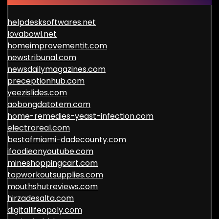
helpdesksoftwares.net
lovabowl.net
homeimprovementit.com
newstribunal.com
newsdailymagazines.com
preceptionhub.com
yeezislides.com
aobongdatotem.com
home-remedies-yeast-infection.com
electroreal.com
bestofmiami-dadecounty.com
ifoodieonyoutube.com
mineshoppingcart.com
topworkoutsupplies.com
mouthshutreviews.com
hirzadesalta.com
digitallifeopoly.com