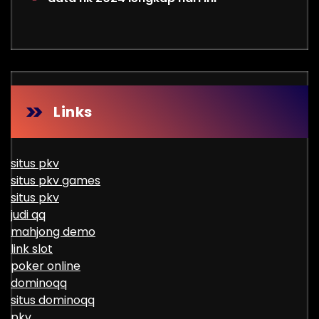
Links
situs pkv
situs pkv games
situs pkv
judi qq
mahjong demo
link slot
poker online
dominoqq
situs dominoqq
pkv