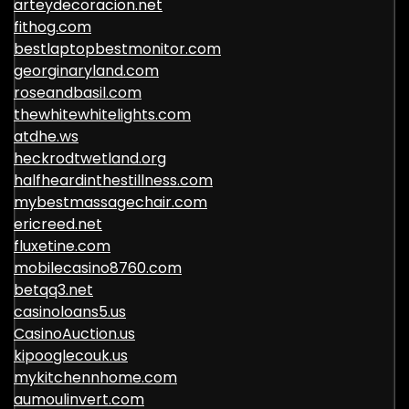
arteydecoracion.net
fithog.com
bestlaptopbestmonitor.com
georginaryland.com
roseandbasil.com
thewhitewhitelights.com
atdhe.ws
heckrodtwetland.org
halfheardinthestillness.com
mybestmassagechair.com
ericreed.net
fluxetine.com
mobilecasino8760.com
betqq3.net
casinoloans5.us
CasinoAuction.us
kipooglecouk.us
mykitchennhome.com
aumoulinvert.com