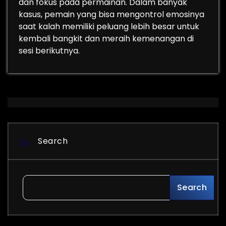
dan fokus pada permainan. Dalam banyak
kasus, pemain yang bisa mengontrol emosinya
saat kalah memiliki peluang lebih besar untuk
kembali bangkit dan meraih kemenangan di
sesi berikutnya.
Search
Search