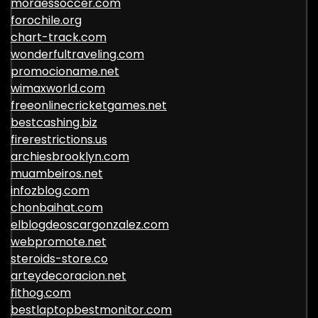
moraessoccer.com
forochile.org
chart-track.com
wonderfultraveling.com
promocioname.net
wimaxworld.com
freeonlinecricketgames.net
bestcashing.biz
firerestrictions.us
archiesbrooklyn.com
muambeiros.net
infozblog.com
chonbaihat.com
elblogdeoscargonzalez.com
webpromote.net
steroids-store.co
arteydecoracion.net
fithog.com
bestlaptopbestmonitor.com