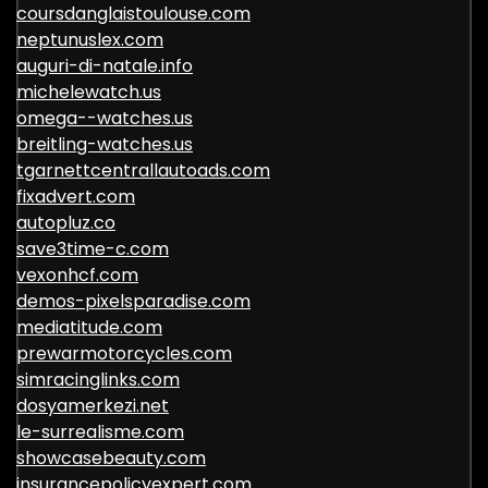
coursdanglaistoulouse.com
neptunuslex.com
auguri-di-natale.info
michelewatch.us
omega--watches.us
breitling-watches.us
tgarnettcentrallautoads.com
fixadvert.com
autopluz.co
save3time-c.com
vexonhcf.com
demos-pixelsparadise.com
mediatitude.com
prewarmotorcycles.com
simracinglinks.com
dosyamerkezi.net
le-surrealisme.com
showcasebeauty.com
insurancepolicyexpert.com