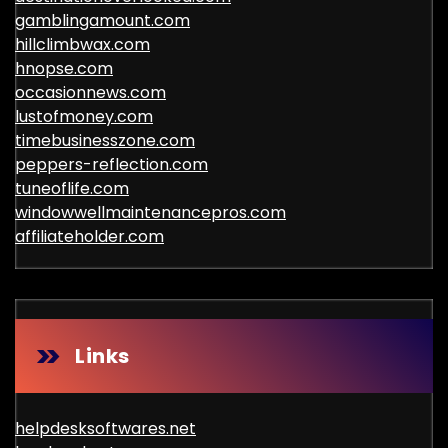
gamblingamount.com
hillclimbwax.com
hnopse.com
occasionnews.com
lustofmoney.com
timebusinesszone.com
peppers-reflection.com
tuneoflife.com
windowwellmaintenancepros.com
affiliateholder.com
Links
helpdesksoftwares.net