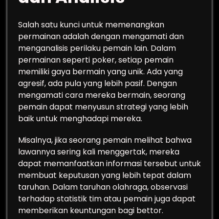
Salah satu kunci untuk memenangkan
permainan adalah dengan mengamati dan
menganalisis perilaku pemain lain. Dalam
permainan seperti poker, setiap pemain
memiliki gaya bermain yang unik. Ada yang
agresif, ada pula yang lebih pasif. Dengan
mengamati cara mereka bermain, seorang
pemain dapat menyusun strategi yang lebih
baik untuk menghadapi mereka.
Misalnya, jika seorang pemain melihat bahwa
lawannya sering kali menggertak, mereka
dapat memanfaatkan informasi tersebut untuk
membuat keputusan yang lebih tepat dalam
taruhan. Dalam taruhan olahraga, observasi
terhadap statistik tim atau pemain juga dapat
memberikan keuntungan bagi bettor.