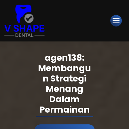
Skip
to
Content
Dapatkan Deposit pulsa DANA dan mainkan slot gacor dengan peluang mena
besar di situs slot terpercaya.
agen138:
Membangu
n Strategi
Menang
Dalam
Permainan