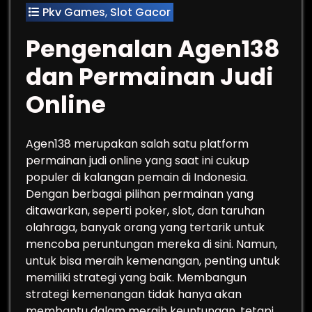
Pkv Games
,
Slot Gacor
Pengenalan Agen138
dan Permainan Judi
Online
Agen138 merupakan salah satu platform
permainan judi online yang saat ini cukup
populer di kalangan pemain di Indonesia.
Dengan berbagai pilihan permainan yang
ditawarkan, seperti poker, slot, dan taruhan
olahraga, banyak orang yang tertarik untuk
mencoba peruntungan mereka di sini. Namun,
untuk bisa meraih kemenangan, penting untuk
memiliki strategi yang baik. Membangun
strategi kemenangan tidak hanya akan
membantu dalam meraih keuntungan, tetapi