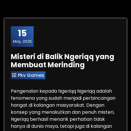
15
May, 2025
Misteri di Balik Ngeriqq yang
Membuat Merinding
Pkv Games
Pengenalan kepada Ngeriqq Ngeriqq adalah
fenomena yang sudah menjadi perbincangan
hangat di kalangan masyarakat. Dengan
konsep yang menakutkan dan penuh misteri,
Ngeriqq berhasil menarik perhatian tidak
hanya di dunia maya, tetapi juga di kalangan