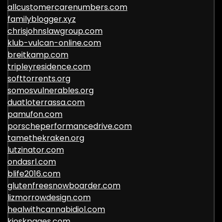
allcustomercarenumbers.com
familyblogger.xyz
chrisjohnslawgroup.com
klub-vulcan-online.com
breitkamp.com
tripleyresidence.com
softtorrents.org
somosvulnerables.org
duatloterrassa.com
pamufon.com
porscheperformancedrive.com
tamethekraken.org
lutzinator.com
ondasrl.com
blife2016.com
glutenfreesnowboarder.com
lizmorrowdesign.com
healwithcannabidiol.com
kioskpages.com