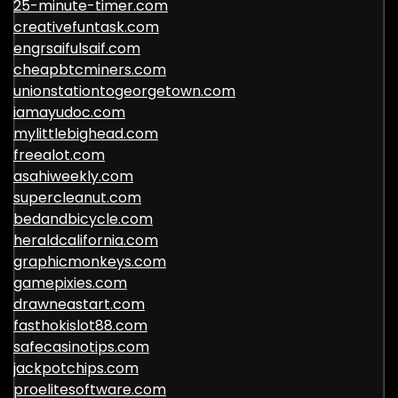
25-minute-timer.com
creativefuntask.com
engrsaifulsaif.com
cheapbtcminers.com
unionstationtogeorgetown.com
iamayudoc.com
mylittlebighead.com
freealot.com
asahiweekly.com
supercleanut.com
bedandbicycle.com
heraldcalifornia.com
graphicmonkeys.com
gamepixies.com
drawneastart.com
fasthokislot88.com
safecasinotips.com
jackpotchips.com
proelitesoftware.com