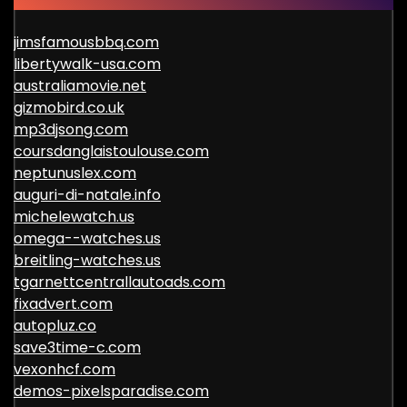
jimsfamousbbq.com
libertywalk-usa.com
australiamovie.net
gizmobird.co.uk
mp3djsong.com
coursdanglaistoulouse.com
neptunuslex.com
auguri-di-natale.info
michelewatch.us
omega--watches.us
breitling-watches.us
tgarnettcentrallautoads.com
fixadvert.com
autopluz.co
save3time-c.com
vexonhcf.com
demos-pixelsparadise.com