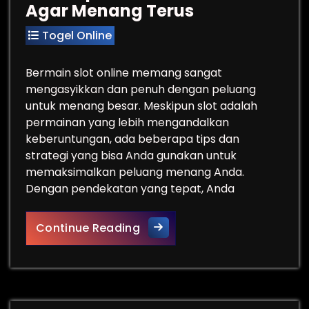
Agar Menang Terus
Togel Online
Bermain slot online memang sangat
mengasyikkan dan penuh dengan peluang
untuk menang besar. Meskipun slot adalah
permainan yang lebih mengandalkan
keberuntungan, ada beberapa tips dan
strategi yang bisa Anda gunakan untuk
memaksimalkan peluang menang Anda.
Dengan pendekatan yang tepat, Anda
QQ – Tips Bermain Slot Onli
Continue Reading