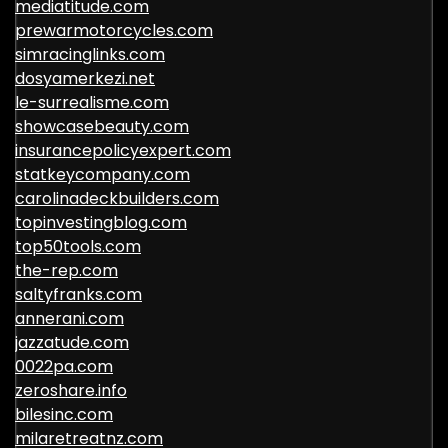
mediatitude.com
prewarmotorcycles.com
simracinglinks.com
dosyamerkezi.net
le-surrealisme.com
showcasebeauty.com
insurancepolicyexpert.com
statkeycompany.com
carolinadeckbuilders.com
topinvestingblog.com
top50tools.com
the-rep.com
saltyfranks.com
annerani.com
jazzatude.com
0022pa.com
zeroshare.info
bilesinc.com
milaretreatnz.com