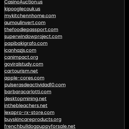
CasinoAuction.us
kipooglecouk.us
mykitchennhome.com
aumoulinvert.com
thefoodiepassport.com
superwindowproject.com
papibakigrafo.com
icanhazjs.com
canimpact.org
goviralstudy.com
cartourism.net
apple-cores.com
pulserasdeactividad10.com
barbaracarlotti.com
desktopmining.net
inthebleachers.net
lexapro-rx-store.com
buyskincareproducts.org
frenchbulldogpuppyforsale.net