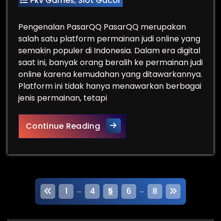
Pkv Games
,
Slot Gacor
Pengenalan PasarQQ PasarQQ merupakan
salah satu platform permainan judi online yang
semakin populer di Indonesia. Dalam era digital
saat ini, banyak orang beralih ke permainan judi
online karena kemudahan yang ditawarkannya.
Platform ini tidak hanya menawarkan berbagai
jenis permainan, tetapi
PasarQQ: Menggali Peluang d
Continue Reading
P
…
…
1
4
5
6
8
o