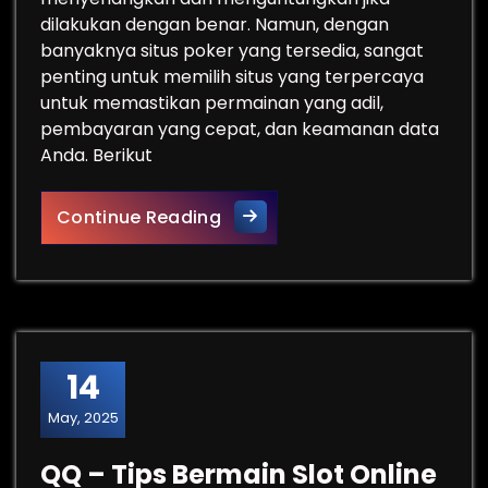
dilakukan dengan benar. Namun, dengan
banyaknya situs poker yang tersedia, sangat
penting untuk memilih situs yang terpercaya
untuk memastikan permainan yang adil,
pembayaran yang cepat, dan keamanan data
Anda. Berikut
QQ – Panduan Bermain di Sit
Continue Reading
14
May, 2025
QQ – Tips Bermain Slot Online