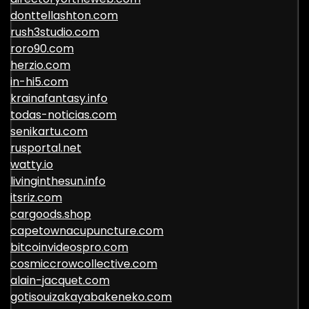
donttellashton.com
rush3studio.com
roro90.com
herzio.com
in-hi5.com
krainafantasy.info
todas-noticias.com
senikartu.com
rusportal.net
watty.io
livinginthesun.info
itsriz.com
cargoods.shop
capetownacupuncture.com
bitcoinvideospro.com
cosmiccrowcollective.com
alain-jacquet.com
gotisouizakayabakeneko.com