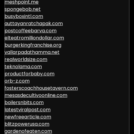
meshpoint.me
spongebob.net
busyboxintl.com
auttayanratchapak.com
postcoffeebarva.com
elteatromilliondollar.com
burgerkingfranchise.org
vallarpadathamma.net
realworldsize.com
teknolama.com
productforbaby.com
orb-z.com
fosterscoachhousetavern.com
mesasdecultivoonline.com
boilersnbits.com
latestviralpost.com
newfreearticle.com
blitzpowerusa.com
gardenofeaten.com